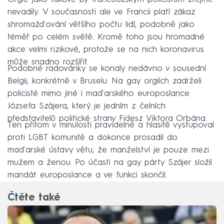
nevadily. V současnosti ale ve Francii platí zákaz
shromažďování většího počtu lidí, podobně jako
téměř po celém světě. Kromě toho jsou hromadné
akce velmi rizikové, protože se na nich koronavirus
může snadno rozšířit.
Podobné radovánky se konaly nedávno v sousední
Belgii, konkrétně v Bruselu. Na gay orgiích zadrželi
policisté mimo jiné i maďarského europoslance
Józsefa Szájera, který je jedním z čelních
představitelů politické strany Fidesz Viktora Orbána.
Ten přitom v minulosti pravidelně a hlasitě vystupoval
proti LGBT komunitě a dokonce prosadil do
maďarské ústavy větu, že manželství je pouze mezi
mužem a ženou. Po účasti na gay párty Szájer složil
mandát europoslance a ve funkci skončil.
Čtěte také