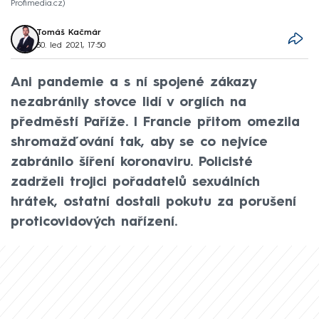
Profimedia.cz
Tomáš Kačmár
30. led 2021, 17:50
Ani pandemie a s ní spojené zákazy
nezabránily stovce lidí v orgiích na
předměstí Paříže. I Francie přitom omezila
shromažďování tak, aby se co nejvíce
zabránilo šíření koronaviru. Policisté
zadrželi trojici pořadatelů sexuálních
hrátek, ostatní dostali pokutu za porušení
proticovidových nařízení.