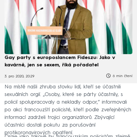
Gay party s europoslancem Fideszu: Jako v
kavárně, jen se sexem, říká pořadatel
6 min čtení
3. pro 2020, 20:29
Na místě našli zhruba stovku lidí, kteří se účastnili
sexuálních orgií. „Osoby, které se párty účastnily, s
policií spolupracovaly a nekladly odpor,“ informovali
po akci francouzští policisté, kteří podle zveřejněných
informací zadrželi trojici organizátorů. Zbývající
účastníci dostali pokutu za porušování
protikoronavirových opatření.
Orgie jako takové by francouzským policistům zřejmě