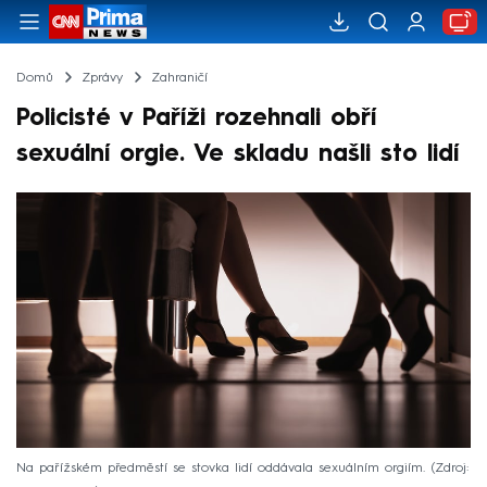
Domů
Zprávy
Zahraničí
Policisté v Paříži rozehnali obří
sexuální orgie. Ve skladu našli sto lidí
Na pařížském předměstí se stovka lidí oddávala sexuálním orgiím.
Zdroj: