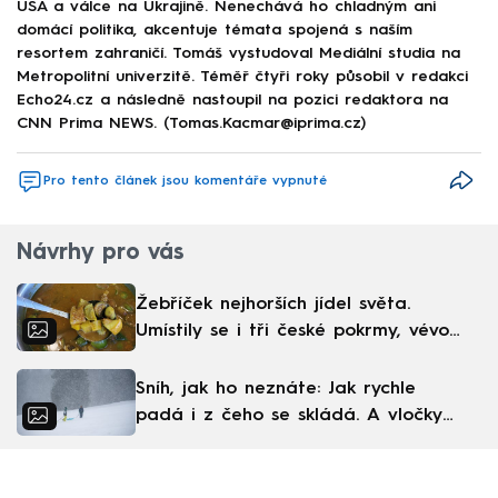
USA a válce na Ukrajině. Nenechává ho chladným ani
domácí politika, akcentuje témata spojená s naším
resortem zahraničí. Tomáš vystudoval Mediální studia na
Metropolitní univerzitě. Téměř čtyři roky působil v redakci
Echo24.cz a následně nastoupil na pozici redaktora na
CNN Prima NEWS. (Tomas.Kacmar@iprima.cz)
Pro tento článek jsou komentáře vypnuté
Návrhy pro vás
Žebříček nejhorších jídel světa.
Umístily se i tři české pokrmy, vévodí
skandinávská kuchyně
Sníh, jak ho neznáte: Jak rychle
padá i z čeho se skládá. A vločky
nejsou bílé