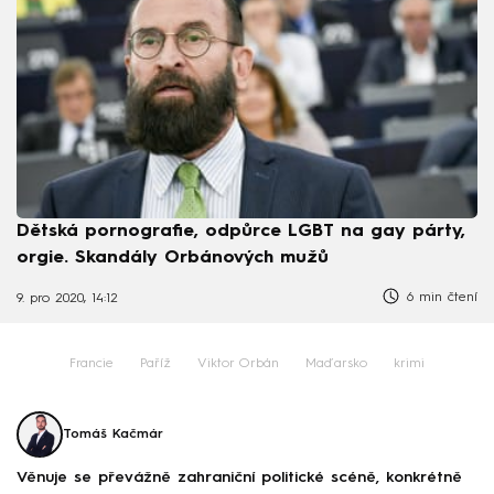
Dětská pornografie, odpůrce LGBT na gay párty,
orgie. Skandály Orbánových mužů
6 min čtení
9. pro 2020, 14:12
Francie
Paříž
Viktor Orbán
Maďarsko
krimi
Tomáš Kačmár
Věnuje se převážně zahraniční politické scéně, konkrétně