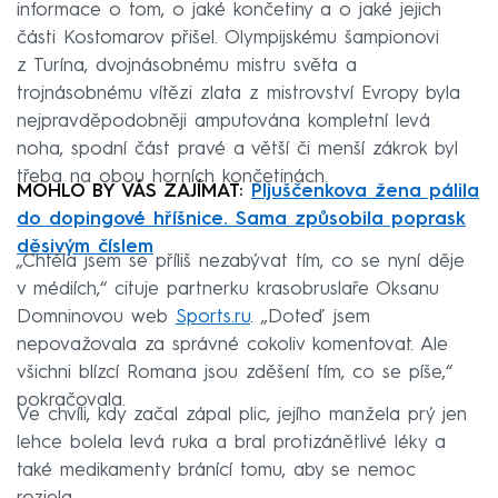
informace o tom, o jaké končetiny a o jaké jejich
části Kostomarov přišel. Olympijskému šampionovi
z Turína, dvojnásobnému mistru světa a
trojnásobnému vítězi zlata z mistrovství Evropy byla
nejpravděpodobněji amputována kompletní levá
noha, spodní část pravé a větší či menší zákrok byl
třeba na obou horních končetinách.
MOHLO BY VÁS ZAJÍMAT:
Pljuščenkova žena pálila
do dopingové hříšnice. Sama způsobila poprask
děsivým číslem
„Chtěla jsem se příliš nezabývat tím, co se nyní děje
v médiích,“ cituje partnerku krasobruslaře Oksanu
Domninovou web
Sports.ru
. „Doteď jsem
nepovažovala za správné cokoliv komentovat. Ale
všichni blízcí Romana jsou zděšení tím, co se píše,“
pokračovala.
Ve chvíli, kdy začal zápal plic, jejího manžela prý jen
lehce bolela levá ruka a bral protizánětlivé léky a
také medikamenty bránící tomu, aby se nemoc