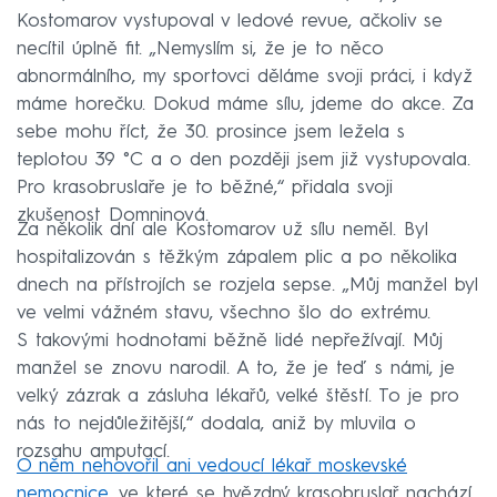
Kostomarov vystupoval v ledové revue, ačkoliv se
necítil úplně fit. „Nemyslím si, že je to něco
abnormálního, my sportovci děláme svoji práci, i když
máme horečku. Dokud máme sílu, jdeme do akce. Za
sebe mohu říct, že 30. prosince jsem ležela s
teplotou 39 °C a o den později jsem již vystupovala.
Pro krasobruslaře je to běžné,“ přidala svoji
zkušenost Domninová.
Za několik dní ale Kostomarov už sílu neměl. Byl
hospitalizován s těžkým zápalem plic a po několika
dnech na přístrojích se rozjela sepse. „Můj manžel byl
ve velmi vážném stavu, všechno šlo do extrému.
S takovými hodnotami běžně lidé nepřežívají. Můj
manžel se znovu narodil. A to, že je teď s námi, je
velký zázrak a zásluha lékařů, velké štěstí. To je pro
nás to nejdůležitější,“ dodala, aniž by mluvila o
rozsahu amputací.
O něm nehovořil ani vedoucí lékař moskevské
nemocnice
, ve které se hvězdný krasobruslař nachází,