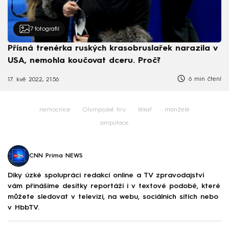
7
fotografií
Přísná trenérka ruských krasobruslařek narazila v
USA, nemohla koučovat dceru. Proč?
6 min čtení
17. kvě 2022, 21:56
nemocnice
Olympijské hry
lékař
manželé
amputace
CNN Prima NEWS
Díky úzké spolupráci redakcí online a TV zpravodajství
vám přinášíme desítky reportáží i v textové podobě, které
můžete sledovat v televizi, na webu, sociálních sítích nebo
v HbbTV.