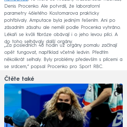
Denis Procenko. Ale potvrdil, že laboratorní
parametry 46letého Kostomarova prakticky
pohřbívaly. Amputace byla jediným řešením. Ani po
zásadním zásahu ale neměl podle Procenka vyhráno.
Lékaři se kvůli fibróze obávají i o jeho levou plíci. A
do toho selhávaly další orgány.
„Za posledních 48 hodin už orgány pomalu začínají
opět fungovat, například včetně ledvin. Předtím
několikrát selhaly. Byly problémy především s plícemi a
se srdcem,“ popsal Procenko pro Sport RBC.
Čtěte také