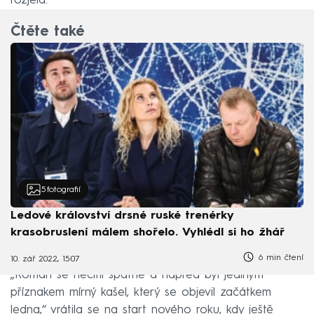
rozjela.
Čtěte také
5
fotografií
Ledové království drsné ruské trenérky
krasobruslení málem shořelo. Vyhlédl si ho žhář
6 min čtení
10. zář 2022, 15:07
„Roman se necítil špatně a napřed byl jediným
příznakem mírný kašel, který se objevil začátkem
ledna,“ vrátila se na start nového roku, kdy ještě