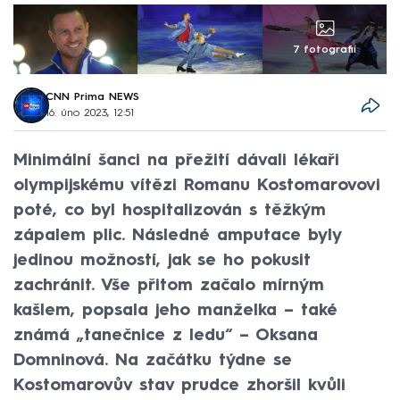
7 fotografií
CNN Prima NEWS
16. úno 2023, 12:51
Minimální šanci na přežití dávali lékaři
olympijskému vítězi Romanu Kostomarovovi
poté, co byl hospitalizován s těžkým
zápalem plic. Následné amputace byly
jedinou možností, jak se ho pokusit
zachránit. Vše přitom začalo mírným
kašlem, popsala jeho manželka – také
známá „tanečnice z ledu“ – Oksana
Domninová. Na začátku týdne se
Kostomarovův stav prudce zhoršil kvůli