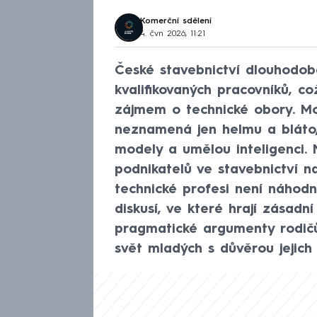
Komerční sdělení
4. čvn 2026, 11:21
České stavebnictví dlouhodobě
kvalifikovaných pracovníků, c
zájmem o technické obory. Mo
neznamená jen helmu a bláto, 
modely a umělou inteligenci.
podnikatelů ve stavebnictví n
technické profesi není náho
diskusí, ve které hrají zásadní
pragmatické argumenty rodičů.
svět mladých s důvěrou jejich 