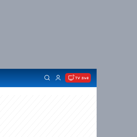
TV živě