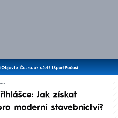
í
Objevte Česko
Jak ušetřit
Sport
Počasí
ánek
řihlášce: Jak získat
ro moderní stavebnictví?