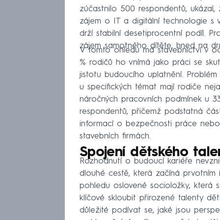
zúčastnilo 500 respondentů, ukázal,
zájem o IT a digitální technologie s 
drží stabilní desetiprocentní podíl. Pr
zájem samotného dítěte, hned na druh
V tomto ohledu má stavebnictví v očí
% rodičů ho vnímá jako práci se sk
jistotu budoucího uplatnění. Problém
u specifických témat mají rodiče nej
náročných pracovních podmínek u 33
respondentů, přičemž podstatná čás
informací o bezpečnosti práce nebo
stavebních firmách.
Spojení dětského talen
Rozhodnutí o budoucí kariéře nevzni
dlouhé cestě, která začíná prvotním 
pohledu oslovené socioložky, která s
klíčové skloubit přirozené talenty dět
důležité podívat se, jaké jsou perspe