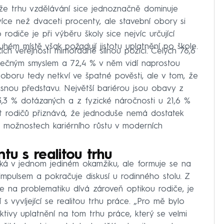
 že trhu vzdělávání sice jednoznačně dominuje
více než dvaceti procenty, ale stavební obory si
o rodiče je při výběru školy sice nejvíc určující
ém místě však požadují jistotu uplatnění po škole.
ch veřejnosti mimořádně silnou pozici. Celých 76,6
utečným smyslem a 72,4 % v něm vidí naprostou
 oboru tedy netkví ve špatné pověsti, ale v tom, že
asnou představu. Největší bariérou jsou obavy z
,3 % dotázaných a z fyzické náročnosti u 21,6 %
t rodičů přiznává, že jednoduše nemá dostatek
 možnostech kariérního růstu v moderních
tu s realitou trhu
ká v jednom jediném okamžiku, ale formuje se na
impulsem a pokračuje diskusí u rodinného stolu. Z
e na problematiku dívá zároveň optikou rodiče, je
í s vyvíjející se realitou trhu práce. „Pro mě bylo
ktivy uplatnění na tom trhu práce, který se velmi