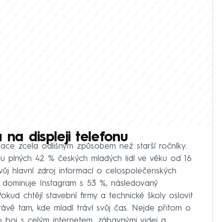
 na displeji telefonu
ace zcela odlišným způsobem než starší ročníky.
u plných 42 % českých mladých lidí ve věku od 16
svůj hlavní zdroj informací o celospolečenských
ně dominuje Instagram s 53 %, následovaný
Pokud chtějí stavební firmy a technické školy oslovit
rávě tam, kde mladí tráví svůj čas. Nejde přitom o
 o boj s celým internetem, zábavnými videi a