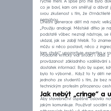
rychle mění. A spíše pro mě bylo důl
co je baví, kam oni směřují a dávat 
svou zkušenost s tím, že čtrnáctilet
nemohou.
Dnešní generace dětí má navíc velký 
„Použiju analogii. Městské dítko je n
podstatě vůbec neznají nástroje, se
ukázal, jak se zabíjí hřebík. To znam
můžu si něco postavit, něco z ingre
tam chybí,“ upozorňuje expertka v ro
Podobně kriticky vidí situaci i další 
provázanost základního vzdělávání s
dostatek informací. Bylo by super, kdy
bylo to výborné... Když to ty děti ne
jednoho ze studentů s tím, že bez re
technickým profesím přirozenou cest
Jak nebýt „cringe“ a
Aby stavebnictví úspěšně oslovilo no
jakým komunikuje. Používat sociální s