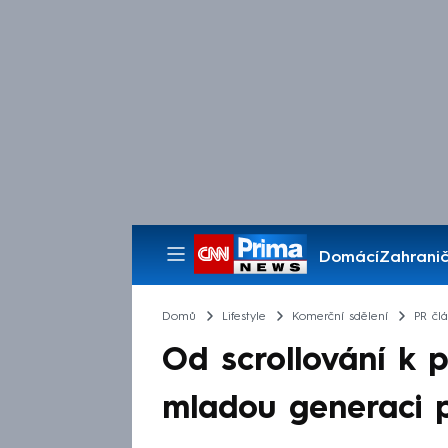
Domácí
Zahranič
Pořady
Domů
Lifestyle
Komerční sdělení
PR čl
Od scrollování k p
mladou generaci p