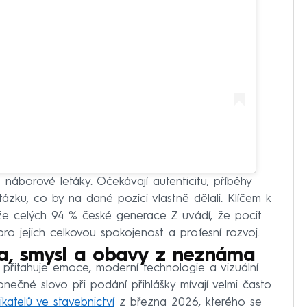
é náborové letáky. Očekávají autenticitu, příběhy
ázku, co by na dané pozici vlastně dělali. Klíčem k
ože celých 94 % české generace Z uvádí, že pocit
pro jejich celkovou spokojenost a profesní rozvoj.
tota, smysl a obavy z neznáma
h přitahuje emoce, moderní technologie a vizuální
nečné slovo při podání přihlášky mívají velmi často
katelů ve stavebnictví
z března 2026, kterého se