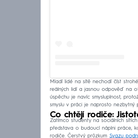
Mladí lidé na sítě nechodí číst stroh
reálných lidí a jasnou odpověď na ot
úspěchu je navíc smysluplnost, prot
smyslu v práci je naprosto nezbytný 
Co chtějí rodiče: Jis
Zatímco studenty na sociálních sítíc
představa o budoucí náplni práce, ko
rodiče. Čerstvý průzkum
Svazu podni