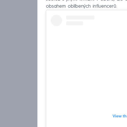
obsahem oblíbených influencerů.
View th