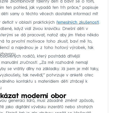
ežité zkombinovat talenty dětí a bavit se o tom,
jim ten pohled, jak vypadá ten trh práce,“ popisuje
é děti samy o těchto věcech dostatek informací mít
deficit v oblasti praktických
řemeslných zkušeností
.
adšené, když vidí živou kravičku. Dnešní děti v
 kterými se dá pracovat, natož aby jim třeba někdo
ená ta prvotní motivace toho zkusit, baví mě to,
diencí a najednou je z toho hotový výrobek, tak
zhovoru.
z oslovených rodičů, který postrádá dřívější
 manuální zručností. „Za mě rozhodně nemají
by se vrátily dílny na základky. Já jsem je měl taky,
vyzkoušely, tak nevědí,“ potvrzuje v anketě otec
álného kontaktu s materiálem děti ztrácejí k
u.
 ukázat moderní obor
vou generaci lídrů, musí zásadně změnit způsob,
ítě jako digitální vývěsku inzerátů nebo strohých