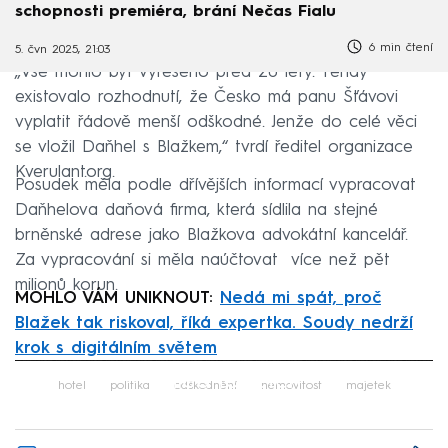
schopnosti premiéra, brání Nečas Fialu
6 min čtení
5. čvn 2025, 21:03
„Vše mohlo být vyřešeno před 20 lety. Tehdy
existovalo rozhodnutí, že Česko má panu Šťávovi
vyplatit řádově menší odškodné. Jenže do celé věci
se vložil Daňhel s Blažkem,“ tvrdí ředitel organizace
Kverulant.org.
Posudek měla podle dřívějších informací vypracovat
Daňhelova daňová firma, která sídlila na stejné
brněnské adrese jako Blažkova advokátní kancelář.
Za vypracování si měla naúčtovat více než pět
milionů korun.
MOHLO VÁM UNIKNOUT:
Nedá mi spát, proč
Blažek tak riskoval, říká expertka. Soudy nedrží
krok s digitálním světem
Failed to fetch
hotel
politika
odškodnění
nemovitost
majetek