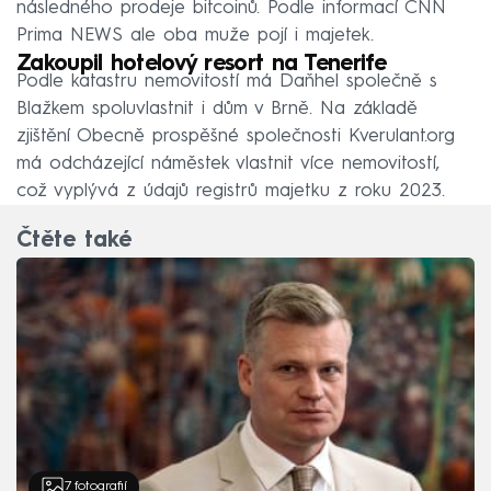
následného prodeje bitcoinů. Podle informací CNN
Prima NEWS ale oba muže pojí i majetek.
Zakoupil hotelový resort na Tenerife
Podle katastru nemovitostí má Daňhel společně s
Blažkem spoluvlastnit i dům v Brně. Na základě
zjištění Obecně prospěšné společnosti Kverulant.org
má odcházející náměstek vlastnit více nemovitostí,
což vyplývá z údajů registrů majetku z roku 2023.
Čtěte také
7
fotografií