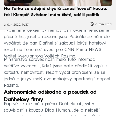
Na Turka se údajně chystá „znásilňovací“ kauza,
řekl Klempíř. Svědomí mám čisté, sdělil politik
6 min čtení
6. čvn 2025, 14:37
„Našli jsme celkem 37 nemovitostí, ovšem nemůžeme
přesně říct, jakého rozsahu jsou. Podařilo se nám ale
vypátrat, že pan Daňhel si zakoupil jakýsi hotelový
resort na Tenerife,“ uvedl pro CNN Prima NEWS
ředitel Kverulant.org Vojtěch Razima.
Ministerstvo spravedlnosti mělo tuto informaci
nejdříve vyvracet. „Když jsme poté předložili výpis z
katastru nemovitostí, resort vydal prohlášení, že se
jedná o jakýsi malý dvoupokojový apartmán,“ popsal
Razima.
Astronomické odškodné a posudek od
Daňhelovy firmy
Poprvé se ale mělo jméno Daňhela objevit v
souvislosti s kauzou Diag Human. Jde o nejdelší