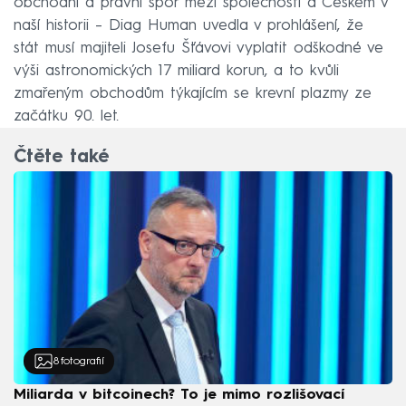
obchodní a právní spor mezi společností a Českem v
naší historii – Diag Human uvedla v prohlášení, že
stát musí majiteli Josefu Šťávovi vyplatit odškodné ve
výši astronomických 17 miliard korun, a to kvůli
zmařeným obchodům týkajícím se krevní plazmy ze
začátku 90. let.
Čtěte také
8
fotografií
Miliarda v bitcoinech? To je mimo rozlišovací