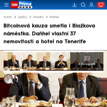
Domů
Zprávy
Domácí
Politika
Bitcoinová kauza smetla i Blažkova
náměstka. Daňhel vlastní 37
nemovitostí a hotel na Tenerife
Žádná položka z playlistu není
dostupná.
6 fotografií
Jaroslav Kasnar
,
Jakub Říha
6. čvn 2025, 22:27
Další významnou postavou v bitcoinové
kauze na ministerstvu spravedlnosti je