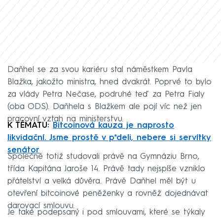
Daňhel se za svou kariéru stal náměstkem Pavla
Blažka, jakožto ministra, hned dvakrát. Poprvé to bylo
za vlády Petra Nečase, podruhé teď za Petra Fialy
(oba ODS). Daňhela s Blažkem ale pojí víc než jen
pracovní vztah na ministerstvu.
K TÉMATU:
Bitcoinová kauza je naprosto
likvidační. Jsme prostě v p*deli, nebere si servítky
senátor
Společně totiž studovali právě na Gymnáziu Brno,
třída Kapitána Jaroše 14. Právě tady nejspíše vzniklo
přátelství a velká důvěra. Právě Daňhel měl být u
otevření bitcoinové peněženky a rovněž dojednávat
darovací smlouvu.
Je také podepsaný i pod smlouvami, které se týkaly