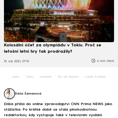
Kolosální účet za olympiádu v Tokiu. Proč se
letošní letní hry tak prodražily?
6 min čtení
10. srp 2021, 07:16
zlato
Tokio
medaile
Rio de Janeiro
Lukáš Krpálek
Dáša Šamanová
Dáša přišla do online zpravodajství CNN Prima NEWS jako
stážistka. Po krátké době se stala plnohodnotnou
redaktorkou, kdy vystupuje také v televizním vysílání.