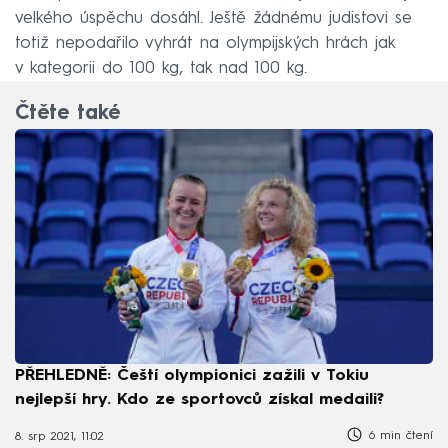
velkého úspěchu dosáhl. Ještě žádnému judistovi se
totiž nepodařilo vyhrát na olympijských hrách jak
v kategorii do 100 kg, tak nad 100 kg.
Čtěte také
PŘEHLEDNĚ: Čeští olympionici zažili v Tokiu
nejlepší hry. Kdo ze sportovců získal medaili?
6 min čtení
8. srp 2021, 11:02