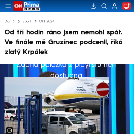
Domů
Sport
OH 2024
Od tří hodin ráno jsem nemohl spát.
Ve finále mě Gruzínec podcenil, říká
zlatý Krpálek
Žádná položka z playlistu není
Výběr redakce
dostupná.