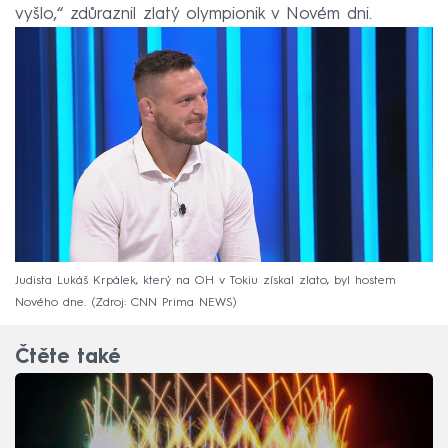
vyšlo,“ zdůraznil zlatý olympionik v Novém dni.
Judista Lukáš Krpálek, který na OH v Tokiu získal zlato, byl hostem
Nového dne.
Zdroj: CNN Prima NEWS
Čtěte také