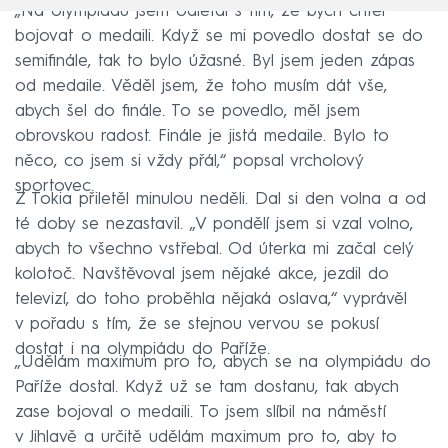
„Na olympiádu jsem odlétal s tím, že bych chtěl
bojovat o medaili. Když se mi povedlo dostat se do
semifinále, tak to bylo úžasné. Byl jsem jeden zápas
od medaile. Věděl jsem, že toho musím dát vše,
abych šel do finále. To se povedlo, měl jsem
obrovskou radost. Finále je jistá medaile. Bylo to
něco, co jsem si vždy přál,“ popsal vrcholový
sportovec.
Z Tokia přiletěl minulou neděli. Dal si den volna a od
té doby se nezastavil. „V pondělí jsem si vzal volno,
abych to všechno vstřebal. Od úterka mi začal celý
kolotoč. Navštěvoval jsem nějaké akce, jezdil do
televizí, do toho proběhla nějaká oslava,“ vyprávěl
v pořadu s tím, že se stejnou vervou se pokusí
dostat i na olympiádu do Paříže.
„Udělám maximum pro to, abych se na olympiádu do
Paříže dostal. Když už se tam dostanu, tak abych
zase bojoval o medaili. To jsem slíbil na náměstí
v Jihlavě a určitě udělám maximum pro to, aby to