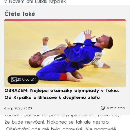
v Novém dni Lukáš Krpálek.
Čtěte také
20
fotografií
OBRAZEM: Nejlepší okamžiky olympiády v Tokiu.
Od Krpálka a Bilesové k dvojitému zlatu
6 min čtení
8. srp 2021, 23:20
Zároveň přiznal, že před olympiádou se trošku bál,
že bude nervózní. Nakonec se tak ale nestalo.
„Očekávání ode mě bylo obrovské. Ale popravdě