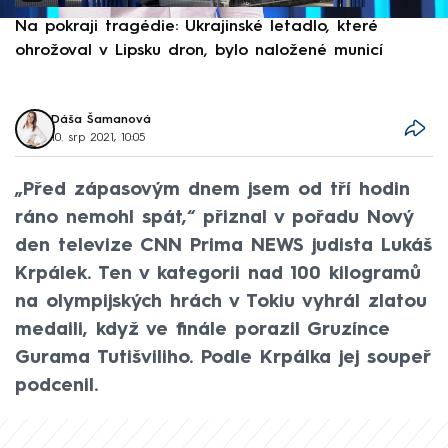
Na pokraji tragédie: Ukrajinské letadlo, které
P
ohrožoval v Lipsku dron, bylo naložené municí
e
Dáša Šamanová
10. srp 2021, 10:05
„Před zápasovým dnem jsem od tří hodin
ráno nemohl spát,“ přiznal v pořadu Nový
den televize CNN Prima NEWS judista Lukáš
Krpálek. Ten v kategorii nad 100 kilogramů
na olympijských hrách v Tokiu vyhrál zlatou
medaili, když ve finále porazil Gruzínce
Gurama Tutišviliho. Podle Krpálka jej soupeř
podcenil.