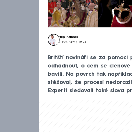
Filip Kalčák
7. kvě 2023, 18:24
Britští novináři se za pomoci 
odhadnout, o čem se členové
bavili. Na povrch tak napříkla
stěžoval, že procesí nedorazi
Experti sledovali také slova p