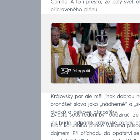
Camille. A to i přesto, že celý svět
připraveného plánu.
13
fotografií
Královský pár ale měl jinak dobrou n
pronášet slova jako „nádherné“ a „sk
diváků a celkové atmosféry.
Zvláště soustředění byli odezírači ze
jak bude odpadlík královské rodiny n
Bratr korunního prince Williama půso
dojmem. Při příchodu do opatství se