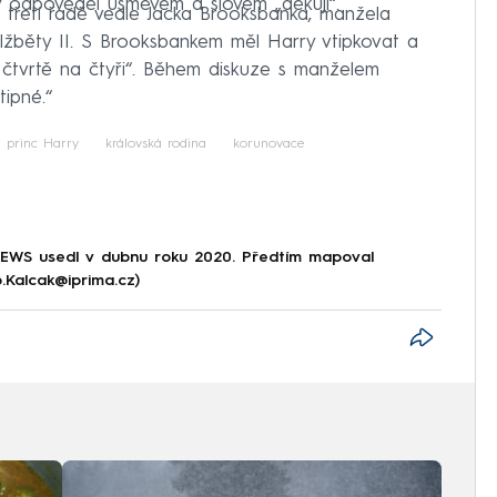
by odpověděl úsměvem a slovem „děkuji“.
 třetí řadě vedle Jacka Brooksbanka, manžela
Alžběty II. S Brooksbankem měl Harry vtipkovat a
i čtvrtě na čtyři“. Během diskuze s manželem
tipné.“
princ Harry
královská rodina
korunovace
NEWS usedl v dubnu roku 2020. Předtím mapoval
p.Kalcak@iprima.cz)