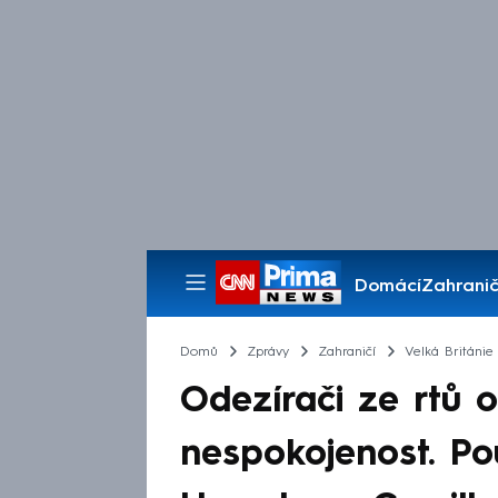
Domácí
Zahranič
Pořady
Domů
Zprávy
Zahraničí
Velká Británie
Odezírači ze rtů o
nespokojenost. Pou