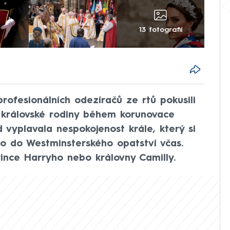
13 fotografií
profesionálních odezíračů ze rtů pokusili
 královské rodiny během korunovace
d vyplavala nespokojenost krále, který si
lo do Westminsterského opatství včas.
rince Harryho nebo královny Camilly.