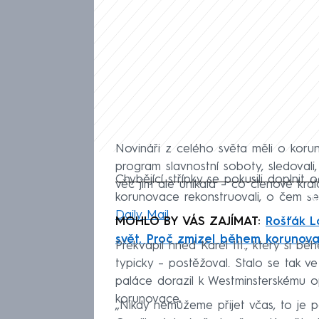
Novináři z celého světa měli o koruno
program slavnostní soboty, sledoval
Chybějící střípky se pokusili doplnit 
věc jim ale unikala – co členové králo
Fa
korunovace rekonstruovali, o čem se š
Daily Mail
.
MOHLO BY VÁS ZAJÍMAT:
Rošťák L
svět. Proč zmizel během korunov
Překvapil hned Karel III., který si 
typicky – postěžoval. Stalo se tak v
paláce dorazil k Westminsterskému o
korunovace.
„Nikdy nemůžeme přijet včas, to je 