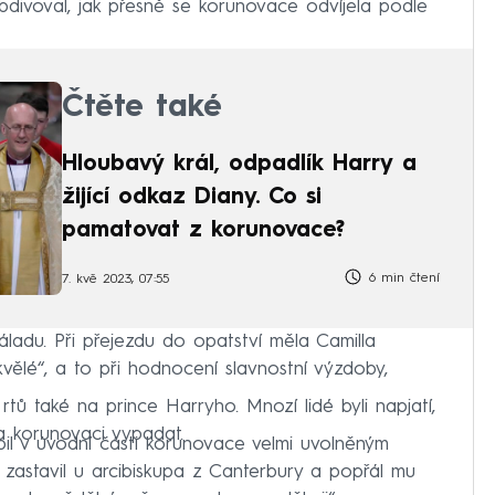
 obdivoval, jak přesně se korunovace odvíjela podle
Čtěte také
Hloubavý král, odpadlík Harry a
žijící odkaz Diany. Co si
pamatovat z korunovace?
6 min čtení
7. kvě 2023, 07:55
áladu. Při přejezdu do opatství měla Camilla
vělé“, a to při hodnocení slavnostní výzdoby,
 rtů také na prince Harryho. Mnozí lidé byli napjatí,
a korunovaci vypadat.
bil v úvodní části korunovace velmi uvolněným
 zastavil u arcibiskupa z Canterbury a popřál mu