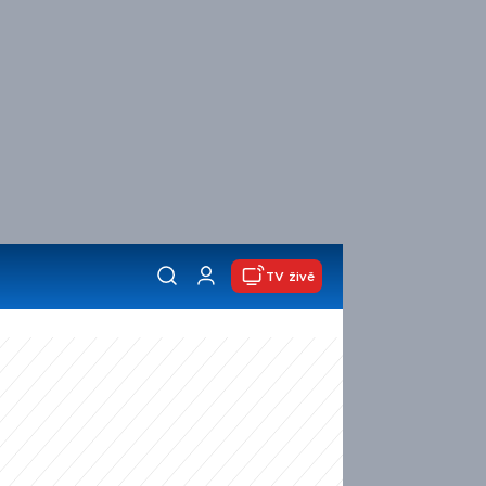
TV živě