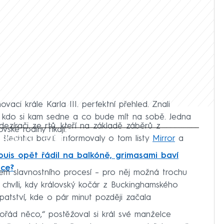
vaci krále Karla III. perfektní přehled. Znali
i, kdo si kam sedne a co bude mít na sobě. Jedna
odezírači ze rtů, kteří na základě záběrů z
vské rodiny říkají.
iled to fetch
lechtici bavili. Informovaly o tom listy
Mirror
a
ouis opět řádil na balkóně, grimasami baví
ace?
během slavnostního procesí – pro něj možná trochu
e chvíli, kdy královský kočár z Buckinghamského
patství, kde o pár minut později začala
pořád něco,“ postěžoval si král své manželce