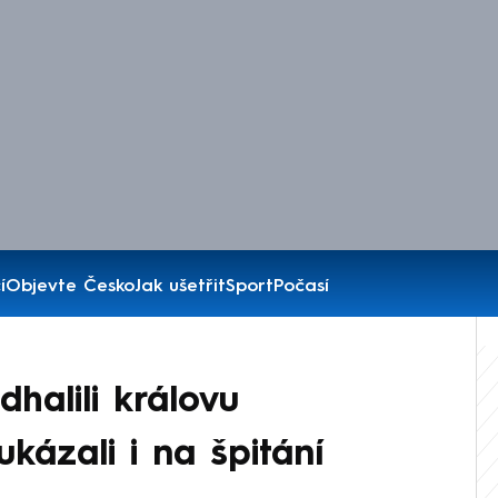
í
Objevte Česko
Jak ušetřit
Sport
Počasí
dhalili královu
kázali i na špitání