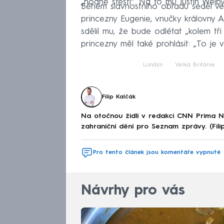
„hodně štěstí“. Na to mu Justin Wel
Během slavnostního obřadu seděl ve
princezny Eugenie, vnučky královny 
sdělil mu, že bude odlétat „kolem tř
princezny měl také prohlásit: „To je v
Londýn
Velká Británie
Filip Kalčák
Na otočnou židli v redakci CNN Prima 
zahraniční dění pro Seznam zprávy. (Fili
Pro tento článek jsou komentáře vypnuté
Návrhy pro vás