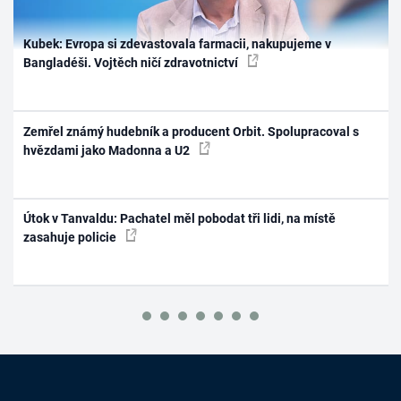
Kubek: Evropa si zdevastovala farmacii, nakupujeme v
Bangladéši. Vojtěch ničí zdravotnictví
Zemřel známý hudebník a producent Orbit. Spolupracoval s
hvězdami jako Madonna a U2
Útok v Tanvaldu: Pachatel měl pobodat tři lidi, na místě
zasahuje policie