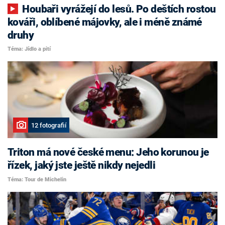
Houbaři vyrážejí do lesů. Po deštích rostou
kováři, oblíbené májovky, ale i méně známé
druhy
Téma: Jídlo a pití
12 fotografií
Triton má nové české menu: Jeho korunou je
řízek, jaký jste ještě nikdy nejedli
Téma: Tour de Michelin