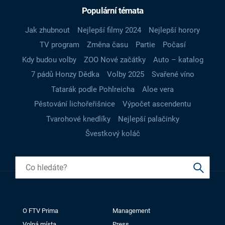
Populární témata
Jak zhubnout
Nejlepší filmy 2024
Nejlepší horory
TV program
Změna času
Partie
Počasí
Kdy budou volby
ZOO Nové začátky
Auto – katalog
7 pádů Honzy Dědka
Volby 2025
Svařené víno
Tatarák podle Pohlreicha
Aloe vera
Pěstování lichořeřišnice
Výpočet ascendentu
Tvarohové knedlíky
Nejlepší palačinky
Švestkový koláč
O FTV Prima
Management
Volná místa
Press