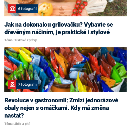
6 fotografií
Jak na dokonalou grilovačku? Vybavte se
dřevěným náčiním, je praktické i stylové
Téma: Tiskové zprávy
7 fotografií
Revoluce v gastronomii: Zmizí jednorázové
obaly nejen s omáčkami. Kdy má změna
nastat?
Téma: Jídlo a pití