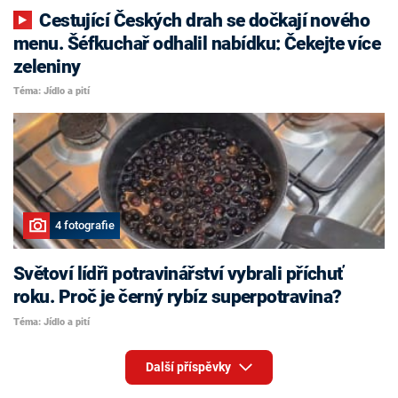
Cestující Českých drah se dočkají nového
menu. Šéfkuchař odhalil nabídku: Čekejte více
zeleniny
Téma: Jídlo a pití
4 fotografie
Světoví lídři potravinářství vybrali příchuť
roku. Proč je černý rybíz superpotravina?
Téma: Jídlo a pití
Další příspěvky