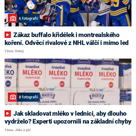
6 fotografií
Zákaz buffalo křidélek i montrealského
koření. Odvěcí rivalové z NHL válčí i mimo led
Téma: Hokej
8 fotografií
Jak skladovat mléko v lednici, aby dlouho
vydrželo? Experti upozornili na základní chyby
Téma: Jídlo a pití