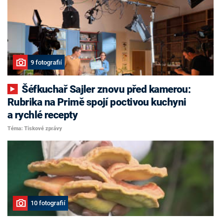
9 fotografií
Šéfkuchař Sajler znovu před kamerou:
Rubrika na Primě spojí poctivou kuchyni
a rychlé recepty
Téma: Tiskové zprávy
10 fotografií