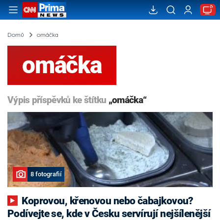
Domů
omáčka
omáčka
Výpis příspěvků ke štítku
„omáčka“
8 fotografií
Koprovou, křenovou nebo čabajkovou?
Podívejte se, kde v Česku servírují nejšílenější