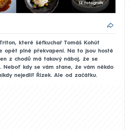
12 fotografií
riton, které šéfkuchař Tomáš Kohút
e opět plné překvapení. Na to jsou hosté
eden z chodů má takový náboj, že se
. Neboť kdy se vám stane, že vám někdo
nikdy nejedli? Řízek. Ale od začátku.