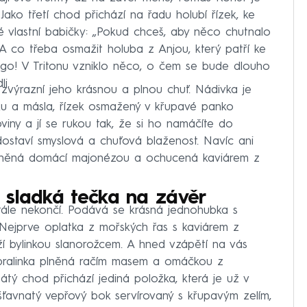
Jako třetí chod přichází na řadu holubí řízek, ke
 vlastní babičky: „Pokud chceš, aby něco chutnalo
“ A co třeba osmažit holuba z Anjou, který patří ke
go! V Tritonu vzniklo něco, o čem se bude dlouho
i.
n zvýrazní jeho krásnou a plnou chuť. Nádivka je
ku a másla, řízek osmažený v křupavé panko
viny a jí se rukou tak, že si ho namáčíte do
ostaví smyslová a chuťová blaženost. Navíc ani
jemněná domácí majonézou a ochucená kaviárem z
 sladká tečka na závěr
stále nekončí. Podává se krásná jednohubka s
. Nejprve oplatka z mořských řas s kaviárem z
í bylinkou slanorožcem. A hned vzápětí na vás
pralinka plněná račím masem a omáčkou z
tý chod přichází jediná položka, která je už v
šťavnatý vepřový bok servírovaný s křupavým zelím,