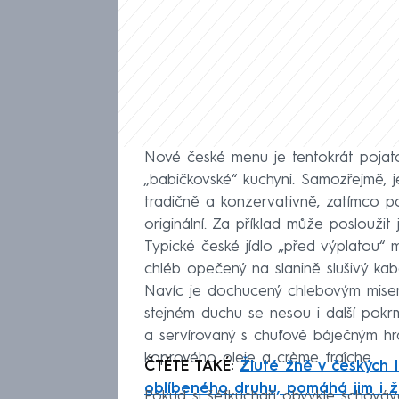
Nové české menu je tentokrát pojato
„babičkovské“ kuchyni. Samozřejmě, je
tradičně a konzervativně, zatímco p
originální. Za příklad může posloužit
Typické české jídlo „před výplatou“
chléb opečený na slanině slušivý k
Navíc je dochucený chlebovým misem,
stejném duchu se nesou i další pokrm
a servírovaný s chuťově báječným h
koprového oleje a crème fraîche.
ČTĚTE TAKÉ:
Žluté žně v českých l
oblíbeného druhu, pomáhá jim i ž
Pokud si šéfkuchaři obvykle schováv