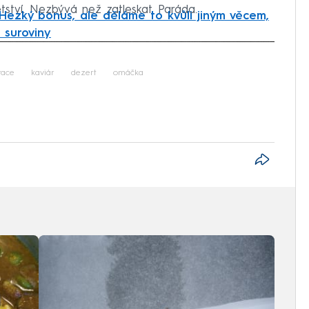
tví. Nezbývá než zatleskat. Paráda.
 Hezký bonus, ale děláme to kvůli jiným věcem,
 suroviny
iled to fetch
race
kaviár
dezert
omáčka