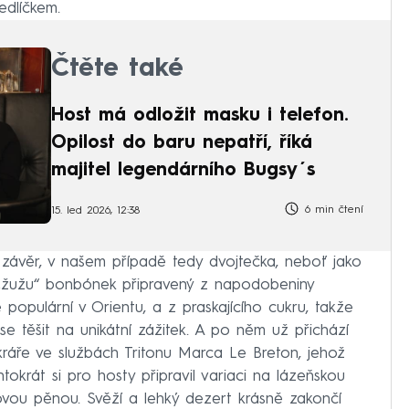
edlíčkem.
Čtěte také
Host má odložit masku i telefon.
Opilost do baru nepatří, říká
majitel legendárního Bugsy´s
6 min čtení
15. led 2026, 12:38
 závěr, v našem případě tedy dvojtečka, neboť jako
 „žužu“ bonbónek připravený z napodobeniny
populární v Orientu, a z praskajícího cukru, takže
e těšit na unikátní zážitek. A po něm už přichází
ráře ve službách Tritonu Marca Le Breton, jehož
ntokrát si pro hosty připravil variaci na lázeňskou
hovou pěnou. Svěží a lehký dezert krásně zakončí