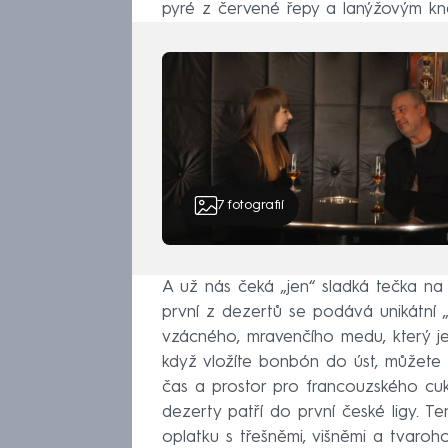
pyré z červené řepy a lanýžovým kn
7
fotografií
A už nás čeká „jen“ sladká tečka na
první z dezertů se podává unikátní
vzácného, mravenčího medu, který je 
když vložíte bonbón do úst, můžete s
čas a prostor pro francouzského cuk
dezerty patří do první české ligy. Te
oplatku s třešněmi, višněmi a tvaro