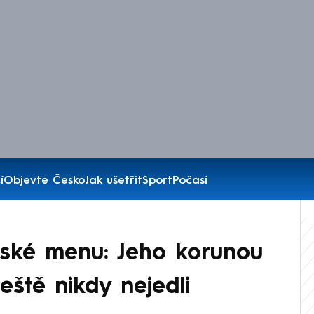
í
Objevte Česko
Jak ušetřit
Sport
Počasí
eské menu: Jeho korunou
ještě nikdy nejedli