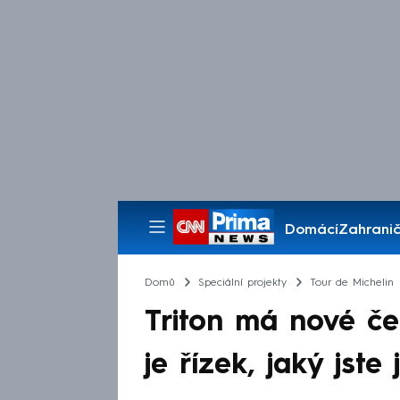
Domácí
Zahranič
Pořady
Domů
Speciální projekty
Tour de Michelin
Triton má nové č
je řízek, jaký jste 