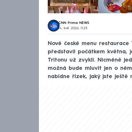
CNN Prima NEWS
14. kvě 2026, 11:23
Nové české menu restaurace T
představil počátkem května, j
Tritonu už zvyklí. Nicméně j
možná bude mluvit jen o něm
nabídne řízek, jaký jste ještě 