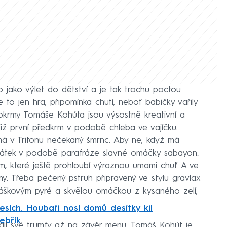
 jako výlet do dětství a je tak trochu poctou
 to jen hra, připomínka chutí, neboť babičky vařily
okrmy Tomáše Kohúta jsou výsostně kreativní a
 již první předkrm v podobě chleba ve vajíčku.
 má v Tritonu nečekaný šmrnc. Aby ne, když má
abátek v podobě parafráze slavné omáčky sabayon.
 které ještě prohloubí výraznou umami chuť. A ve
y. Třeba pečený pstruh připravený ve stylu gravlax
ráškovým pyré a skvělou omáčkou z kysaného zelí,
esích. Houbaři nosí domů desítky kil
ebřík
ají své trumfy až na závěr menu, Tomáš Kohút je