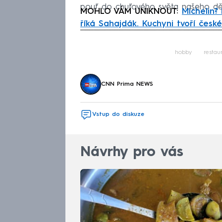
pouť do chuťového světa našeho děts
MOHLO VÁM UNIKNOUT:
Michelin?
říká Sahajdák. Kuchyni tvoří české
Fa
hobby
restau
CNN Prima NEWS
Vstup do diskuze
Návrhy pro vás