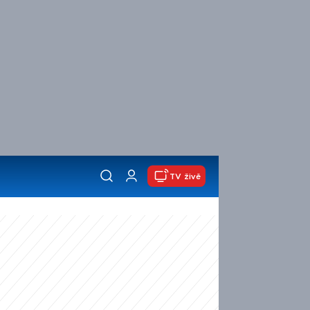
TV živě