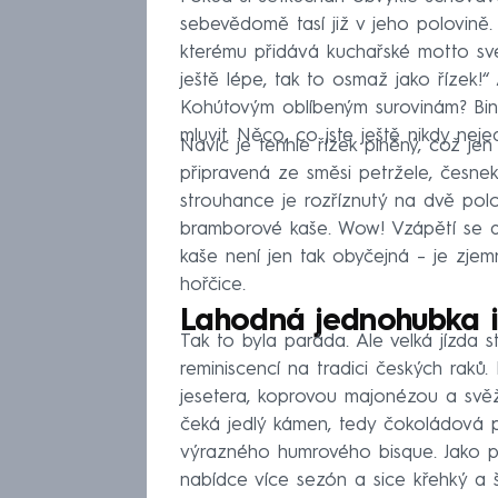
sebevědomě tasí již v jeho polovině. 
kterému přidává kuchařské motto své
ještě lépe, tak to osmaž jako řízek!
Kohútovým oblíbeným surovinám? Bin
mluvit. Něco, co jste ještě nikdy nejedl
Navíc je tenhle řízek plněný, což je
připravená ze směsi petržele, česne
strouhance je rozříznutý na dvě polo
bramborové kaše. Wow! Vzápětí se d
kaše není jen tak obyčejná – je z
hořčice.
Lahodná jednohubka i
Tak to byla paráda. Ale velká jízda 
reminiscencí na tradici českých raků
jesetera, koprovou majonézou a svěž
čeká jedlý kámen, tedy čokoládová 
výrazného humrového bisque. Jako pá
nabídce více sezón a sice křehký a 