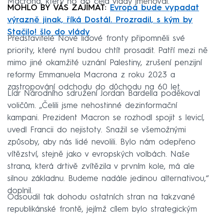
Macrona, který ho do čela vlády jmenoval.
MOHLO BY VÁS ZAJÍMAT:
Evropa bude vypadat
výrazně jinak, říká Dostál. Prozradil, s kým by
Stačilo! šlo do vlády
Představitelé Nové lidové fronty připomněli své
priority, které nyní budou chtít prosadit. Patří mezi ně
mimo jiné okamžité uznání Palestiny, zrušení penzijní
reformy Emmanuela Macrona z roku 2023 a
zastropování odchodu do důchodu na 60 let.
Lídr Národního sdružení Jordan Bardella poděkoval
voličům. „Čelili jsme nehostinné dezinformační
kampani. Prezident Macron se rozhodl spojit s levicí,
uvedl Francii do nejistoty. Snažil se všemožnými
způsoby, aby nás lidé nevolili. Bylo nám odepřeno
vítězství, stejně jako v evropských volbách. Naše
strana, která drtivě zvítězila v prvním kole, má ale
silnou základnu. Budeme nadále jedinou alternativou,“
doplnil.
Odsoudil tak dohodu ostatních stran na takzvané
republikánské frontě, jejímž cílem bylo strategickým