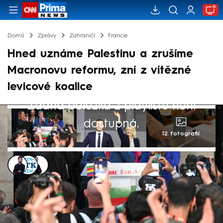
Domů
Zprávy
Zahraničí
Francie
Hned uznáme Palestinu a zrušíme
Macronovu reformu, zní z vítězné
levicové koalice
Žádná položka z playlistu není
dostupná.
12 fotografií
Marek Veselý
,
ČTK
,
Václav Černý
Akt. 7. čvc 2024, 23:11
• 7. čvc 2024, 11:31
Druhé kolo parlamentních voleb ve Francii
zřejmě nečekaně vyhrál levicový blok Nová