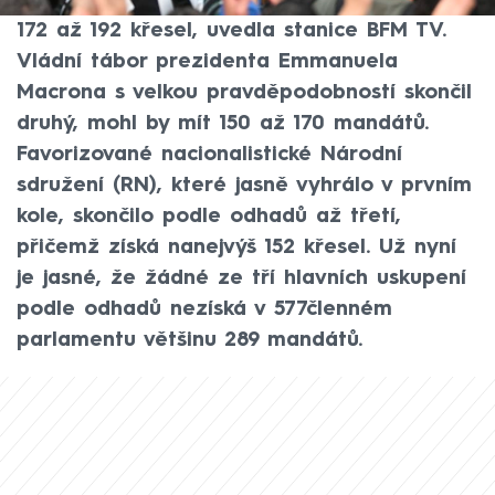
lidová fronta. Podle odhadů by mohl získat
172 až 192 křesel, uvedla stanice BFM TV.
Vládní tábor prezidenta Emmanuela
Macrona s velkou pravděpodobností skončil
druhý, mohl by mít 150 až 170 mandátů.
Favorizované nacionalistické Národní
sdružení (RN), které jasně vyhrálo v prvním
kole, skončilo podle odhadů až třetí,
přičemž získá nanejvýš 152 křesel. Už nyní
je jasné, že žádné ze tří hlavních uskupení
podle odhadů nezíská v 577členném
parlamentu většinu 289 mandátů.