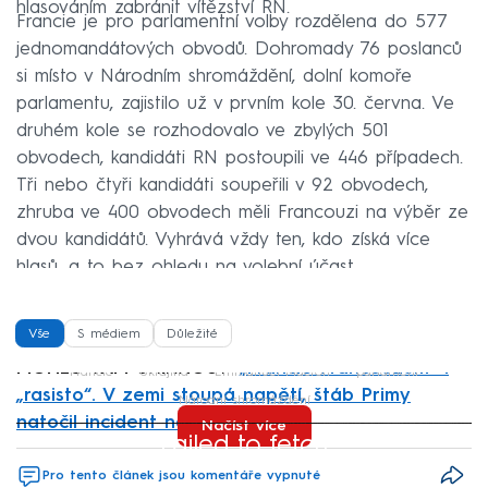
hlasováním zabránit vítězství RN.
Francie je pro parlamentní volby rozdělena do 577
jednomandátových obvodů. Dohromady 76 poslanců
si místo v Národním shromáždění, dolní komoře
parlamentu, zajistilo už v prvním kole 30. června. Ve
druhém kole se rozhodovalo ve zbylých 501
obvodech, kandidáti RN postoupili ve 446 případech.
Tři nebo čtyři kandidáti soupeřili v 92 obvodech,
zhruba ve 400 obvodech měli Francouzi na výběr ze
dvou kandidátů. Vyhrává vždy ten, kdo získá více
hlasů, a to bez ohledu na volební účast.
Vše
S médiem
Důležité
MOHLO VÁM UNIKNOUT:
„Francie Francouzům“ i
Francie
Ukrajina
Emmanuel Macron
parlament
„rasisto“. V zemi stoupá napětí, štáb Primy
Národní shromáždění
natočil incident na ulici
Načíst více
Failed to fetch
Pro tento článek jsou komentáře vypnuté