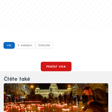
Vše
S médiem
Důležité
Načíst více
Čtěte také