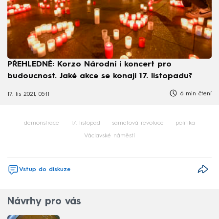
PŘEHLEDNĚ: Korzo Národní i koncert pro
budoucnost. Jaké akce se konají 17. listopadu?
6 min čtení
17. lis 2021, 05:11
demonstrace
17. listopad
sametová revoluce
politika
Václavské náměstí
Vstup do diskuze
Návrhy pro vás