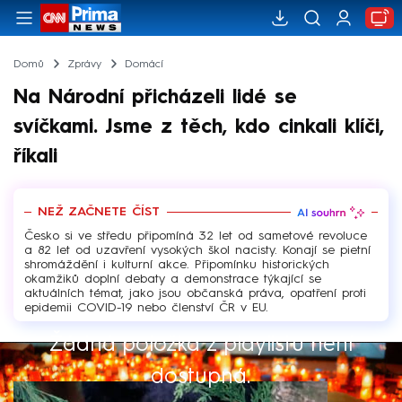
Domů
Zprávy
Domácí
Na Národní přicházeli lidé se
svíčkami. Jsme z těch, kdo cinkali klíči,
říkali
NEŽ ZAČNETE ČÍST
Česko si ve středu připomíná 32 let od sametové revoluce
a 82 let od uzavření vysokých škol nacisty. Konají se pietní
shromáždění i kulturní akce. Připomínku historických
okamžiků doplní debaty a demonstrace týkající se
aktuálních témat, jako jsou občanská práva, opatření proti
epidemii COVID-19 nebo členství ČR v EU.
Žádná položka z playlistu není
Výběr redakce
dostupná.