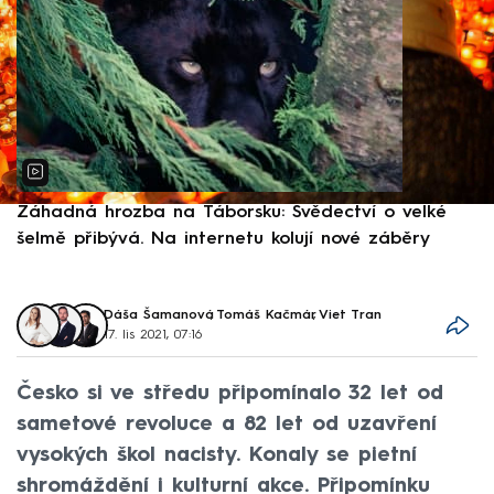
Záhadná hrozba na Táborsku: Svědectví o velké
S
šelmě přibývá. Na internetu kolují nové záběry
d
Dáša Šamanová
,
Tomáš Kačmár
,
Viet Tran
17. lis 2021, 07:16
Česko si ve středu připomínalo 32 let od
sametové revoluce a 82 let od uzavření
vysokých škol nacisty. Konaly se pietní
shromáždění i kulturní akce. Připomínku