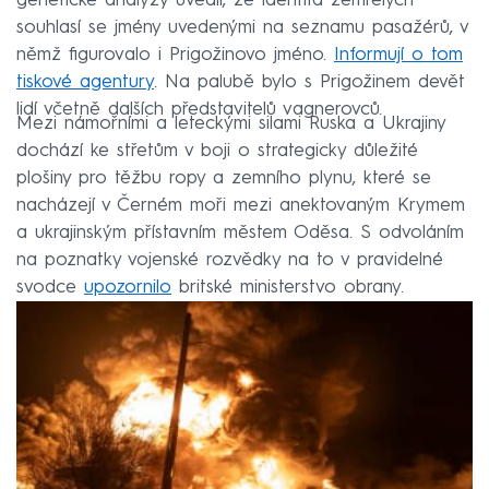
genetické analýzy uvedli, že identita zemřelých
souhlasí se jmény uvedenými na seznamu pasažérů, v
němž figurovalo i Prigožinovo jméno.
Informují o tom
tiskové agentury
. Na palubě bylo s Prigožinem devět
lidí včetně dalších představitelů vagnerovců.
Mezi námořními a leteckými silami Ruska a Ukrajiny
dochází ke střetům v boji o strategicky důležité
plošiny pro těžbu ropy a zemního plynu, které se
nacházejí v Černém moři mezi anektovaným Krymem
a ukrajinským přístavním městem Oděsa. S odvoláním
na poznatky vojenské rozvědky na to v pravidelné
svodce
upozornilo
britské ministerstvo obrany.