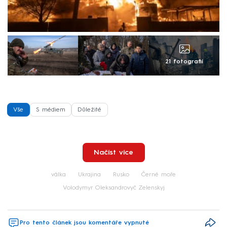
21 fotografií
Vše
S médiem
Důležité
Načíst více
válka
Ukrajina
Rusko
Černé moře
Volodymyr Oleksandrovyč Zelenskyj
Pro tento článek jsou komentáře vypnuté