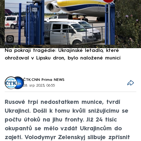
Na pokraji tragédie: Ukrajinské letadlo, které
P
ohrožoval v Lipsku dron, bylo naložené municí
e
ČTK
,
CNN Prima NEWS
28. srp 2023, 06:55
Rusové trpí nedostatkem munice, tvrdí
Ukrajinci. Došli k tomu kvůli snižujícímu se
počtu útoků na jihu fronty. Již 24 tisíc
okupantů se mělo vzdát Ukrajincům do
zajetí. Volodymyr Zelenskyj slibuje zpřísnit