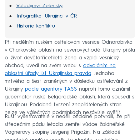
Volodymyr Zelenskyj
Infografika: Ukrajinci v ČR
Historie konfliktu
Při nedělním ruském ostřelování vesnice Odnorobivka
v Charkovské oblasti na severovýchodě Ukrajiny přišla
o život devětatřicetiletá žena a vzplál vesnický
obchod, uvedl na svém webu s
odvoláním na
oblastní úřady list Ukrajinska pravda
. Jednoho
mrtvého a šest zraněných v důsledku ostřelování z
Ukrajiny
podle agentury TASS
naproti tomu oznámil
gubernátor ruské Belgorodské oblasti, která sousedí s
Ukrajinou. Podobná tvrzení znepřátelených stran
nelze ve válečných podmínkách nezávisle ověřit.
Ruští vyšetřovatelé v neděli oficiálně potvrdili, že při
středečním pádu letadla zemřel vůdce žoldnéřské
Vagnerovy skupiny Jevgenij Prigožin. Na základě