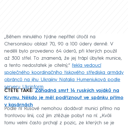
„Během minulého týdne nepřítel útočil na
Chersonskou oblast 70, 90 a 100 údery denně. V
neděli bylo provedeno 64 úderů, při kterých použil
až 300 střel. To znamená, že jej trápí úbytek munice,
a tento nedostatek je citelný,“
řekla vedoucí
společného koordinačního tiskového střediska armády
obránců na jihu Ukrajiny Natalia Humeniuková podle
serveru Ukrinform
.
ČTĚTE TAKÉ:
Záhadná smrt 14 ruských vojáků na
Krymu. Někdo je měl podříznout ve spánku přímo
v kasárnách
Podle ní Rusové nemohou dodávat munici přímo na
frontovou linii, což jim ztěžuje pobyt na ní. „Kvůli
tomu velmi často prchají z pozic, ze kterých se je