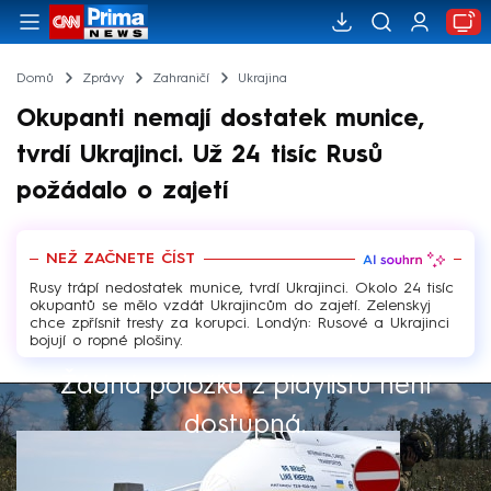
Domů
Zprávy
Zahraničí
Ukrajina
Okupanti nemají dostatek munice,
tvrdí Ukrajinci. Už 24 tisíc Rusů
požádalo o zajetí
NEŽ ZAČNETE ČÍST
Rusy trápí nedostatek munice, tvrdí Ukrajinci. Okolo 24 tisíc
okupantů se mělo vzdát Ukrajincům do zajetí. Zelenskyj
chce zpřísnit tresty za korupci. Londýn: Rusové a Ukrajinci
bojují o ropné plošiny.
Žádná položka z playlistu není
Výběr redakce
dostupná.