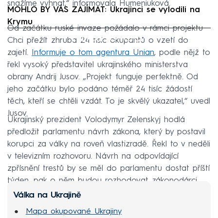
snažíme vyhnat,“ informovala Humeniuková.
MOHLO BY VÁS ZAJÍMAT: Ukrajinci se vylodili na
Krymu
Od začátku ruské invaze požádalo v rámci projektu
Failed to fetch
Chci přežít zhruba 24 tisíc okupantů o vzetí do
zajetí.
Informuje o tom agentura Unian
, podle nějž to
řekl vysoký představitel ukrajinského ministerstva
obrany Andrij Jusov. „Projekt funguje perfektně. Od
jeho začátku bylo podáno téměř 24 tisíc žádostí
těch, kteří se chtěli vzdát. To je skvělý ukazatel,“ uvedl
Jusov.
Ukrajinský prezident Volodymyr Zelenskyj hodlá
předložit parlamentu návrh zákona, který by postavil
korupci za války na roveň vlastizradě. Řekl to v neděli
v televizním rozhovoru. Návrh na odpovídající
zpřísnění trestů by se měl do parlamentu dostat příští
týden, pak o něm budou rozhodovat zákonodárci.
Válka na Ukrajině
Mapa okupované Ukrajiny