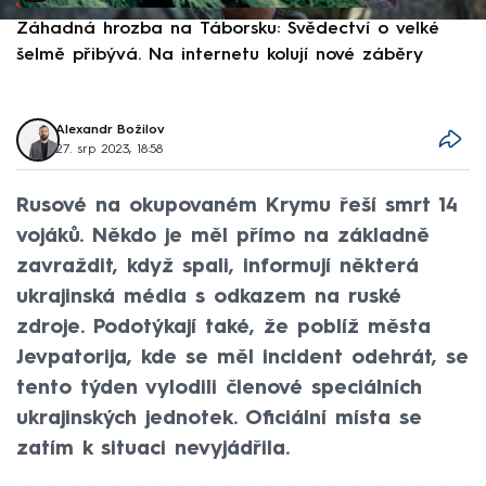
Záhadná hrozba na Táborsku: Svědectví o velké
S
šelmě přibývá. Na internetu kolují nové záběry
d
Alexandr Božilov
27. srp 2023, 18:58
Rusové na okupovaném Krymu řeší smrt 14
vojáků. Někdo je měl přímo na základně
zavraždit, když spali, informují některá
ukrajinská média s odkazem na ruské
zdroje. Podotýkají také, že poblíž města
Jevpatorija, kde se měl incident odehrát, se
tento týden vylodili členové speciálních
ukrajinských jednotek. Oficiální místa se
zatím k situaci nevyjádřila.