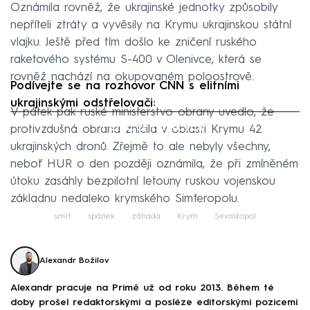
Oznámila rovněž, že ukrajinské jednotky způsobily
nepříteli ztráty a vyvěsily na Krymu ukrajinskou státní
vlajku. Ještě před tím došlo ke zničení ruského
raketového systému S-400 v Olenivce, která se
rovněž nachází na okupovaném poloostrově.
Podívejte se na rozhovor CNN s elitními
ukrajinskými odstřelovači:
V pátek pak ruské ministerstvo obrany uvedlo, že
Failed to fetch
protivzdušná obrana zničila v oblasti Krymu 42
ukrajinských dronů. Zřejmě to ale nebyly všechny,
neboť HUR o den později oznámila, že při zmíněném
útoku zasáhly bezpilotní letouny ruskou vojenskou
základnu nedaleko krymského Simferopolu.
smrt
spánek
záhada
Krym
Sevastopol
Alexandr Božilov
Alexandr pracuje na Primě už od roku 2013. Během té
doby prošel redaktorskými a posléze editorskými pozicemi