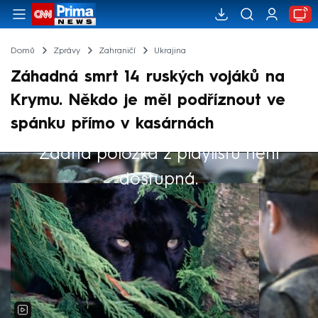
Domů
Zprávy
Zahraničí
Ukrajina
Záhadná smrt 14 ruských vojáků na
Krymu. Někdo je měl podříznout ve
spánku přímo v kasárnách
Žádná položka z playlistu není
Výběr redakce
dostupná.