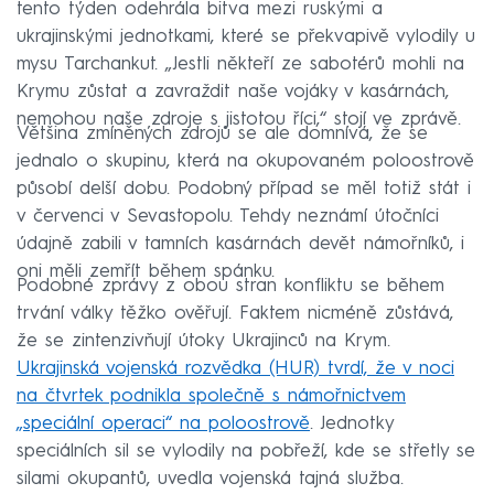
tento týden odehrála bitva mezi ruskými a
ukrajinskými jednotkami, které se překvapivě vylodily u
mysu Tarchankut. „Jestli někteří ze sabotérů mohli na
Krymu zůstat a zavraždit naše vojáky v kasárnách,
nemohou naše zdroje s jistotou říci,“ stojí ve zprávě.
Většina zmíněných zdrojů se ale domnívá, že se
jednalo o skupinu, která na okupovaném poloostrově
působí delší dobu. Podobný případ se měl totiž stát i
v červenci v Sevastopolu. Tehdy neznámí útočníci
údajně zabili v tamních kasárnách devět námořníků, i
oni měli zemřít během spánku.
Podobné zprávy z obou stran konfliktu se během
trvání války těžko ověřují. Faktem nicméně zůstává,
že se zintenzivňují útoky Ukrajinců na Krym.
Ukrajinská vojenská rozvědka (HUR) tvrdí, že v noci
na čtvrtek podnikla společně s námořnictvem
„speciální operaci“ na poloostrově
. Jednotky
speciálních sil se vylodily na pobřeží, kde se střetly se
silami okupantů, uvedla vojenská tajná služba.