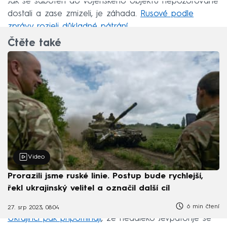
Jak se sabotéři do vojenského objektu nepozorovaně
dostali a zase zmizeli, je záhada.
Rusové podle
zprávy rozjeli důkladné pátrání.
Čtěte také
Video
Prorazili jsme ruské linie. Postup bude rychlejší,
řekl ukrajinský velitel a označil další cíl
6 min čtení
27. srp 2023, 08:04
Ukrajinci pak připomínají
, že nedaleko Jevpatorije se