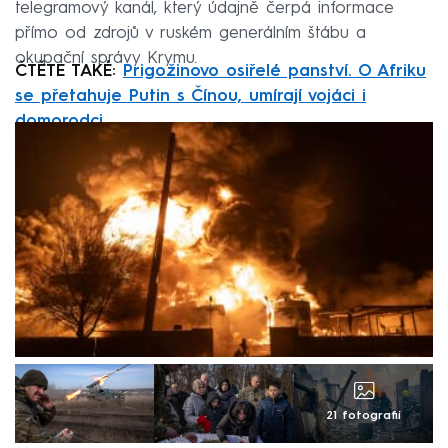
telegramový kanál, který údajně čerpá informace
přímo od zdrojů v ruském generálním štábu a
okupační správy Krymu.
ČTĚTE TAKÉ:
Prigožinovo osiřelé panství. O Afriku
se přetahuje Putin s Čínou, umírají vojáci i
domorodci
21 fotografií