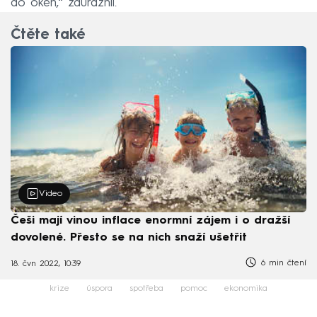
do oken,“ zdůraznil.
Čtěte také
Video
Češi mají vinou inflace enormní zájem i o dražší
dovolené. Přesto se na nich snaží ušetřit
6 min čtení
18. čvn 2022, 10:39
krize
úspora
spotřeba
pomoc
ekonomika