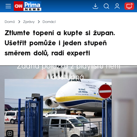
Domů
Zprávy
Domácí
Ztlumte topení a kupte si župan.
Ušetřit pomůže i jeden stupeň
směrem dolů, radí experti
Žádná položka z playlistu není
Výběr redakce
dostupná.