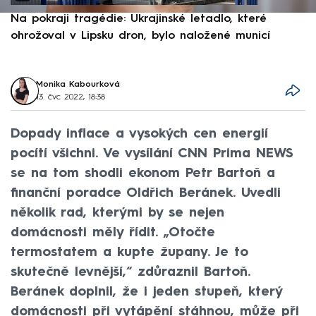
Na pokraji tragédie: Ukrajinské letadlo, které
P
ohrožoval v Lipsku dron, bylo naložené municí
e
Monika Kabourková
13. čvc 2022, 18:38
Dopady inflace a vysokých cen energií
pocítí všichni. Ve vysílání CNN Prima NEWS
se na tom shodli ekonom Petr Bartoň a
finanční poradce Oldřich Beránek. Uvedli
několik rad, kterými by se nejen
domácnosti měly řídit. „Otočte
termostatem a kupte župany. Je to
skutečně levnější,“ zdůraznil Bartoň.
Beránek doplnil, že i jeden stupeň, který
domácnosti při vytápění stáhnou, může při