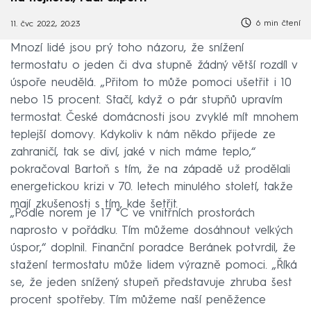
6 min čtení
11. čvc 2022, 20:23
Mnozí lidé jsou prý toho názoru, že snížení
termostatu o jeden či dva stupně žádný větší rozdíl v
úspoře neudělá. „Přitom to může pomoci ušetřit i 10
nebo 15 procent. Stačí, když o pár stupňů upravím
termostat. České domácnosti jsou zvyklé mít mnohem
teplejší domovy. Kdykoliv k nám někdo přijede ze
zahraničí, tak se diví, jaké v nich máme teplo,“
pokračoval Bartoň s tím, že na západě už prodělali
energetickou krizi v 70. letech minulého století, takže
mají zkušenosti s tím, kde šetřit.
„Podle norem je 17 °C ve vnitřních prostorách
naprosto v pořádku. Tím můžeme dosáhnout velkých
úspor,“ doplnil. Finanční poradce Beránek potvrdil, že
stažení termostatu může lidem výrazně pomoci. „Říká
se, že jeden snížený stupeň představuje zhruba šest
procent spotřeby. Tím můžeme naší peněžence