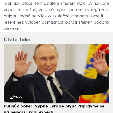
radí, aby otočili termostatem směrem dolů. „A nakupte
župan. Je možné, že s nástupem podzimu v regálech
dojdou. Jedná se však o skutečně mnohem levnější
řešení než vytápět domácnost pořád stejně,“ podotkl
ekonom.
Čtěte také
Video
Putinův poker: Vypne Evropě plyn? Připravme se
na nejhorší, radí experti