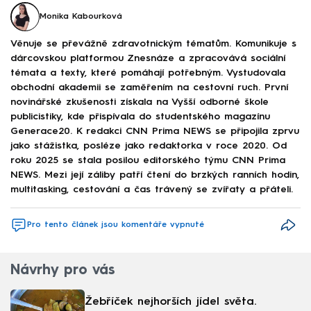
Monika Kabourková
Věnuje se převážně zdravotnickým tématům. Komunikuje s
dárcovskou platformou Znesnáze a zpracovává sociální
témata a texty, které pomáhají potřebným. Vystudovala
obchodní akademii se zaměřením na cestovní ruch. První
novinářské zkušenosti získala na Vyšší odborné škole
publicistiky, kde přispívala do studentského magazínu
Generace20. K redakci CNN Prima NEWS se připojila zprvu
jako stážistka, posléze jako redaktorka v roce 2020. Od
roku 2025 se stala posilou editorského týmu CNN Prima
NEWS. Mezi její záliby patří čtení do brzkých ranních hodin,
multitasking, cestování a čas trávený se zvířaty a přáteli.
Pro tento článek jsou komentáře vypnuté
Návrhy pro vás
Žebříček nejhorších jídel světa.