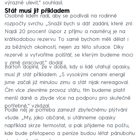
výrazně ulevit,“ souhlasil.
Stát musí jít příkladem
Osobně lidem radí, aby se podívali na rodinné
rozpočty svrchu. „Snažil bych si dát zadání, které zní:
Najdi 20 procent úspor z příjmu a nasměruj je na
krátkodobou rezervu. To samé bychom měli dělat i
za běžných okolností, nejen za této situace. Díky
rezervě si vytvoříme polštář, se kterým budeme moci
v zimě pracovat,“ dodal.
Bartoň doplnil, že v době, kdy si lidé utahují opasky,
musí jít stát příkladem. „S vysokými cenami energií
jsme začali již minulou zimu a stát nijak nereagoval.
Čím více zlevníme provoz státu, tím budeme platit
menší daně a zbyde více na podporu pro skutečně
potřebné,“ vzkázal.
Podle něj je potřeba zamezit zbytečnému plýtvání
všude. „My, jako občané, si utáhneme opasky
například skrze termostat, a pak přijdeme na poštu,
kde bude přetopeno a peníze budou létat pánubohu