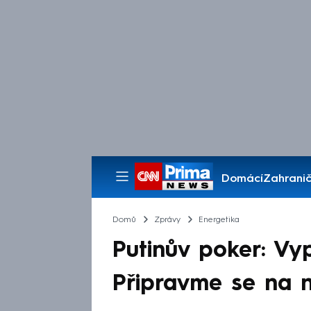
Domácí
Zahranič
Pořady
Domů
Zprávy
Energetika
Putinův poker: Vy
Připravme se na ne