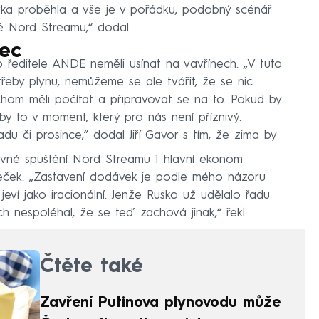
ka proběhla a vše je v pořádku, podobný scénář
ě Nord Streamu,“ dodal.
nec
ředitele ANDE neměli usínat na vavřínech. „V tuto
třeby plynu, nemůžeme se ale tvářit, že se nic
om měli počítat a připravovat se na to. Pokud by
by to v moment, který pro nás není příznivý.
du či prosince,” dodal Jiří Gavor s tím, že zima by
ovné spuštění Nord Streamu 1 hlavní ekonom
řeček. „Zastavení dodávek je podle mého názoru
jeví jako iracionální. Jenže Rusko už udělalo řadu
ch nespoléhal, že se teď zachová jinak,“ řekl
Čtěte také
Zavření Putinova plynovodu může