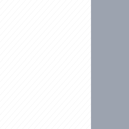
ideo
kat migranty do Česka? Sami by odešli, tvrdí exp
ické sebevraždě