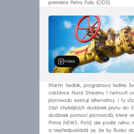
premiéra Petra Fialy (ODS).
Video
Martin Sedlák, programový ředitel S
odstávce Nord Streamu 1 netroufl o
plynovodu existují alternativy. I ty 
část chybějících dodávek plynu do E
dodávek pomocí plynovodů, které ve
Prima NEWS. Potíž ale podle něho mů
a nepředpokládá se, že by Rusko dod