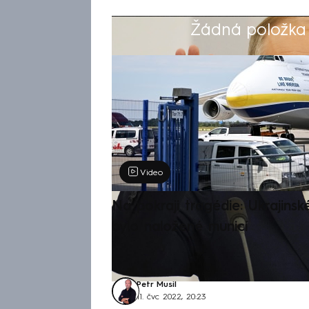
Žádná položka z
Výběr redakce
Video
Na pokraji tragédie: Ukrajinsk
bylo naložené municí
Petr Musil
11. čvc 2022, 20:23