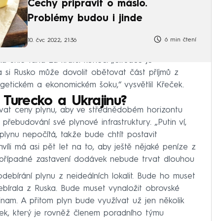
Čechy připravit o máslo.
Problémy budou i jinde
6 min čtení
10. čvc 2022, 21:36
á unie tahá za kratší konec. „Situace je
a si Rusko může dovolit obětovat část příjmů z
rgetickém a ekonomickém šoku,“ vysvětlil Křeček.
 Turecko a Ukrajinu?
ovat ceny plynu, aby ve střednědobém horizontu
 přebudování své plynové infrastruktury. „Putin ví,
lynu nepočítá, takže bude chtít postavit
íli má asi pět let na to, aby ještě nějaké peníze z
že případné zastavení dodávek nebude trvat dlouhou
ebírání plynu z neideálních lokalit. Bude ho muset
ebírala z Ruska. Bude muset vynaložit obrovské
 jinam. A přitom plyn bude využívat už jen několik
ček, který je rovněž členem poradního týmu