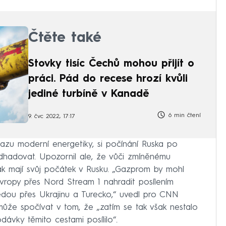
Čtěte také
Stovky tisíc Čechů mohou přijít o
práci. Pád do recese hrozí kvůli
jediné turbíně v Kanadě
6 min čtení
9. čvc 2022, 17:17
vazu moderní energetiky, si počínání Ruska po
dhadovat. Upozornil ale, že vůči zmíněnému
však mají svůj počátek v Rusku. „Gazprom by mohl
vropy přes Nord Stream 1 nahradit posílením
dou přes Ukrajinu a Turecko,“ uvedl pro CNN
že spočívat v tom, že „zatím se tak však nestalo
ávky těmito cestami posílilo“.