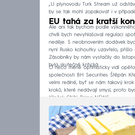
„U plynovodu Turk Stream už odstáv
by se tak mohl zopakovat i v případ
EU tahá za kratší ko
Ale ani tak bychom podle výkonného 
chvíli bych nevyhlašoval regulaci spo
neděje. S neobnovením dodávek bych
nyní Rusko kohoutky uzavřelo, přišlo 
Zásobníky by nám vystačily do listopa
byla skutečně kritická.
O něco méně optimisticky vidí opět
společnosti BH Securities Štěpán K
velmi reálné, byť se nám takový krok 
kroků, které nedávají smysl, proto by
Křeček CNN Prima NEWS.