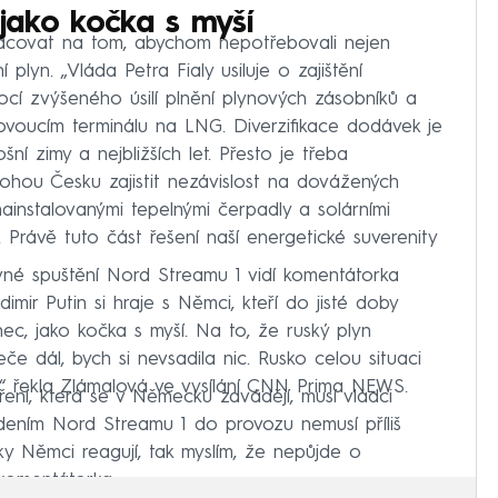
 jako kočka s myší
acovat na tom, abychom nepotřebovali nejen
 plyn. „Vláda Petra Fialy usiluje o zajištění
í zvýšeného úsilí plnění plynových zásobníků a
lovoucím terminálu na LNG. Diverzifikace dodávek je
ní zimy a nejbližších let. Přesto je třeba
hou Česku zajistit nezávislost na dovážených
nainstalovanými tepelnými čerpadly a solárními
í. Právě tuto část řešení naší energetické suverenity
é spuštění Nord Streamu 1 vidí komentátorka
mir Putin si hraje s Němci, kteří do jisté doby
nec, jako kočka s myší. Na to, že ruský plyn
 dál, bych si nevsadila nic. Rusko celou situaci
,“ řekla Zlámalová ve vysílání CNN Prima NEWS.
ení, která se v Německu zavádějí, musí vládci
ením Nord Streamu 1 do provozu nemusí příliš
icky Němci reagují, tak myslím, že nepůjde o
 komentátorka.