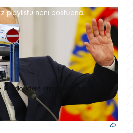
 playlistu není dostupná.
V
é letadlo, které ohrožoval v Lipsku dron,
Přilá
polit