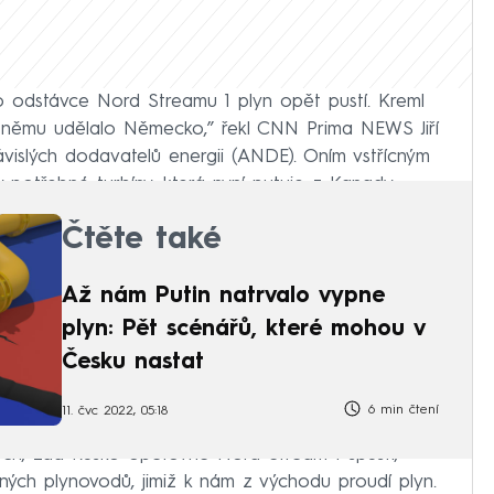
o odstávce Nord Streamu 1 plyn opět pustí. Kreml
či němu udělalo Německo,” řekl CNN Prima NEWS Jiří
ávislých dodavatelů energii (ANDE). Oním vstřícným
 potřebné turbíny, která nyní putuje z Kanady.
Čtěte také
Až nám Putin natrvalo vypne
plyn: Pět scénářů, které mohou v
Česku nastat
6 min čtení
11. čvc 2022, 05:18
h, zda Rusko opětovně Nord Stream 1 spustí,
iných plynovodů, jimiž k nám z východu proudí plyn.