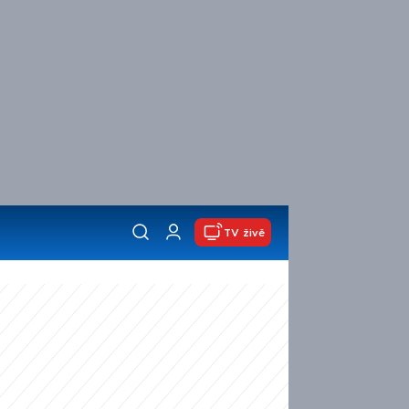
TV živě