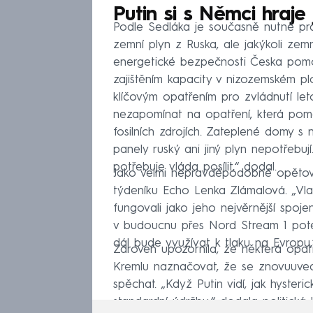
Putin si s Němci hraje
Podle Sedláka je současně nutné pr
zemní plyn z Ruska, ale jakýkoli zemní
energetické bezpečnosti Česka pomoc
zajištěním kapacity v nizozemském p
klíčovým opatřením pro zvládnutí letoš
nezapomínat na opatření, která pomo
fosilních zdrojích. Zateplené domy s 
panely ruský ani jiný plyn nepotřebuj
potřebuje vláda posílit,“ dodal.
Jako velmi nepravděpodobné opětovn
týdeníku Echo Lenka Zlámalová. „Vladi
fungovali jako jeho nejvěrnější spoje
v budoucnu přes Nord Stream 1 poteče
dál bude využívat k tlaku na Evropu
Zároveň upozornila, že některá opatř
Kremlu naznačovat, že se znovuuved
spěchat. „Když Putin vidí, jak hyster
standardní údržbu,“ dodala politická