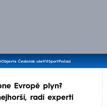
í
Objevte Česko
Jak ušetřit
Sport
Počasí
pne Evropě plyn?
jhorší, radí experti