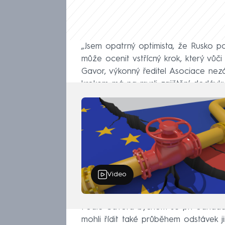
„Jsem opatrný optimista, že Rusko p
může ocenit vstřícný krok, který vů
Gavor, výkonný ředitel Asociace nez
krokem má na mysli zajištění dodávky
Video
Podle Gavora bychom se při odhadec
mohli řídit také průběhem odstávek j