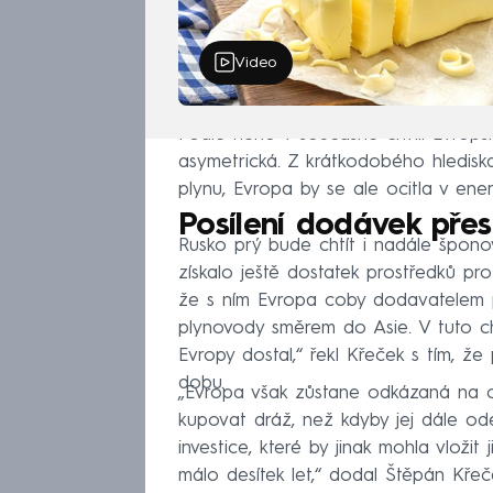
Video
Podle něho v současné chvíli Evropsk
asymetrická. Z krátkodobého hledisk
plynu, Evropa by se ale ocitla v ene
Posílení dodávek přes
Rusko prý bude chtít i nadále špon
získalo ještě dostatek prostředků pro
že s ním Evropa coby dodavatelem p
plynovody směrem do Asie. V tuto chv
Evropy dostal,“ řekl Křeček s tím, 
dobu.
„Evropa však zůstane odkázaná na od
kupovat dráž, než kdyby jej dále od
investice, které by jinak mohla vložit
málo desítek let,“ dodal Štěpán Kře