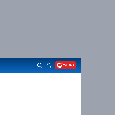
TV živě