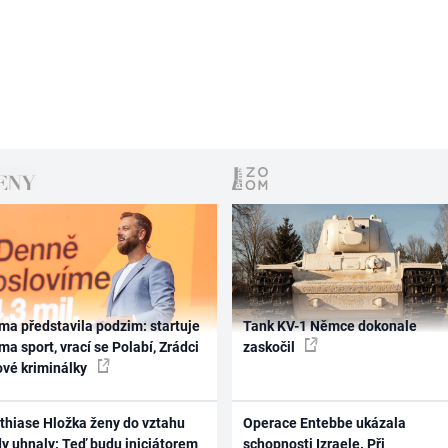
ma představila podzim: startuje
Tank KV-1 Němce dokonale
ma sport, vrací se Polabí, Zrádci
zaskočil
ové kriminálky
thiase Hložka ženy do vztahu
Operace Entebbe ukázala
dy uhnaly: Teď budu iniciátorem
schopnosti Izraele. Při