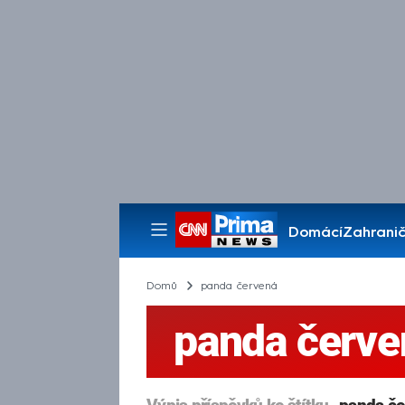
Domácí
Zahranič
Pořady
Domů
panda červená
panda červe