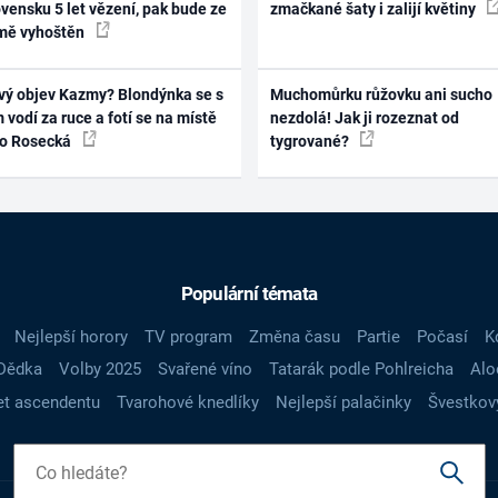
vensku 5 let vězení, pak bude ze
zmačkané šaty i zalijí květiny
mě vyhoštěn
vý objev Kazmy? Blondýnka se s
Muchomůrku růžovku ani sucho
 vodí za ruce a fotí se na místě
nezdolá! Jak ji rozeznat od
ko Rosecká
tygrované?
Populární témata
Nejlepší horory
TV program
Změna času
Partie
Počasí
K
Dědka
Volby 2025
Svařené víno
Tatarák podle Pohlreicha
Alo
t ascendentu
Tvarohové knedlíky
Nejlepší palačinky
Švestkov