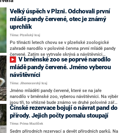
rvená“
Velký úspěch v Plzni. Odchovali první
mládě pandy červené, otec je známý
uprchlík
Téma: Plzeňský kraj
Po třinácti letech chovu se v plzeňské zoologické
zahradě narodilo v polovině června první mládě pandy
červené. Zatím se vytrvale skrývá a návštěvníci
V brněnské zoo se poprvé narodilo
zahrady ho budou moci ve výběhu pozorovat až na
podzim. Zoologové a chovatelé proto žádají u výběhu
mládě pandy červené. Jméno vyberou
pand o trpělivost a klid, řekl mluvčí zoo Martin
návštěvníci
Vobruba.
Téma: Jihomoravský kraj
Jméno mláděti pandy červené, které se na jaře
narodilo v brněnské zoo, vyberou návštěvníci. Na výběr
jsou tři, to vítězné bude známo ve druhé polovině září.
Čínské rezervace bojují o návrat pand do
V tiskové zprávě to dnes uvedl mluvčí zahrady Michal
Vaňáč. Mládě přišlo na svět už na konci května, matka
přírody. Jejich počty pomalu stoupají
ho ukázala chovatelům a návštěvníkům až v polovině
Téma: Prima Mazlíček
srpna. Zoo Brno chová pandy červené od roku 2013,
Sedm přírodních rezervací a devět přírodních parků. Na
až dosud ale bez mláďat.