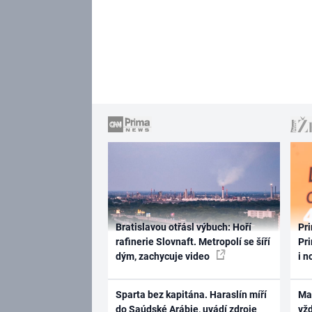
Bratislavou otřásl výbuch: Hoří
Pri
rafinerie Slovnaft. Metropolí se šíří
Pri
dým, zachycuje video
i n
Sparta bez kapitána. Haraslín míří
Ma
do Saúdské Arábie, uvádí zdroje
vž