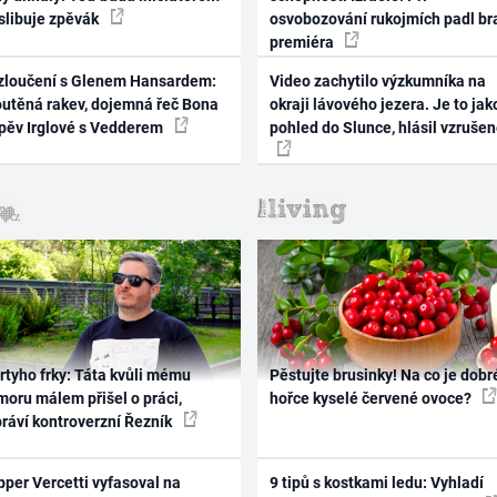
 slibuje zpěvák
osvobozování rukojmích padl br
premiéra
zloučení s Glenem Hansardem:
Video zachytilo výzkumníka na
outěná rakev, dojemná řeč Bona
okraji lávového jezera. Je to jak
zpěv Irglové s Vedderem
pohled do Slunce, hlásil vzruše
rtyho frky: Táta kvůli mému
Pěstujte brusinky! Na co je dobr
oru málem přišel o práci,
hořce kyselé červené ovoce?
práví kontroverzní Řezník
per Vercetti vyfasoval na
9 tipů s kostkami ledu: Vyhladí