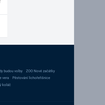
dy budou volby
ZOO Nové začátky
e vera
Pěstování lichořeřišnice
ý koláč