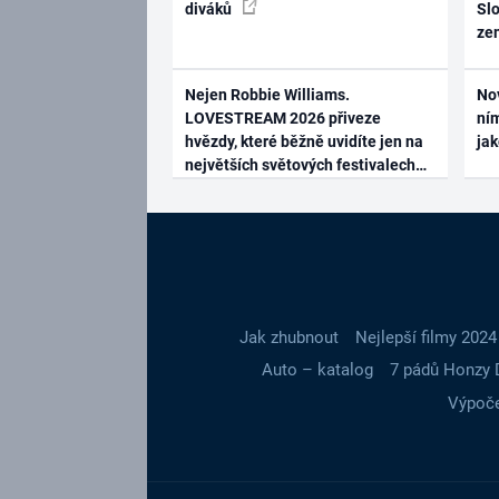
diváků
Slo
ze
Nejen Robbie Williams.
No
LOVESTREAM 2026 přiveze
ním
hvězdy, které běžně uvidíte jen na
ja
největších světových festivalech
Jak zhubnout
Nejlepší filmy 2024
Auto – katalog
7 pádů Honzy 
Výpoče