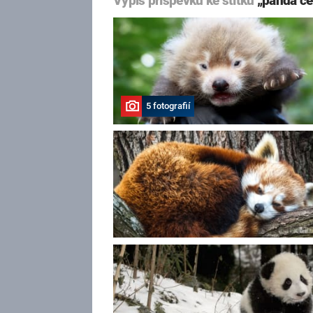
Výpis příspěvků ke štítku
„panda če
5 fotografií