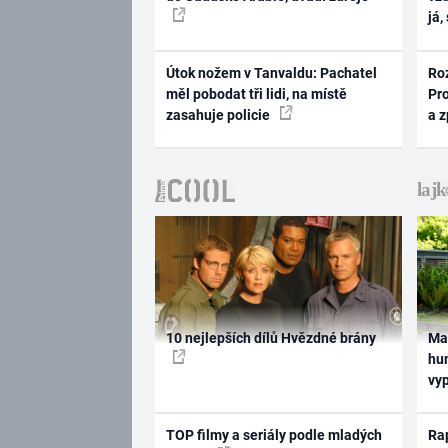
já,
Útok nožem v Tanvaldu: Pachatel
Ro
měl pobodat tři lidi, na místě
Pr
zasahuje policie
a 
10 nejlepších dílů Hvězdné brány
Ma
hum
vy
TOP filmy a seriály podle mladých
Rap