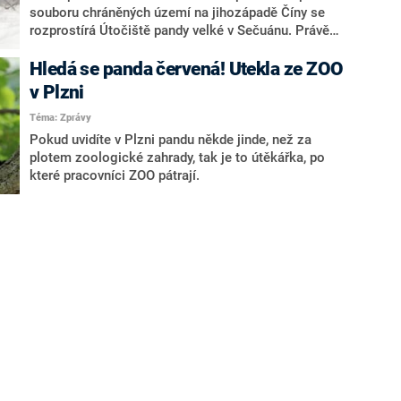
souboru chráněných území na jihozápadě Číny se
rozprostírá Útočiště pandy velké v Sečuánu. Právě
tady žije více než třetina populace ohrožené pandy
velké. Ve zdejších deštných pralesích však nacházejí
Hledá se panda červená! Utekla ze ZOO
ochranu i další ohrožené druhy zvířat.
v Plzni
Téma: Zprávy
Pokud uvidíte v Plzni pandu někde jinde, než za
plotem zoologické zahrady, tak je to útěkářka, po
které pracovníci ZOO pátrají.