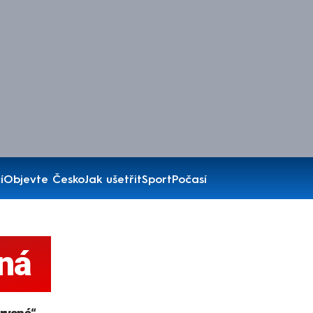
í
Objevte Česko
Jak ušetřit
Sport
Počasí
ná