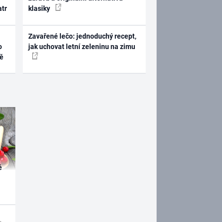
atr
klasiky
Zavařené lečo: jednoduchý recept,
o
jak uchovat letní zeleninu na zimu
ně
é