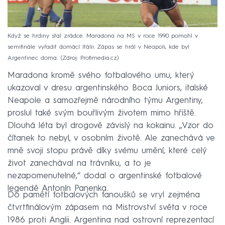
Když se hrdiny stal zrádce. Maradona na MS v roce 1990 pomohl v
semifinále vyřadit domácí Itálii. Zápas se hrál v Neapoli, kde byl
Argentinec doma.
Zdroj: Profimedia.cz
Maradona kromě svého fotbalového umu, který
ukazoval v dresu argentinského Boca Juniors, italské
Neapole a samozřejmě národního týmu Argentiny,
proslul také svým bouřlivým životem mimo hřiště.
Dlouhá léta byl drogově závislý na kokainu. „Vzor do
čítanek to nebyl, v osobním životě. Ale zanechává ve
mně svoji stopu právě díky svému umění, které celý
život zanechával na trávníku, a to je
nezapomenutelné,“ dodal o argentinské fotbalové
legendě Antonín Panenka.
Do pamětí fotbalových fanoušků se vryl zejména
čtvrtfinálovým zápasem na Mistrovství světa v roce
1986 proti Anglii. Argentina nad ostrovní reprezentací