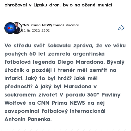
ohrožoval v Lipsku dron, bylo naložené municí
e
CNN Prima NEWS
,
Tomáš Kačmár
25. lis 2020, 23:02
Ve středu svět šokovala zpráva, že ve věku
pouhých 60 let zemřela argentinská
fotbalová legenda Diego Maradona. Bývalý
útočník a později i trenér měl zemřít na
infarkt. Jaký to byl hráč? Jaké měl
přednosti? A jaký byl Maradona v
soukromém životě? V pořadu 360° Pavlíny
Wolfové na CNN Prima NEWS na něj
zavzpomínal fotbalový internacionál
Antonín Panenka.