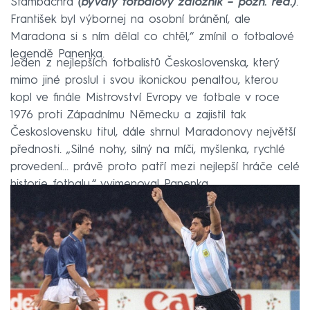
Štambachra
(bývalý fotbalový záložník – pozn. red.)
.
František byl výbornej na osobní bránění, ale
Maradona si s ním dělal co chtěl,“ zmínil o fotbalové
legendě Panenka.
Jeden z nejlepších fotbalistů Československa, který
mimo jiné proslul i svou ikonickou penaltou, kterou
kopl ve finále Mistrovství Evropy ve fotbale v roce
1976 proti Západnímu Německu a zajistil tak
Československu titul, dále shrnul Maradonovy největší
přednosti. „Silné nohy, silný na míči, myšlenka, rychlé
provedení... právě proto patří mezi nejlepší hráče celé
historie fotbalu,“ vyjmenoval Panenka.