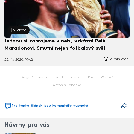
Video
Jednou si zahrajeme v nebi, vzkázal Pelé
Maradonovi. Smutní nejen fotbalový svět
6 min čtení
25. lis 2020, 19:42
Diego Maradona
smrt
infarkt
Pavlína Wolfová
Antonín Panenka
Pro tento článek jsou komentáře vypnuté
Návrhy pro vás