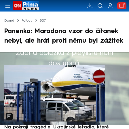
Domů
Pořady
360°
Panenka: Maradona vzor do čítanek
nebyl, ale hrát proti němu byl zážitek
Žádná položka z playlistu není
Výběr redakce
dostupná.
Na pokraji tragédie: Ukrajinské letadlo, které
P