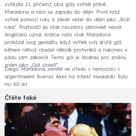
zvítězila 2:1, přičemž oba góly vstřelil právě
Maradona a oba se zapsaly do dějin. První totiž
vstřelil pomocí ruky a zásah vešel do dějin jako „Boží
ruka“. Rozhodčí jej však navzdory obrovské nevoli
Angličanů uznal. Krátce nato však Maradona
prokázal svoji genialitu, když vstřelil svůj druhý gól,
během něhož obešel několik protivníků a nakonec v
pádu sám zakončil. Tento gól je dodnes pro změnu
znám jako „Gól století“.
Diego Maradona zemřel ve středu v nemocnici v
argentinském Buenos Aires na infarkt myokardu. Bylo
mu 60 let.
Čtěte také