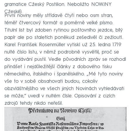
gramatice Cžeský Postilion. Neboližto NOWJNY
Cžeské).
První noviny měly střídavě čtyři nebo osm stran,
téměř čtvercový formát a poměrně velké písmo.
Titulní list byl zdoben rytinou poštovního jezdce, bílý
papír ale po staletích poněkud zešedivěl či zežloutl.
Karel František Rosenmüller vytiskl už 25. ledna 1719
nulté číslo listu, v němž podrobně vysvětlil, proč se
do vydávání pustil. Vedle původních zpráv se rozhodl
přinášet i nejdůležitější články z dobového tisku
německého, italského i španělského. „Mé tyto noviny
vše to v sobě obsahovati budou, cokoliv
obzvláštnějšího ve všech jiných Novinách vyhledávati
se může,“ uvedl v nultém čísle. Opisování z cizích
zdrojů tehdy nikdo neřešil.