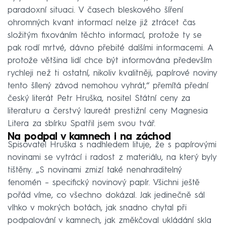
paradoxní situaci. V časech bleskového šíření
ohromných kvant informací nelze již ztrácet čas
složitým fixováním těchto informací, protože ty se
pak rodí mrtvé, dávno přebité dalšími informacemi. A
protože většina lidí chce být informována především
rychleji než ti ostatní, nikoliv kvalitněji, papírové noviny
tento šílený závod nemohou vyhrát,“ přemítá přední
český literát Petr Hruška, nositel Státní ceny za
literaturu a čerstvý laureát prestižní ceny Magnesia
Litera za sbírku Spatřil jsem svou tvář.
Na podpal v kamnech i na záchod
Spisovatel Hruška s nadhledem lituje, že s papírovými
novinami se vytrácí i radost z materiálu, na který byly
tištěny. „S novinami zmizí také nenahraditelný
fenomén – specifický novinový papír. Všichni ještě
pořád víme, co všechno dokázal. Jak jedinečně sál
vlhko v mokrých botách, jak snadno chytal při
podpalování v kamnech, jak změkčoval ukládání skla