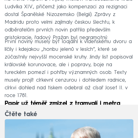
Ludvíka XIV., přičemž jako kompenzaci za rezignaci
dostal Španělské Nizozemsko (Belgii). Zprávy z
Madridu proto velmi zajímaly českou šlechtu, k
odběratelům prvních novin patřila především
aristokracie, řadový Pražan byl negramotný.
První noviny musely být loajální k vídeňskému dvoru a
líčily i kdejakou „honbu jelenů v lesích“, které se
zúčastnily nejvyšší mocenské kruhy. Jindy list popisoval
královské korunovace, ale i popravy, boje na
tureckém pomezí i pohřby významných osob. Texty
musely projít církevní cenzurou i dohledem radnice,
církvi dohled nad tiskem odebral až císař Josef II. v
roce 1781.
Papír už téměř zmizel z tramvají i metra
Čtěte také