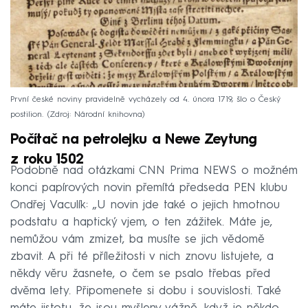
První české noviny pravidelně vycházely od 4. února 1719, šlo o Český
postilion.
Zdroj: Národní knihovna
Počítač na petrolejku a Newe Zeytung
z roku 1502
Podobně nad otázkami CNN Prima NEWS o možném
konci papírových novin přemítá předseda PEN klubu
Ondřej Vaculík: „U novin jde také o jejich hmotnou
podstatu a haptický vjem, o ten zážitek. Máte je,
nemůžou vám zmizet, ba musíte se jich vědomě
zbavit. A při té příležitosti v nich znovu listujete, a
někdy věru žasnete, o čem se psalo třebas před
dvěma lety. Připomenete si dobu i souvislosti. Také