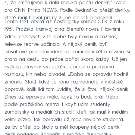
si, že směřujeme k další redukci počtu deníků,“ uvedl
pro CNN Prima NEWS. Podle Bednaříka přežijí deníky,
které mají hlavní příjmy z jiné oblasti podnikání.
Tento text otvírá až nostalgický snímek ČTK z roku
1961. Pražská tramvaj plná čtenářů novin. Hlavními
zdroji čerstvých v té době byly noviny a rozhlas,
televize teprve začínala. A nějaký deník, byť
obsahově poplatný ideologii komunistického režimu, si
proto na cestu do práce pořídil skoro každý. Už jen
kvůli sportovním výsledkům, počasí a programu
rozhlasu, kin nebo divadel. „Doba se opravdu hodně
změnila. Stačí, když se ráno rozhlédnete v městské
dopravě, kolik lidí tam uvidíte, že si čtou nějaký deník.
Dnes už opravdu málo, když to budu brát třeba
podle pražského metra. I když učím studenty
žurnalistiky a mediálních studií, kteří tak mají k médiím
velmi blízko, tak opravdu už moc nevidíte studenta,
že by přišel do školy a měl koupený nějaký deník,“
zjistil pedagog Bednařík z pražské žurnalistiky.