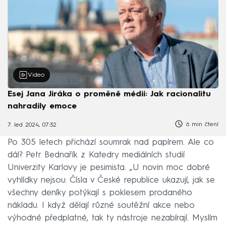
Video
Esej Jana Jiráka o proměně médií: Jak racionalitu
nahradily emoce
6 min čtení
7. led 2024, 07:32
Po 305 letech přichází soumrak nad papírem. Ale co
dál? Petr Bednařík z Katedry mediálních studií
Univerzity Karlovy je pesimista. „U novin moc dobré
vyhlídky nejsou. Čísla v České republice ukazují, jak se
všechny deníky potýkají s poklesem prodaného
nákladu. I když dělají různé soutěžní akce nebo
výhodné předplatné, tak ty nástroje nezabírají. Myslím