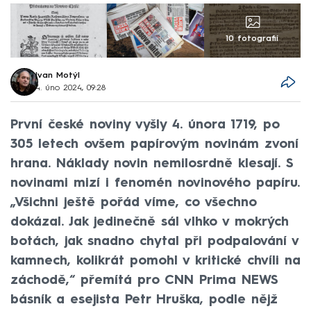
10 fotografií
Ivan Motýl
4. úno 2024, 09:28
První české noviny vyšly 4. února 1719, po
305 letech ovšem papírovým novinám zvoní
hrana. Náklady novin nemilosrdně klesají. S
novinami mizí i fenomén novinového papíru.
„Všichni ještě pořád víme, co všechno
dokázal. Jak jedinečně sál vlhko v mokrých
botách, jak snadno chytal při podpalování v
kamnech, kolikrát pomohl v kritické chvíli na
záchodě,“ přemítá pro CNN Prima NEWS
básník a esejista Petr Hruška, podle nějž