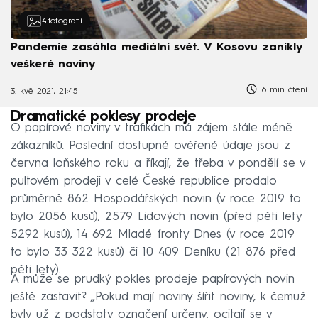
4
fotografií
Pandemie zasáhla mediální svět. V Kosovu zanikly
veškeré noviny
6 min čtení
3. kvě 2021, 21:45
Dramatické poklesy prodeje
O papírové noviny v trafikách má zájem stále méně
zákazníků. Poslední dostupné ověřené údaje jsou z
června loňského roku a říkají, že třeba v pondělí se v
pultovém prodeji v celé České republice prodalo
průměrně 862 Hospodářských novin (v roce 2019 to
bylo 2056 kusů), 2579 Lidových novin (před pěti lety
5292 kusů), 14 692 Mladé fronty Dnes (v roce 2019
to bylo 33 322 kusů) či 10 409 Deníku (21 876 před
pěti lety).
A může se prudký pokles prodeje papírových novin
ještě zastavit? „Pokud mají noviny šířit noviny, k čemuž
byly už z podstaty označení určeny, ocitají se v