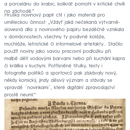
a porcelánu do krabic, kolikrát pomohl v kritické chvíli
na záchodě.“
Hruška novinový papír ctil i jako materiál pro
uměleckou činnost: „Vždyť jaká nečekaná výtvarně-
slovesná díla z novinového papíru bezděčně vznikala
v domácnostech, všechny ty podivné koláže,
muchláže, letristické či informelové artefakty... Stačilo
použít noviny jako savou pracovní podložku při
malbě dětí vodovými barvami nebo při kuchání kapra
či králíka v kuchyni. Potřísněné titulky, texty i
fotografie politiků a sportovců pak získávaly nový,
někdy komický, jindy děsivý význam a stávaly se
vpravdě ´novinkami´, které digitální zpravodajství
prostě neumí.“