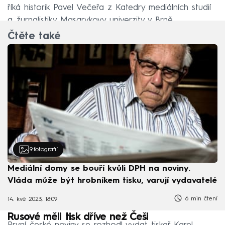
říká historik Pavel Večeřa z Katedry mediálních studií
a žurnalistiky Masarykovy univerzity v Brně.
Čtěte také
9
fotografií
Mediální domy se bouří kvůli DPH na noviny.
Vláda může být hrobníkem tisku, varují vydavatelé
6 min čtení
14. kvě 2023, 18:09
Rusové měli tisk dříve než Češi