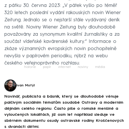
z pátku 30. června 2023: „V pátek vyšlo po téměř
320 letech poslední vydání rakouských novin Wiener
Zeitung. Jednalo se o nejstarší stále vydávaný deník
na světě. Noviny Wiener Zeitung byly dlouhodobě
považovány za synonymum kvalitní žurnalistiky a za
součást vídeňské kavárenské kultury.“ Informace o
zkáze významných evropských novin pochopitelně
nevyšla v papírovém periodiku, nýbrž na webu
českého veřejnoprávního rozhlasu.
historie
papír
internet
noviny
média
Ivan Motýl
Novinář, publicista a básník, který se dlouhodobě věnuje
palčivým sociálním tématům soudobé Ostravy a moderním
dějinám celého regionu. Často píše o romské menšině a
vyloučených lokalitách, již osm let například sleduje ve
sběrném dokumentu osudy ostravské rodiny Kroščenových
s dvanácti dětmi.