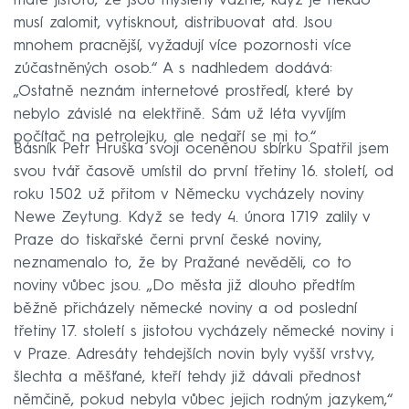
máte jistotu, že jsou myšleny vážně, když je někdo
musí zalomit, vytisknout, distribuovat atd. Jsou
mnohem pracnější, vyžadují více pozornosti více
zúčastněných osob.“ A s nadhledem dodává:
„Ostatně neznám internetové prostředí, které by
nebylo závislé na elektřině. Sám už léta vyvíjím
počítač na petrolejku, ale nedaří se mi to.“
Básník Petr Hruška svoji oceněnou sbírku Spatřil jsem
svou tvář časově umístil do první třetiny 16. století, od
roku 1502 už přitom v Německu vycházely noviny
Newe Zeytung. Když se tedy 4. února 1719 zalily v
Praze do tiskařské černi první české noviny,
neznamenalo to, že by Pražané nevěděli, co to
noviny vůbec jsou. „Do města již dlouho předtím
běžně přicházely německé noviny a od poslední
třetiny 17. století s jistotou vycházely německé noviny i
v Praze. Adresáty tehdejších novin byly vyšší vrstvy,
šlechta a měšťané, kteří tehdy již dávali přednost
němčině, pokud nebyla vůbec jejich rodným jazykem,“