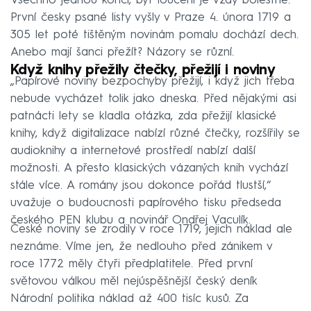
Všechno jednou končí, byť loučení je vždy bolestné.
První česky psané listy vyšly v Praze 4. února 1719 a
305 let poté tištěným novinám pomalu dochází dech.
Anebo mají šanci přežít? Názory se různí.
Když knihy přežily čtečky, přežijí i noviny
„Papírové noviny bezpochyby přežijí, i když jich třeba
nebude vycházet tolik jako dneska. Před nějakými asi
patnácti lety se kladla otázka, zda přežijí klasické
knihy, když digitalizace nabízí různé čtečky, rozšířily se
audioknihy a internetové prostředí nabízí další
možnosti. A přesto klasických vázaných knih vychází
stále více. A romány jsou dokonce pořád tlustší,“
uvažuje o budoucnosti papírového tisku předseda
českého PEN klubu a novinář Ondřej Vaculík.
České noviny se zrodily v roce 1719, jejich náklad ale
neznáme. Víme jen, že nedlouho před zánikem v
roce 1772 měly čtyři předplatitele. Před první
světovou válkou měl nejúspěšnější český deník
Národní politika náklad až 400 tisíc kusů. Za