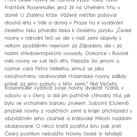
První české noviny se rozhodl vydat tiskař Karel
František Rosenmüller, jenž žil na Uhelném trhu v
domě U Zlatého kříže. Vážený měšťan pobýval
dlouhá léta v Itálii a doma v Praze ho k vydávání
českého tisku přivedla láska k českému jazyku. „České
noviny v národní řeči se ale v naší zemi objevily s
velkým zpožděním nejenom za Západem, ale i za
našimi středoevropskými sousedy. Dokonce i Rusové
měli noviny ve své řeči dřív, třebaže šlo jenom o
rozmar cara Petra Velikého, jemuž se jako
celoživotnímu obdivovateli Holandska noviny zalíbily
právě za jeho pobytu v této zemi,“ říká Večeřa.
Rosenmüller vydával svoje noviny dvakrát týdně, v
sobotu a v úterý, a dal jim patřičně ctihodný titul, jak
bylo ve vrcholném baroku zvykem: Sobotní (Outerní)
pražské noviny z rozličných zemí a krajin přicházející s
obzvláštním Jeho císařské a královské Milosti nadáním
obdarované. O něco kratší podtitul listu pak zněl:
Český postilion neboližto Noviny české (v tehdejší