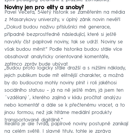
Noviny jen pro elity a snoby?
Pavel Večeřa, 54letý historik se zaměřením na média
z Masarykovy univerzity, v úplný zánik novin nevěří:
„Dokud budou naživu příslušníci mé generace,
případně bezprostředně následující, které si ještě
navykly číst papírové noviny, tak se udrží. Noviny se
však budou měnit.“ Podle historika budou stále více
obsahovat analyticky orientované komentáře,
zatímco zpráv bude ubývat.
„Budou proto logicky stále dražší a s nižšími náklady,
jejich publikum bude mít elitnější charakter, a možná
by do budoucna mohly noviny plnit i roli jakéhosi
sociálního statusu – já na ně ještě mám, já jsem ten
´vzdělaný´, kterého zajímá v klidu pročítat analýzu
nebo komentář a dále se k přečtenému vracet, a to
jinou formou, než jak hltáme mediální produkty
transportované digitálně.“
Realita je ale tvrdá, papírové noviny postupně zanikají
na celém světě. I slavné tituly, tohle je zpráva