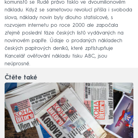
komunistů se Rudé právo tisklo ve dvoumilionovém
nákladu. Když se sametovou revolucí přišla i svoboda
slova, náklady novin byly dlouho statisícové, s
rozvojem internetu po roce 2000 ale započala
zřejmě poslední fáze českých listů vydávaných na
novinovém papíře. Údaje o prodaných nákladech
českých papírových deníků, které zpřístupňuje
Kancelář ověřování nákladu tisku ABC, jsou
neúprosné.
Čtěte také