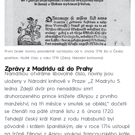
První české noviny pravidelně vycházely od 4. února 1719, šlo o Český
postilion. Nulté číslo z roku 1719.
Zdroj: Národní knihovna
Zprávy z Madridu až do Prahy
Namátkou otvíráme libovolné číslo, noviny jsou
uloženy v Národní knihově v Praze: „Z Madrytu 5.
ledna. Zdejší dvůr pro nenadálou smrt
druhorozeného prince knížete d’Anjou z prvního
manželství, na tři měsíce v smutek se oblékl,“ dočetli
se čtenáři na páté straně listu z 6. února 1720.
Tehdejší český král Karel z rodu Habsburků byl
původně i králem španělským, ale v roce 1714 ustoupil
na trůně Filipovi z Anjou, vnukovi francouzského krále