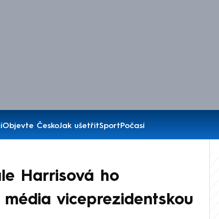
í
Objevte Česko
Jak ušetřit
Sport
Počasí
ale Harrisová ho
í média viceprezidentskou