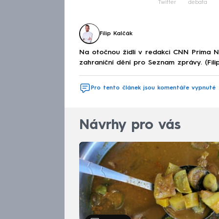
Twitter
debata
Filip Kalčák
Na otočnou židli v redakci CNN Prima 
zahraniční dění pro Seznam zprávy. (Fili
Pro tento článek jsou komentáře vypnuté
Návrhy pro vás