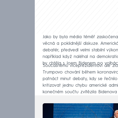
Jako by byla média téměř zaskočena
věcná a poklidnější diskuze. Ameri
debatér, předvedl velmi stabilní výko
například když naléhal na demokrat
by chtěla s Joem Bidenem po volbách 
Současnému viceprezidentovi ale zlom
Trumpovo chování během koronavirov
patnáct minut debaty, kdy se řečnil
kritizovat jednu chybu americké admin
konečném součtu zvítězila Bidenova 