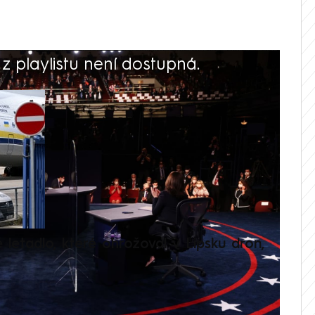
 playlistu není dostupná.
V
é letadlo, které ohrožoval v Lipsku dron,
Přilá
polit