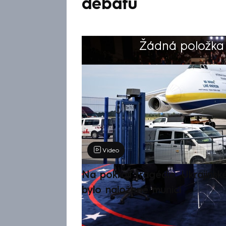
debatu
Žádná položka z
Výběr redakce
Video
Na pokraji tragédie: Ukrajinsk
bylo naložené municí