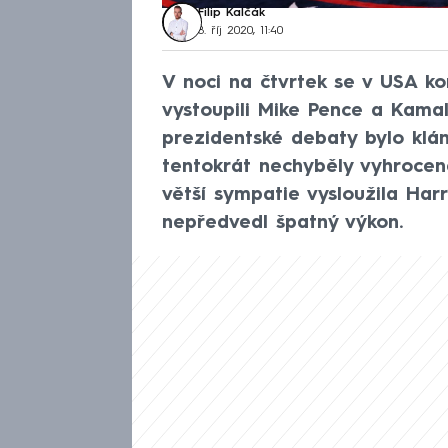
Filip Kalčák
8. říj 2020, 11:40
V noci na čtvrtek se v USA k
vystoupili Mike Pence a Kamal
prezidentské debaty bylo klán
tentokrát nechyběly vyhrocen
větší sympatie vysloužila Harr
nepředvedl špatný výkon.