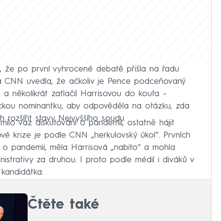
, že po první vyhrocené debatě přišla na řadu
cká CNN uvedla, že ačkoliv je Pence podceňovaný
n a několikrát zatlačil Harrisovou do kouta –
ickou nominantku, aby odpověděla na otázku, zda
rozšířit stavy Nejvyššího soudu.
ilo vaz diskutování o pandemii, ostatně hájit
é krize je podle CNN „herkulovský úkol“. Prvních
o o pandemii, měla Harrisová „nabito“ a mohla
istrativy za druhou. I proto podle médií i diváků v
kandidátka.
Čtěte také