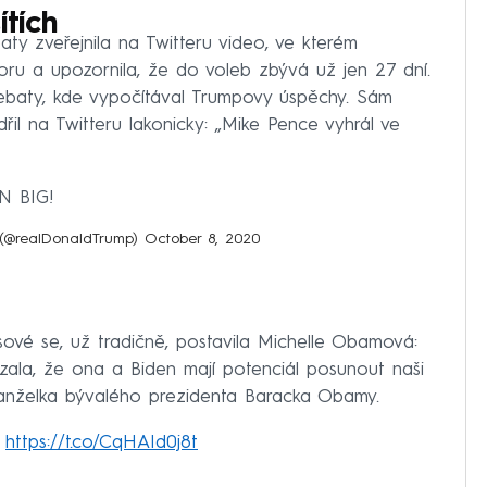
ítích
ty zveřejnila na Twitteru video, ve kterém
u a upozornila, že do voleb zbývá už jen 27 dní.
 debaty, kde vypočítával Trumpovy úspěchy. Sám
řil na Twitteru lakonicky: „Mike Pence vyhrál ve
N BIG!
 (@realDonaldTrump)
October 8, 2020
vé se, už tradičně, postavila Michelle Obamová:
ázala, že ona a Biden mají potenciál posunout naši
manželka bývalého prezidenta Baracka Obamy.
.
https://t.co/CqHAId0j8t