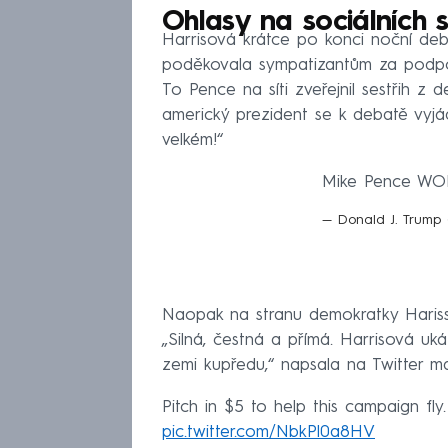
Ohlasy na sociálních s
Harrisová krátce po konci noční deba
poděkovala sympatizantům za podpor
To Pence na síti zveřejnil sestřih z
americký prezident se k debatě vyjád
velkém!“
Mike Pence WO
— Donald J. Trump
Naopak na stranu demokratky Harisso
„Silná, čestná a přímá. Harrisová uk
zemi kupředu,“ napsala na Twitter 
Pitch in $5 to help this campaign fly
pic.twitter.com/NbkPl0a8HV