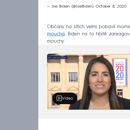
— Joe Biden (@JoeBiden)
October 8, 2020
Občany na sítích velmi pobavil mom
moucha
. Biden na to hbitě zareagova
mouchy.
Video