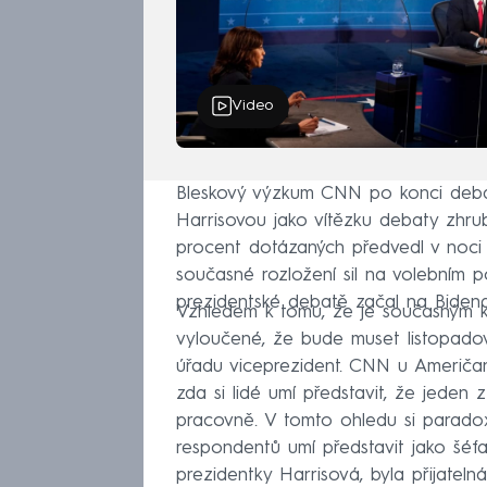
Video
Bleskový výzkum CNN po konci debat
Harrisovou jako vítězku debaty zhr
procent dotázaných předvedl v noci l
současné rozložení sil na volebním p
prezidentské debatě začal na Bidena
Vzhledem k tomu, že je současným k
vyloučené, že bude muset listopado
úřadu viceprezident. CNN u Američa
zda si lidé umí představit, že jeden
pracovně. V tomto ohledu si paradox
respondentů umí představit jako šéf
prezidentky Harrisová, byla přijatel