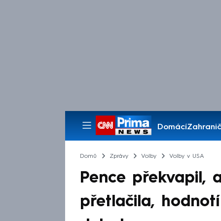
Domácí
Zahranič
Pořady
Domů
Zprávy
Volby
Volby v USA
Pence překvapil, 
přetlačila, hodnot