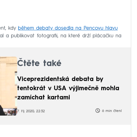
ent, kdy
během debaty dosedla na Pencovu hlavu
l a publikovat fotografii, na které drží plácačku na
Čtěte také
Viceprezidentská debata by
tentokrát v USA výjimečně mohla
zamíchat kartami
6 min čtení
7. říj 2020, 22:32