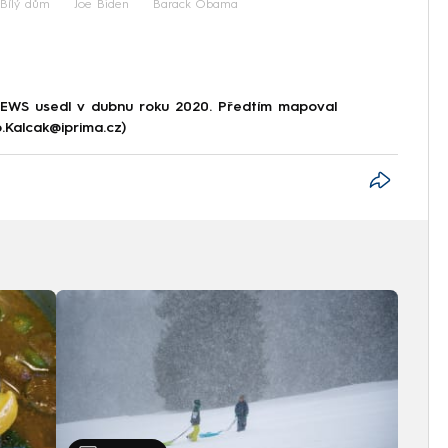
Bílý dům
Joe Biden
Barack Obama
NEWS usedl v dubnu roku 2020. Předtím mapoval
p.Kalcak@iprima.cz)