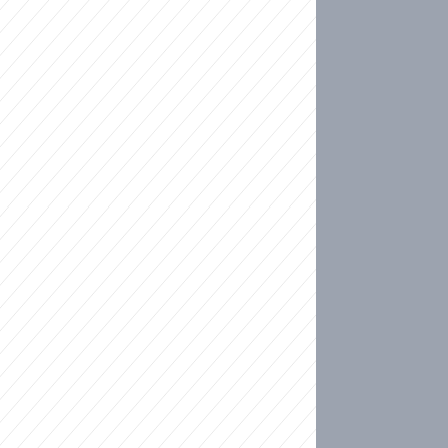
ideo
kat migranty do Česka? Sami by odešli, tvrdí exp
ické sebevraždě