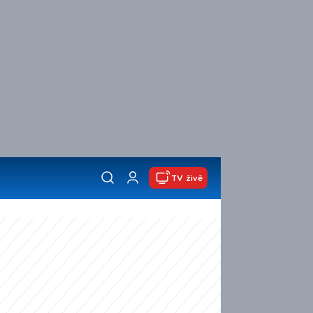
TV živě