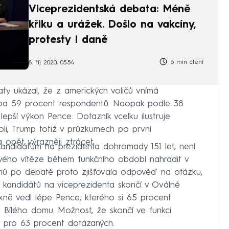
Viceprezidentská debata: Méně
křiku a urážek. Došlo na vakcíny,
protesty i daně
6 min čtení
8. říj 2020, 05:54
y ukázal, že z amerických voličů vnímá
uba 59 procent respondentů. Naopak podle 38
epší výkon Pence. Dotazník vcelku ilustruje
oli, Trump totiž v průzkumech po první
 opět výrazněji ztrácet.
andidátům na prezidenta dohromady 151 let, není
vého vítěze během funkčního období nahradit v
nů po debatě proto zjišťovala odpověď na otázku,
 z kandidátů na viceprezidenta skončí v Oválné
ně vedl lépe Pence, kterého si 65 procent
a Bílého domu. Možnost, že skončí ve funkci
ná pro 63 procent dotázaných.