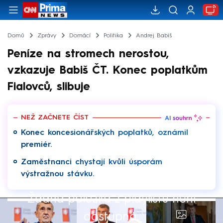
Domů
Zprávy
Domácí
Politika
Andrej Babiš
Peníze na stromech nerostou,
vzkazuje Babiš ČT. Konec poplatkům
Fialovců, slibuje
NEŽ ZAČNETE ČÍST
Konec koncesionářských poplatků, oznámil
premiér.
Zaměstnanci chystají kvůli úsporám
výstražnou stávku.
Žádná položka z playlistu není
dostupná.