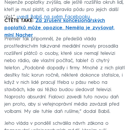
Nejenže poplatky zvýšila, ale ještě rozšířila okruh lidí,
kteří je musí platit, a připravila půdu pro jejich další
růst,“
uvedl Babiš na svém Facebooku
.
ČTĚTE TAKÉ:
Za zrušení koncesionářských
poplatků může opozice. Neměla je zvyšovat,
míní Nacher
Premiér tak připomněl, že předešlá vláda
prostřednictvím takzvané mediální novely prosadila
rozšíření plátců o osoby, které sice nemají televizi
nebo rádio, ale vlastní počítač, tablet či chytrý
telefon. „Podobně dopadly i firmy. Mnohé z nich platí
desítky tisíc korun ročně, některé dokonce statisíce, i
když v nich lidé pracují třeba u pásu nebo na
stavbách, kde asi těžko budou sledovat televizi.
Naprosto absurdní. Fialovci zavedli tuto novou daň
jen proto, aby si veřejnoprávní média zavázali před
volbami. My ale tuhle daň rušíme,“ dodal Babiš.
Jeho vláda v pondělí schválila návrh zákona o