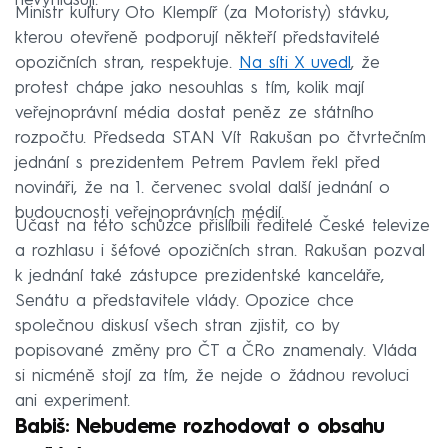
nevyhlašují.
Ministr kultury Oto Klempíř (za Motoristy) stávku,
kterou otevřeně podporují někteří představitelé
opozičních stran, respektuje.
Na síti X uvedl
, že
protest chápe jako nesouhlas s tím, kolik mají
veřejnoprávní média dostat peněz ze státního
rozpočtu. Předseda STAN Vít Rakušan po čtvrtečním
jednání s prezidentem Petrem Pavlem řekl před
novináři, že na 1. červenec svolal další jednání o
budoucnosti veřejnoprávních médií.
Účast na této schůzce přislíbili ředitelé České televize
a rozhlasu i šéfové opozičních stran. Rakušan pozval
k jednání také zástupce prezidentské kanceláře,
Senátu a představitele vlády. Opozice chce
společnou diskusí všech stran zjistit, co by
popisované změny pro ČT a ČRo znamenaly. Vláda
si nicméně stojí za tím, že nejde o žádnou revoluci
ani experiment.
Babiš: Nebudeme rozhodovat o obsahu