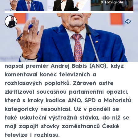
9 fotografií
Marek Veselý
18. čvn 2026, 16:01
Končí doba, kdy si vedení České televize a
Českého rozhlasu mohla myslet, že peníze
rostou na stromech. Na svém Facebooku to
napsal premiér Andrej Babiš (ANO), když
komentoval konec televizních a
rozhlasových poplatků. Zároveň ostře
zkritizoval současnou parlamentní opozici,
která s kroky koalice ANO, SPD a Motoristů
kategoricky nesouhlasí. Už v pondělí se
také uskuteční výstražná stávka, do níž se
mají zapojit stovky zaměstnanců České
televize i rozhlasu.