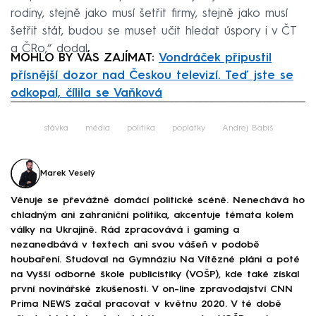
rodiny, stejně jako musí šetřit firmy, stejně jako musí
šetřit stát, budou se muset učit hledat úspory i v ČT
a ČRo,“ dodal.
MOHLO BY VÁS ZAJÍMAT:
Vondráček připustil
přísnější dozor nad Českou televizí. Teď jste se
odkopal, čílila se Vaňková
Failed to fetch
stávka
média
politika
poplatky
Andrej Babiš
Marek Veselý
Věnuje se převážně domácí politické scéně. Nenechává ho
chladným ani zahraniční politika, akcentuje témata kolem
války na Ukrajině. Rád zpracovává i gaming a
nezanedbává v textech ani svou vášeň v podobě
houbaření. Studoval na Gymnáziu Na Vítězné pláni a poté
na Vyšší odborné škole publicistiky (VOŠP), kde také získal
první novinářské zkušenosti. V on-line zpravodajství CNN
Prima NEWS začal pracovat v květnu 2020. V té době