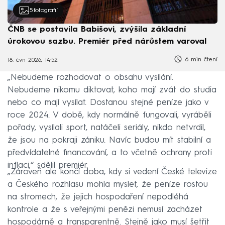
5
fotografií
ČNB se postavila Babišovi, zvýšila základní
úrokovou sazbu. Premiér před nárůstem varoval
6 min čtení
18. čvn 2026, 14:52
„Nebudeme rozhodovat o obsahu vysílání.
Nebudeme nikomu diktovat, koho mají zvát do studia
nebo co mají vysílat. Dostanou stejné peníze jako v
roce 2024. V době, kdy normálně fungovali, vyráběli
pořady, vysílali sport, natáčeli seriály, nikdo netvrdil,
že jsou na pokraji zániku. Navíc budou mít stabilní a
předvídatelné financování, a to včetně ochrany proti
inflaci,“ sdělil premiér.
„Zároveň ale končí doba, kdy si vedení České televize
a Českého rozhlasu mohla myslet, že peníze rostou
na stromech, že jejich hospodaření nepodléhá
kontrole a že s veřejnými penězi nemusí zacházet
hospodárně a transparentně. Stejně jako musí šetřit