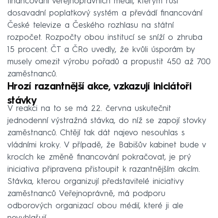
financování veřejnoprávních médií, kterým ruší
dosavadní poplatkový systém a převádí financování
České televize a Českého rozhlasu na státní
rozpočet. Rozpočty obou institucí se sníží o zhruba
15 procent. ČT a ČRo uvedly, že kvůli úsporám by
musely omezit výrobu pořadů a propustit 450 až 700
zaměstnanců.
Hrozí razantnější akce, vzkazují iniciátoři
stávky
V reakci na to se má 22. června uskutečnit
jednodenní výstražná stávka, do níž se zapojí stovky
zaměstnanců. Chtějí tak dát najevo nesouhlas s
vládními kroky. V případě, že Babišův kabinet bude v
krocích ke změně financování pokračovat, je prý
iniciativa připravena přistoupit k razantnějším akcím.
Stávka, kterou organizují představitelé iniciativy
zaměstnanců Veřejnoprávně, má podporu
odborových organizací obou médií, které ji ale