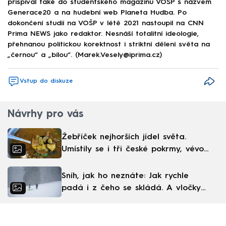
přispíval také do studentského magazínu VOŠP s názvem
Generace20 a na hudební web Planeta Hudba. Po
dokončení studií na VOŠP v létě 2021 nastoupil na CNN
Prima NEWS jako redaktor. Nesnáší totalitní ideologie,
přehnanou politickou korektnost i striktní dělení světa na
„černou“ a „bílou“. (Marek.Vesely@iprima.cz)
Vstup do diskuze
Návrhy pro vás
Žebříček nejhorších jídel světa.
Umístily se i tři české pokrmy, vévodí
skandinávská kuchyně
Sníh, jak ho neznáte: Jak rychle
padá i z čeho se skládá. A vločky
nejsou bílé