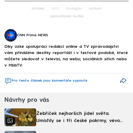
Failed to fetch
armáda
UFO
Pentagon
výzkum
zpravodajská služba
CNN Prima NEWS
Díky úzké spolupráci redakcí online a TV zpravodajství
vám přinášíme desítky reportáží i v textové podobě, které
můžete sledovat v televizi, na webu, sociálních sítích nebo
v HbbTV.
Pro tento článek jsou komentáře vypnuté
Návrhy pro vás
Žebříček nejhorších jídel světa.
Umístily se i tři české pokrmy, vévodí
skandinávská kuchyně