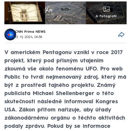
6 fotografií
CNN Prima NEWS
13. říj 2024, 06:38
V americkém Pentagonu vznikl v roce 2017
projekt, který pod přísným utajením
zkoumá vše okolo fenoménu UFO. Pro web
Public to tvrdí nejmenovaný zdroj, který má
být z prostředí tajného projektu. Známý
publicista Michael Shellenberger o této
skutečnosti následně informoval Kongres
USA. Zákon přitom nařizuje, aby úřady
zákonodárnému orgánu o těchto aktivitách
podaly zprávu. Pokud by se informace