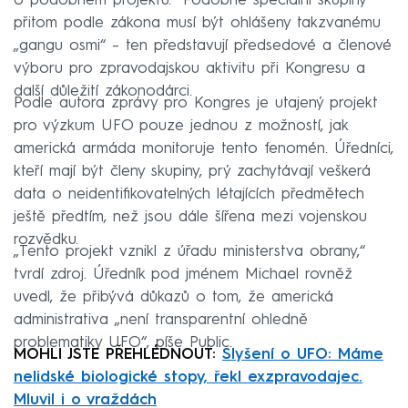
o podobném projektu.“ Podobné speciální skupiny
přitom podle zákona musí být ohlášeny takzvanému
„gangu osmi“ – ten představují předsedové a členové
výboru pro zpravodajskou aktivitu při Kongresu a
další důležití zákonodárci.
Podle autora zprávy pro Kongres je utajený projekt
pro výzkum UFO pouze jednou z možností, jak
americká armáda monitoruje tento fenomén. Úředníci,
kteří mají být členy skupiny, prý zachytávají veškerá
data o neidentifikovatelných létajících předmětech
ještě předtím, než jsou dále šířena mezi vojenskou
rozvědku.
„Tento projekt vznikl z úřadu ministerstva obrany,“
tvrdí zdroj. Úředník pod jménem Michael rovněž
uvedl, že přibývá důkazů o tom, že americká
administrativa „není transparentní ohledně
problematiky UFO“, píše Public.
MOHLI JSTE PŘEHLÉDNOUT:
Slyšení o UFO: Máme
nelidské biologické stopy, řekl exzpravodajec.
Mluvil i o vraždách