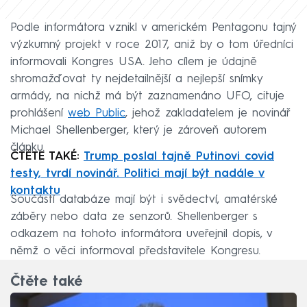
Podle informátora vznikl v americkém Pentagonu tajný
výzkumný projekt v roce 2017, aniž by o tom úředníci
informovali Kongres USA. Jeho cílem je údajně
shromažďovat ty nejdetailnější a nejlepší snímky
armády, na nichž má být zaznamenáno UFO, cituje
prohlášení
web Public
, jehož zakladatelem je novinář
Michael Shellenberger, který je zároveň autorem
článku.
ČTĚTE TAKÉ:
Trump poslal tajně Putinovi covid
testy, tvrdí novinář. Politici mají být nadále v
kontaktu
Součástí databáze mají být i svědectví, amatérské
záběry nebo data ze senzorů. Shellenberger s
odkazem na tohoto informátora uveřejnil dopis, v
němž o věci informoval představitele Kongresu.
Čtěte také