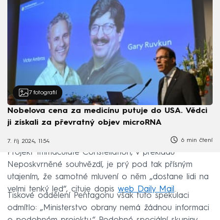
7
fotografií
Nobelova cena za medicínu putuje do USA. Vědci
ji získali za převratný objev microRNA
6 min čtení
7. říj 2024, 11:54
Projekt Immaculate Constellation, v překladu
Neposkvrněné souhvězdí, je prý pod tak přísným
utajením, že samotné mluvení o něm „dostane lidi na
velmi tenký led“, cituje dopis
web Daily Mail
.
Tiskové oddělení Pentagonu však tuto spekulaci
odmítlo: „Ministerstvo obrany nemá žádnou informaci