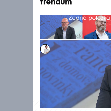
trendům
Žádná položka z
Lukáš Cigánek
2. kvě 2025, 11:52
Je potřeba upravit strukturu 
pro talentované děti. V poř
exministr školství a předsed
vysoké školství Robert Plaga 
maximálně pět až deset proce