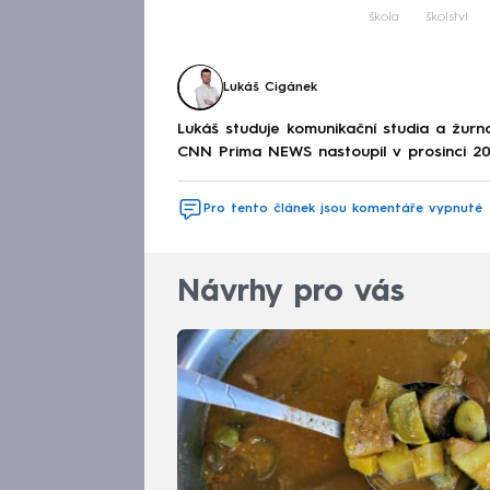
Fa
škola
školství
Lukáš Cigánek
Lukáš studuje komunikační studia a žurnal
CNN Prima NEWS nastoupil v prosinci 20
Pro tento článek jsou komentáře vypnuté
Návrhy pro vás