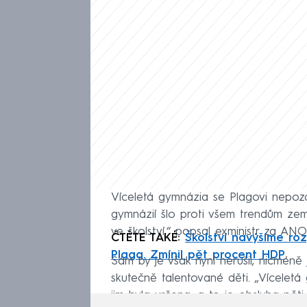
Víceletá gymnázia se Plagovi nepozd
gymnázií šlo proti všem trendům zemí
ve školství,“ popsal exministr za ANO
ČTĚTE TAKÉ:
Školství navýšíme roz
Plaga. Zmínil pět procent HDP
Sám by je však nyní nerušil, nicméně 
skutečně talentované děti. „Víceletá 
jim byla určena, a to je obsluha pět