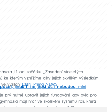
ávala již od začátku. „Zavedení víceletých
, ke kterým vzhlížíme díky jejich skvělým výsledkům
 ve vysílání
CNN Prima NEWS
.
počet, jinak ti nejlepší učit nebudou, míní
je prý nutné upravit jejich fungování, aby byla pro
gymnázia mají hrát ve školském systému roli, která
i až deseti procent populace,“ uvedl Plaga.