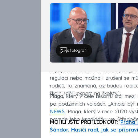
6
fotografií
K případnému zrušení víceletých gym
regulaci nebo možná i zrušení se mů
rodičů, to znamená, až budou rodiče
škol,“ sdělil expert na školství.
Plaga, který v čele resortu stál mezi
po podzimních volbách. „Ambici být 
NEWS
. Plaga, který v roce 2020 vyst
povede jeho kandidátku ve Středočes
MOHLI JSTE PŘEHLÉDNOUT:
Praha 
Šándor. Hasiči radí, jak se připravi