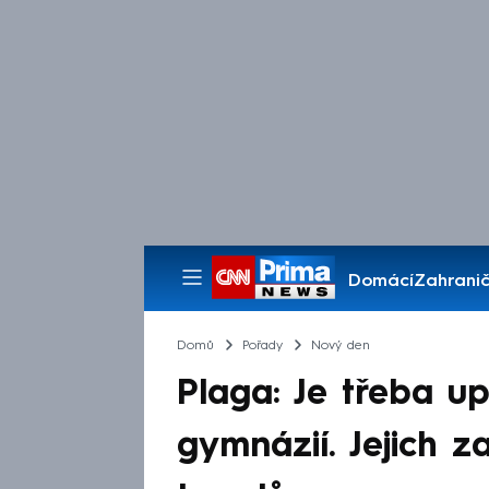
Domácí
Zahranič
Pořady
Domů
Pořady
Nový den
Plaga: Je třeba up
gymnázií. Jejich z