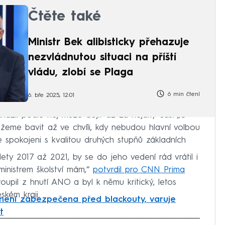
Čtěte také
Ministr Bek alibisticky přehazuje
nezvládnutou situaci na příští
vládu, zlobí se Plaga
6 min čtení
6. bře 2025, 12:01
názií podle něj může dojít až za nějaký čas. „O
žeme bavit až ve chvíli, kdy nebudou hlavní volbou
 spokojeni s kvalitou druhých stupňů základních
 lety 2017 až 2021, by se do jeho vedení rád vrátil i
ministrem školství mám,“
potvrdil pro CNN Prima
oupil z hnutí ANO a byl k němu kritický, letos
kém kraji.
není zabezpečena před blackouty, varuje
t