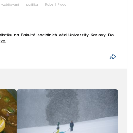
iled to fetch
vzdělávání
politika
Robert Plaga
istiku na Fakultě sociálních věd Univerzity Karlovy. Do
22.