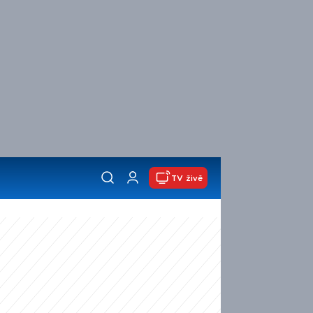
TV živě