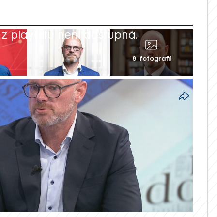
 playlistu není dostupná.
8 fotografií
víceletých gymnázií, aby byly opravdu jen
adu Nový den na CNN Prima NEWS to řekl
a Rady Národního akreditačního úřadu pro
s tím, že chodit by do nich mělo
nt dětí.