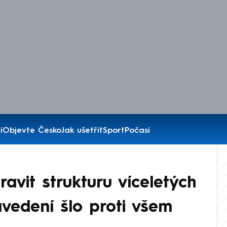
í
Objevte Česko
Jak ušetřit
Sport
Počasí
ravit strukturu víceletých
avedení šlo proti všem