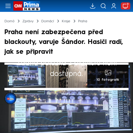
Domů
Zprávy
Domácí
Kraje
Praha
Praha není zabezpečena před
blackouty, varuje Šándor. Hasiči radí,
jak se připravit
Žádná položka z playlistu není
dostupná.
10 fotografií
Pavlína Fabiánová
2. kvě 2025, 06:59
Chystáte si jídlo, sledujete televizi, máte
zapnutou pračku a náhle vypadne proud.