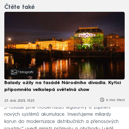
Čtěte také
7
fotografií
Balady ožily na fasádě Národního divadla. Kytici
připomněla velkolepá světelná show
6 min čtení
25. dub 2025, 13:25
„Prosadili jsme modernizaci legislativy a zajištění
nových systémů akumulace. Investujeme miliardy
korun do modernizace distribučních a přenosových
soustav,“ uvedl ministr průmyslu a obchodu Lukáš