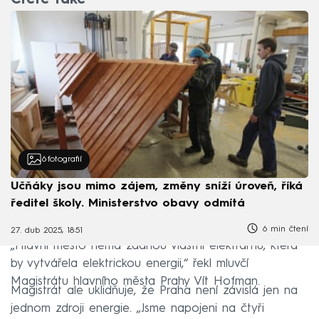
6
fotografií
Učňáky jsou mimo zájem, změny sníží úroveň, říká
ředitel školy. Ministerstvo obavy odmítá
6 min čtení
27. dub 2025, 18:51
„Hlavní město nemá žádnou vlastní elektrárnu, která
by vytvářela elektrickou energii,“ řekl mluvčí
Magistrátu hlavního města Prahy Vít Hofman.
Magistrát ale uklidňuje, že Praha není závislá jen na
jednom zdroji energie. „Jsme napojeni na čtyři