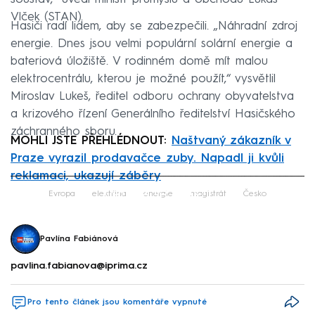
Vlček (STAN).
Hasiči radí lidem, aby se zabezpečili. „Náhradní zdroj
energie. Dnes jsou velmi populární solární energie a
bateriová úložiště. V rodinném domě mít malou
elektrocentrálu, kterou je možné použít,“ vysvětlil
Miroslav Lukeš, ředitel odboru ochrany obyvatelstva
a krizového řízení Generálního ředitelství Hasičského
záchranného sboru.
MOHLI JSTE PŘEHLÉDNOUT:
Naštvaný zákazník v
Praze vyrazil prodavačce zuby. Napadl ji kvůli
reklamaci, ukazují záběry
Failed to fetch
Evropa
elektřina
energie
magistrát
Česko
Pavlína Fabiánová
pavlina.fabianova@iprima.cz
Pro tento článek jsou komentáře vypnuté