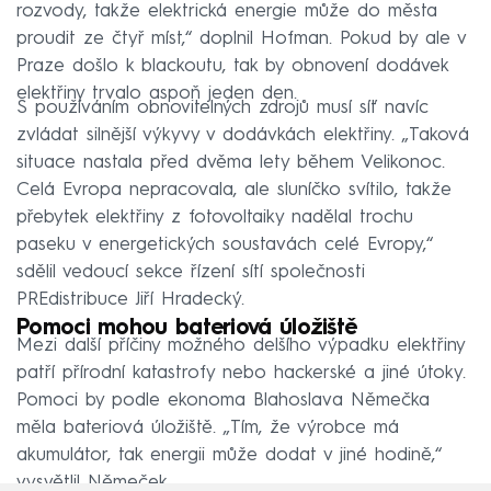
rozvody, takže elektrická energie může do města
proudit ze čtyř míst,“ doplnil Hofman. Pokud by ale v
Praze došlo k blackoutu, tak by obnovení dodávek
elektřiny trvalo aspoň jeden den.
S používáním obnovitelných zdrojů musí síť navíc
zvládat silnější výkyvy v dodávkách elektřiny. „Taková
situace nastala před dvěma lety během Velikonoc.
Celá Evropa nepracovala, ale sluníčko svítilo, takže
přebytek elektřiny z fotovoltaiky nadělal trochu
paseku v energetických soustavách celé Evropy,“
sdělil vedoucí sekce řízení sítí společnosti
PREdistribuce Jiří Hradecký.
Pomoci mohou bateriová úložiště
Mezi další příčiny možného delšího výpadku elektřiny
patří přírodní katastrofy nebo hackerské a jiné útoky.
Pomoci by podle ekonoma Blahoslava Němečka
měla bateriová úložiště. „Tím, že výrobce má
akumulátor, tak energii může dodat v jiné hodině,“
vysvětlil Němeček.