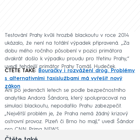
Testování Prahy kvůli hrozbě blackoutu v roce 2014
ukázalo, že není na totální výpadek připravená. „Za
dobu mého ročního působení v pozici primátora
dvakrát došlo k výpadku proudu pro třetinu Prahy,“
uvedl tehdejší primátor Prahy Tomáš Hudeček.
ČTĚTE TAKÉ:
Bouračky i rozvážení drog. Problémy
s alternativními taxislužbami má vyřešit nový
zákon
Ani po jedenácti letech se podle bezpečnostního
analytika Andora Šándora, který spolupracoval na
simulaci blackoutu, nepodařilo Prahu zabezpečit.
„Největší problém je, že Praha nemá žádný krizový
ostrovní provoz. Plzeň či Brno ho mají,“ uvedl Šándor
pro CNN Prima NEWS.
Čtěte také