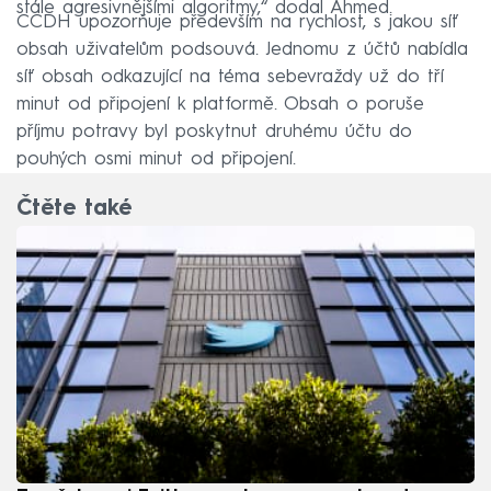
stále agresivnějšími algoritmy,“ dodal Ahmed.
CCDH upozorňuje především na rychlost, s jakou síť
obsah uživatelům podsouvá. Jednomu z účtů nabídla
síť obsah odkazující na téma sebevraždy už do tří
minut od připojení k platformě. Obsah o poruše
příjmu potravy byl poskytnut druhému účtu do
pouhých osmi minut od připojení.
Čtěte také