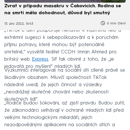
Zvrat v případu masakru v Čakovicích. Rodina se
na smrti měla dohodnout, důvod byl smutný
6 min čtení
13. pro 2022, 16:43
„TikTok u dětí podporuje nenávist k vlastnímu tělu a
extrémní sugesci k sebepoškozování a k poruchám
příjmu potravy, které mohou být potenciálně
smrtelné,“ vysvětlil ředitel CCDH Imran Ahmed pro
britský web
Express
. Síť tak obvinil z toho, že „je
jedovatá pro myšlení“ mladých lidí.
Výzkumníci interagovali na sociální síti cíleně právě se
škodlivým obsahem. Mluvčí společnosti TikTok
následně uvedl, že jejich činnost a výsledky
„neodrážejí skutečné chování nebo zkušenosti
skutečných lidí“.
„Rodiče budou šokováni, až zjistí pravdu. Budou zuřit,
že zákonodárci selhávají v ochraně mladých lidí před
velkými technologickými miliardáři, jejich
nezodpovědnými aplikacemi na sociálních sítích a