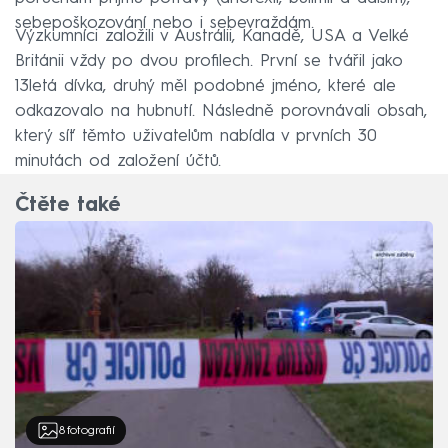
sebepoškozování nebo i sebevraždám.
Výzkumníci založili v Austrálii, Kanadě, USA a Velké
Británii vždy po dvou profilech. První se tvářil jako
13letá dívka, druhý měl podobné jméno, které ale
odkazovalo na hubnutí. Následně porovnávali obsah,
který síť těmto uživatelům nabídla v prvních 30
minutách od založení účtů.
Čtěte také
8
fotografií