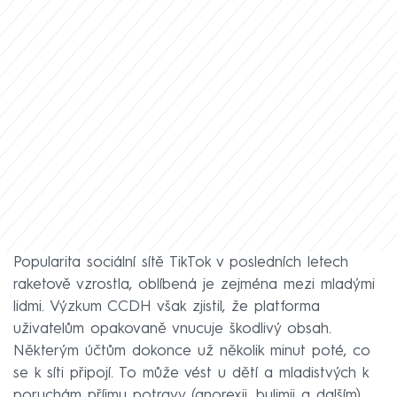
Popularita sociální sítě TikTok v posledních letech
raketově vzrostla, oblíbená je zejména mezi mladými
lidmi. Výzkum CCDH však zjistil, že platforma
uživatelům opakovaně vnucuje škodlivý obsah.
Některým účtům dokonce už několik minut poté, co
se k síti připojí. To může vést u dětí a mladistvých k
poruchám příjmu potravy (anorexii, bulimii a dalším),