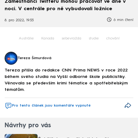
Zaměstnanci Twitteru mohou pracovat ve dne v
noci. V centrále pro ně vybudovali ložnice
6 min čtení
8. pro 2022, 19:33
Austrálie
Kanada
sebevražda
studie
chování
Tereza Šimurdová
Tereza přišla do redakce CNN Prima NEWS v roce 2022
během svého studia na Vyšší odborné škole publicistiky.
Věnovala se především krimi tématice a spotřebitelským
tématům.
Pro tento článek jsou komentáře vypnuté
Návrhy pro vás