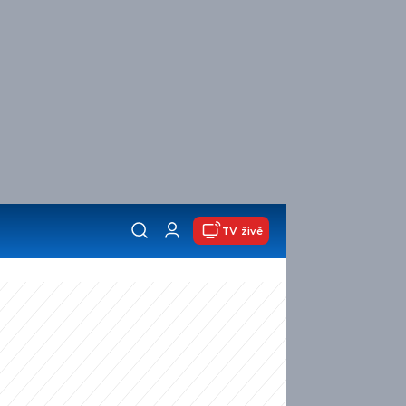
TV živě