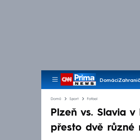
Domácí
Zahranič
Pořady
Domů
Sport
Fotbal
Plzeň vs. Slavia v
přesto dvě různé 