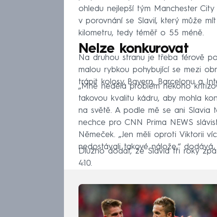
ohledu nejlepší tým Manchester City
v porovnání se Slavií, který může mít v
kilometru, tedy téměř o 55 méně.
Nelze konkurovat
Na druhou stranu je třeba férově p
malou rybkou pohybující se mezi obro
trápit kolosy Bayern, Barcelonu a Inte
„Mně nedělá problém někoho kritizov
takovou kvalitu kádru, aby mohla ko
na světě. A podle mě se ani Slavia 
nechce pro CNN Prima NEWS slávisty
Němeček. „Jen měli oproti Viktorii víc
nedostávali takové nálože,“ dodává.
Dlužno dodat, že Slavia tři roky zp
4:10.