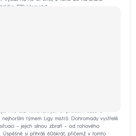
takřka 370 kilometrů.
í. Míč drží viktoriáni jen 31 procent času a
nejhorším týmem Ligy mistrů. Dohromady vystřelili
situaci – jejich silnou zbraň – od rohového
. Úspěšně si přihráli 606krát, přičemž v tomto