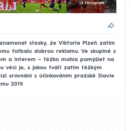
12 fotografií
znamenat stesky, že Viktoria Plzeň zatím
ému fotbalu dobrou reklamu. Ve skupině s
nem a Interem – těžko mohla pomýšlet na
 věci je, s jakou tváří zatím těžkým
bízí srovnání s účinkováním pražské Slavie
imu 2019.