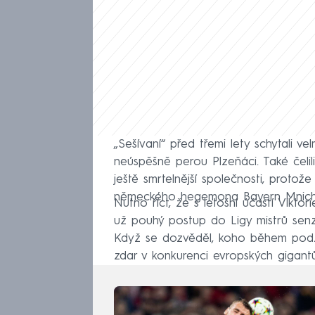
„Sešívaní“ před třemi lety schytali v
neúspěšně perou Plzeňáci. Také čelil
ještě smrtelnější společnosti, protož
německého hegemona Bayern Mnich
Nutno říct, že s letošní účastí Viktor
už pouhý postup do Ligy mistrů senza
Když se dozvěděl, koho během podzim
zdar v konkurenci evropských gigantů