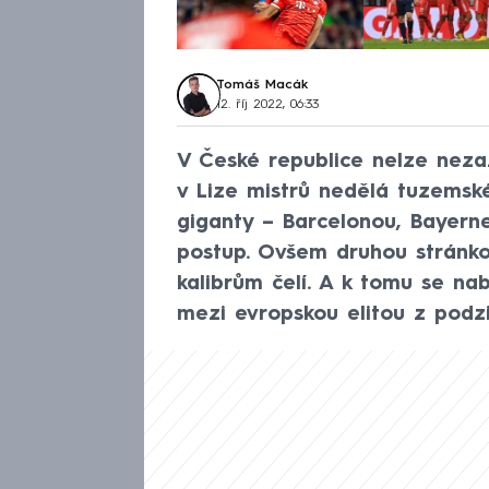
Tomáš Macák
12. říj 2022, 06:33
V České republice nelze neza
v Lize mistrů nedělá tuzemsk
giganty – Barcelonou, Bayer
postup. Ovšem druhou stránkou
kalibrům čelí. A k tomu se na
mezi evropskou elitou z podz