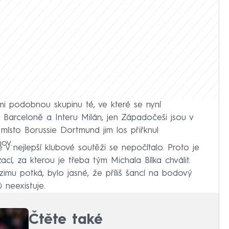
elmi podobnou skupinu té, ve které se nyní
i Barceloně a Interu Milán, jen Západočeši jsou v
e místo Borussie Dortmund jim los přiřknul
ov.
ie v nejlepší klubové soutěži se nepočítalo. Proto je
cí, za kterou je třeba tým Michala Bílka chválit.
u potká, bylo jasné, že příliš šancí na bodový
 neexistuje.
Čtěte také