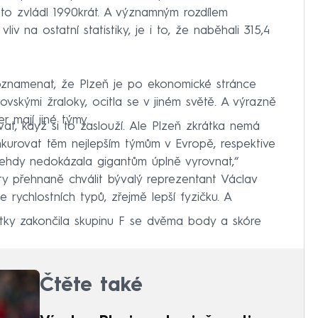
 to zvládl 1990krát. A významným rozdílem
liv na ostatní statistiky, je i to, že naběhali 315,4
oznamenat, že Plzeň je po ekonomické stránce
vskými žraloky, ocitla se v jiném světě. A výrazně
r mají jiné týmy.
at, když si to zaslouží. Ale Plzeň zkrátka nemá
nkurovat těm nejlepším týmům v Evropě, respektive
tehdy nedokázala gigantům úplně vyrovnat,“
 přehnaně chválit bývalý reprezentant Václav
e rychlostních typů, zřejmě lepší fyzičku. A
átky zakončila skupinu F se dvěma body a skóre
Čtěte také