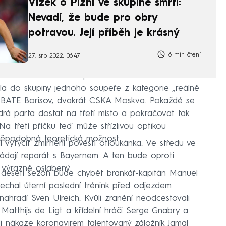
Vízek o Plzni ve skupině smrti:
Nevadí, že bude pro obry
potravou. Její příběh je krásný
6 min čtení
27. srp 2022, 06:47
tuaci. Při všech třech předchozích účastech v Lize
tala do skupiny jednoho soupeře z kategorie „reálně
ký BATE Borisov, dvakrát CSKA Moskva. Pokaždé se
á parta dostat na třetí místo a pokračovat tak
Na třetí příčku teď může střízlivou optikou
děpodobná teoretická možnost.
l vytyčit zmírnění pověsti otloukánka. Ve středu ve
ládají reparát s Bayernem. A ten bude oproti
 výrazně oslabený.
eseti sezon bude chybět brankář-kapitán Manuel
echal úterní poslední trénink před odjezdem
hradí Sven Ulreich. Kvůli zranění neodcestovali
atthijs de Ligt a křídelní hráči Serge Gnabry a
i nákaze koronavirem talentovaný záložník Jamal