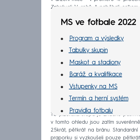
Zahrávali 14 rohů. A naběhali celkem 
MS ve fotbale 2022
Program a výsledky
Tabulky skupin
Maskot a stadiony
Baráž a kvalifikace
Vstupenky na MS
Termín a herní systém
Pravidla fotbalu
To plzeňská stopa je značně pasivnějš
v tomto ohledu jsou zatím suverénně 
25krát, pětkrát na bránu. Standardní 
praporku si vyzkoušeli pouze pětkrát