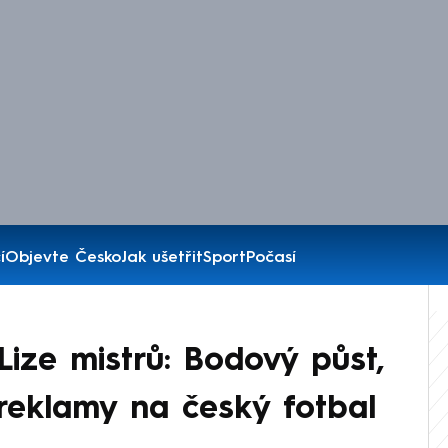
í
Objevte Česko
Jak ušetřit
Sport
Počasí
 Lize mistrů: Bodový půst,
reklamy na český fotbal