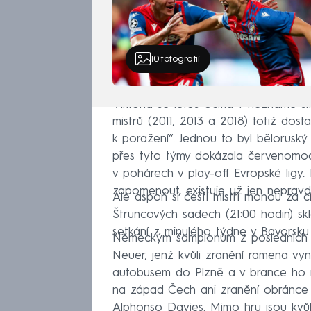
10
fotografií
Viktoria se letos ocitla v neznámé si
mistrů (2011, 2013 a 2018) totiž dos
k poražení“. Jednou to byl bělorus
přes tyto týmy dokázala červenomodr
v pohárech v play-off Evropské ligy. 
zapomenout, existuje už jen neprav
Ale aspoň si čeští mistři mohou za cí
Štruncových sadech (21:00 hodin) sk
setkání z minulého týdne v Bavorsku
Německým šampionům z posledních d
Neuer, jenž kvůli zranění ramena vyn
autobusem do Plzně a v brance ho na
na západ Čech ani zranění obránce M
Alphonso Davies. Mimo hru jsou kvůl