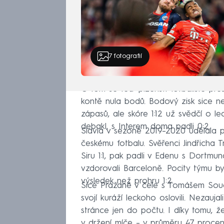
7
fotografií
O tom se teď plzeňští fotbalisté pře
kontě nula bodů. Bodový zisk sice ne
zápasů, ale skóre 1:12 už svědčí o le
debakl, s Interem doma padli 0:2.
Slavia v sezoně 2019–2020 udělala p
českému fotbalu. Svěřenci Jindřicha 
Siru 1:1, pak padli v Edenu s Dortmu
vzdorovali Barceloně. Pocity týmu by
výsledek než prohru 1:2.
Sice Pražané v čele s Tomášem Součk
svojí kuráží leckoho oslovili. Nezauja
stránce jen do počtu. I díky tomu, že
v držení míče – v průměru 47 procent.