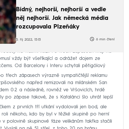
Bídný, nejhorší, nejhorší a vedle
něj nejhorší. Jak německá média
rozcupovala Plzeňáky
6 min čtení
5. říj 2022, 15:13
svědčují na vlastní kůži. Po třech zápasech mají na
musí vždy být všeříkající a odrážet dojem ze
cčems. Od Barcelony i Interu schytali pětigólový
o třech zápasech výrazně sympatičtější reklamu
Trpišovského napřed remizovali na milánském San
ndem 0:2 a následně, rovněž ve Vršovicích, hrdě
ly po zápase takové, že s Katalánci šlo uhrát lepší
em z prvních tří utkání vydolovali jen bod, ale
li roli někoho, kdo by byl v těžké skupině po herní
 v polovině skupinové fáze velikánům takřka stačili
 Vyslali na ně 51 střel, z toho 20 na bránu.