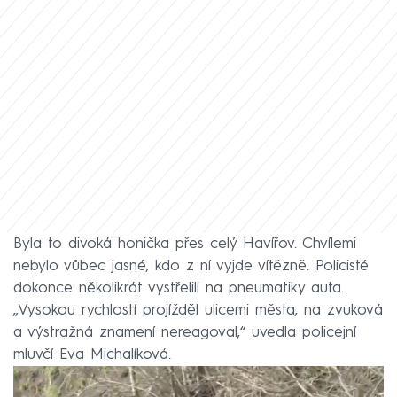
Byla to divoká honička přes celý Havířov. Chvílemi
nebylo vůbec jasné, kdo z ní vyjde vítězně. Policisté
dokonce několikrát vystřelili na pneumatiky auta.
„Vysokou rychlostí projížděl ulicemi města, na zvuková
a výstražná znamení nereagoval,“ uvedla policejní
mluvčí Eva Michalíková.