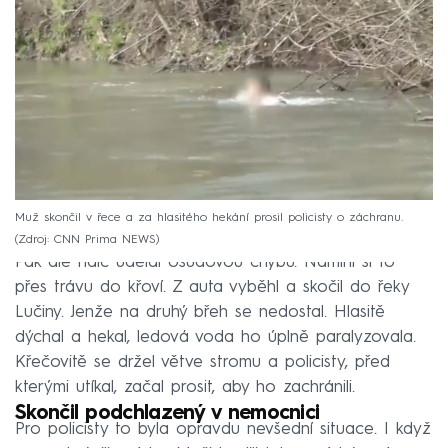
Muž skončil v řece a za hlasitého hekání prosil policisty o záchranu.
Zdroj: CNN Prima NEWS
Pak ale řidič udělal osudovou chybu. Namířil si to
přes trávu do křoví. Z auta vyběhl a skočil do řeky
Lučiny. Jenže na druhý břeh se nedostal. Hlasitě
dýchal a hekal, ledová voda ho úplně paralyzovala.
Křečovitě se držel větve stromu a policisty, před
kterými utíkal, začal prosit, aby ho zachránili.
Skončil podchlazený v nemocnici
Pro policisty to byla opravdu nevšední situace. I když