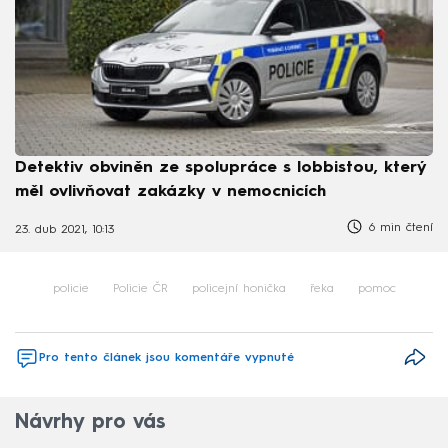
Detektiv obviněn ze spolupráce s lobbistou, který
měl ovlivňovat zakázky v nemocnicích
6 min čtení
23. dub 2021, 10:13
policie
Policie ČR
policejní honička
řeka
pomoc
Pro tento článek jsou komentáře vypnuté
Návrhy pro vás