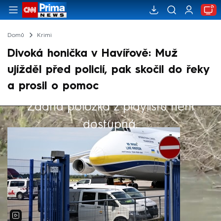
Domů
Krimi
Divoká honička v Havířově: Muž
ujížděl před policií, pak skočil do řeky
a prosil o pomoc
Žádná položka z playlistu není
Výběr redakce
dostupná.