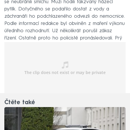
se neubránili smíchu. Muži hodili takzvaný házecí
pytlík. Dotyčného se podařilo dostat z vody a
záchranáři ho podchlazeného odvezli do nemocnice.
Podle informací redakce byl obviněn z maření výkonu
úředního rozhodnutí. Už několikrát porušil zákaz
řízení. Ostatně proto ho policisté pronásledovali. Prý
pro něj budou žádat vazbu.
Čtěte také