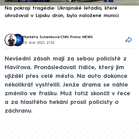
Na pokraji tragédie: Ukrajinské letadlo, které
P
ohrožoval v Lipsku dron, bylo naložené municí
e
Markéta Schenková
,
CNN Prima NEWS
23. dub 2021, 21:32
Nevšední zásah mají za sebou policisté z
Havířova. Pronásledovali řidiče, který jim
ujížděl přes celé město. Na auto dokonce
několikrát vystřelili. Jenže drama se náhle
změnilo ve frašku. Muž totiž skončil v řece
a za hlasitého hekání prosil policisty o
záchranu.