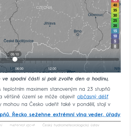
e rozklikněte na radaru v levém horním rohu
 ve spodní části si pak zvolte den a hodinu,
 teplotním maximem stanoveným na 23 stupňů
a většině území se může objevit
občasný déšť
Ty mohou na Česko udeřit také v pondělí, stojí v
pňů. Řecko sežehne extrémní vlna veder, úřady
iled to fetch
sí
meteorologové
Český hydrometeorologický ústav