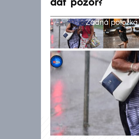
dát pozor?
Žádná položka z
Michael Cardal
25. čvc 2025, 19:01
Sobotní počasí se ponese ve
hrozit na většině území Česka
také silné bouřky, varují met
hydrometeorologického ústav