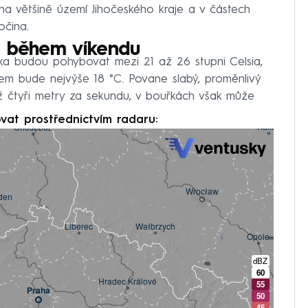
 na většině území Jihočeského kraje a v částech
očina.
i během víkendu
řka budou pohybovat mezi 21 až 26 stupni Celsia,
m bude nejvýše 18 °C. Povane slabý, proměnlivý
až čtyři metry za sekundu, v bouřkách však může
vat prostřednictvím radaru: