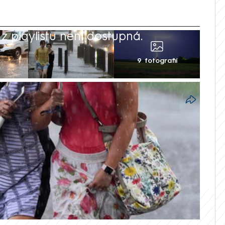
 playlistu není dostupná.
9 fotografií
 znamení přeháněk a deště, které budou
. Zejména v Čechách však mohou přijít
eorologové z Českého
u (ČHMÚ).