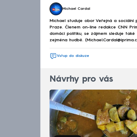
Michael Cardal
Michael studuje obor Veřejná a sociální p
Praze. Členem on-line redakce CNN Prim
domácí politiku, se zájmem sleduje také
zejména hudbě. (Michael.Cardal@iprima.c
Vstup do diskuze
Návrhy pro vás