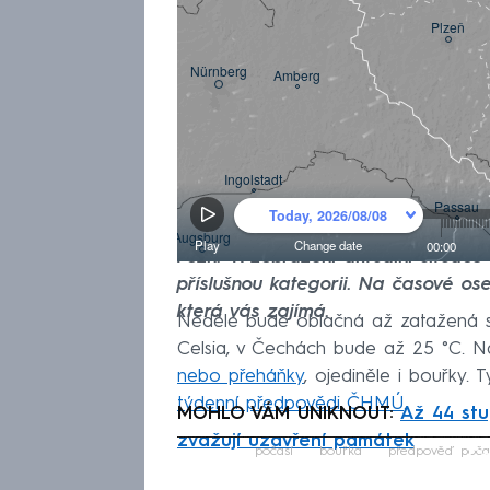
Pozn.: K zobrazení aktuální situac
příslušnou kategorii. Na časové ose
která vás zajímá.
Neděle bude oblačná až zatažená s
Celsia, v Čechách bude až 25 °C. N
nebo přeháňky
, ojediněle i bouřky. 
týdenní předpovědi ČHMÚ
.
MOHLO VÁM UNIKNOUT:
Až 44 stu
zvažují uzavření památek
Fa
počasí
bouřka
předpověď poča