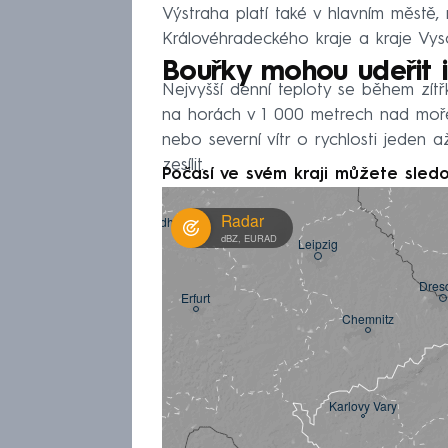
Výstraha platí také v hlavním městě,
Královéhradeckého kraje a kraje Vys
Bouřky mohou udeřit 
Nejvyšší denní teploty se během zít
na horách v 1 000 metrech nad moře
nebo severní vítr o rychlosti jeden 
zesílit.
Počasí ve svém kraji můžete sledo