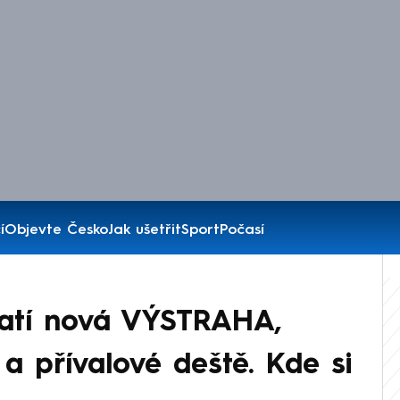
í
Objevte Česko
Jak ušetřit
Sport
Počasí
latí nová VÝSTRAHA,
 a přívalové deště. Kde si