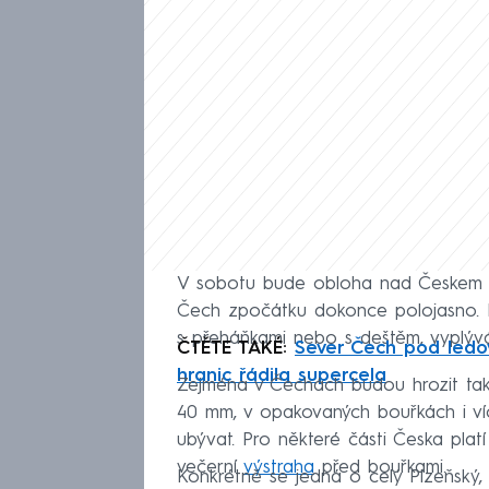
V sobotu bude obloha nad Českem o
Čech zpočátku dokonce polojasno. 
s přeháňkami nebo s deštěm, vyplý
ČTĚTE TAKÉ:
Sever Čech pod ledov
hranic řádila supercela
Zejména v Čechách budou hrozit také
40 mm, v opakovaných bouřkách i víc
ubývat. Pro některé části Česka plat
večerní
výstraha
před bouřkami.
Konkrétně se jedná o celý Plzeňský, 