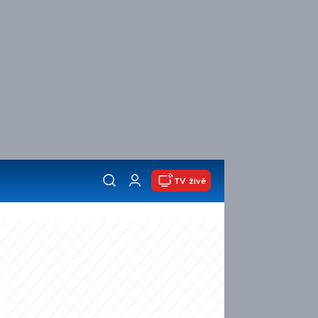
TV živě