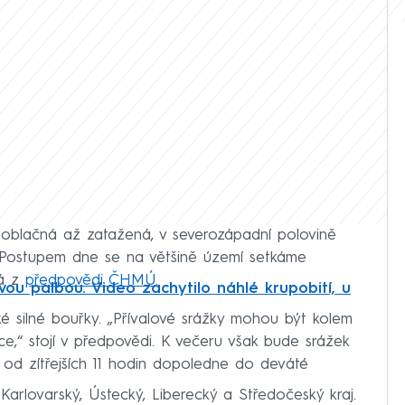
blačná až zatažená, v severozápadní polovině
Postupem dne se na většině území setkáme
vá z
předpovědi ČHMÚ
.
ou palbou. Video zachytilo náhlé krupobití, u
 silné bouřky. „Přívalové srážky mohou být kolem
e,“ stojí v předpovědi. K večeru však bude srážek
í od zítřejších 11 hodin dopoledne do deváté
Karlovarský, Ústecký, Liberecký a Středočeský kraj.