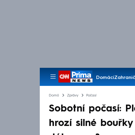
Domácí
Zahranič
Pořady
Domů
Zprávy
Počasí
Sobotní počasí: P
hrozí silné bouřky