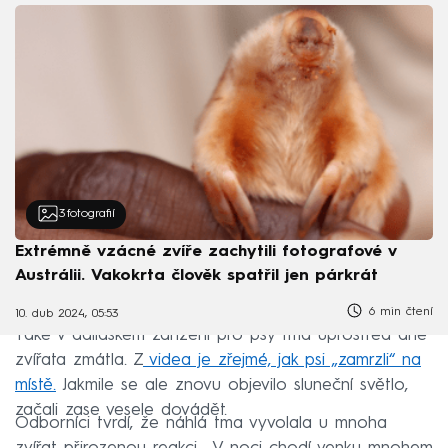
3
fotografií
Extrémně vzácné zvíře zachytili fotografové v
Austrálii. Vakokrta člověk spatřil jen párkrát
6 min čtení
10. dub 2024, 05:53
Také v dallaském zařízení pro psy tma uprostřed dne
zvířata zmátla. Z
videa je zřejmé, jak psi „zamrzli“ na
místě.
Jakmile se ale znovu objevilo sluneční světlo,
začali zase vesele dovádět.
Odborníci tvrdí, že náhlá tma vyvolala u mnoha