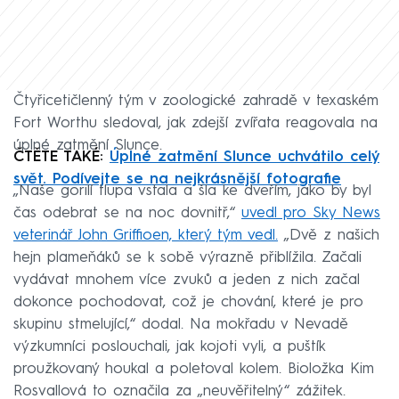
Čtyřicetičlenný tým v zoologické zahradě v texaském
Fort Worthu sledoval, jak zdejší zvířata reagovala na
úplné zatmění Slunce.
ČTĚTE TAKÉ:
Úplné zatmění Slunce uchvátilo celý
svět. Podívejte se na nejkrásnější fotografie
„Naše gorilí tlupa vstala a šla ke dveřím, jako by byl
čas odebrat se na noc dovnitř,“
uvedl pro Sky News
veterinář John Griffioen, který tým vedl.
„Dvě z našich
hejn plameňáků se k sobě výrazně přiblížila. Začali
vydávat mnohem více zvuků a jeden z nich začal
dokonce pochodovat, což je chování, které je pro
skupinu stmelující,“ dodal. Na mokřadu v Nevadě
výzkumníci poslouchali, jak kojoti vyli, a puštík
proužkovaný houkal a poletoval kolem. Bioložka Kim
Rosvallová to označila za „neuvěřitelný“ zážitek.