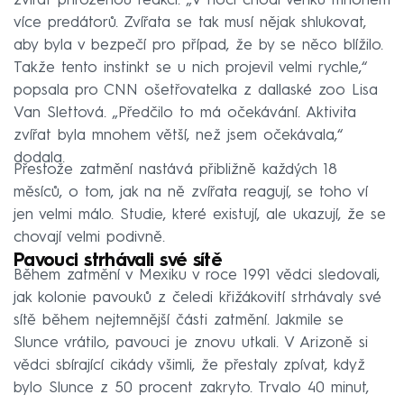
zvířat přirozenou reakci. „V noci chodí venku mnohem
více predátorů. Zvířata se tak musí nějak shlukovat,
aby byla v bezpečí pro případ, že by se něco blížilo.
Takže tento instinkt se u nich projevil velmi rychle,“
popsala pro CNN ošetřovatelka z dallaské zoo Lisa
Van Slettová. „Předčilo to má očekávání. Aktivita
zvířat byla mnohem větší, než jsem očekávala,“
dodala.
Přestože zatmění nastává přibližně každých 18
měsíců, o tom, jak na ně zvířata reagují, se toho ví
jen velmi málo. Studie, které existují, ale ukazují, že se
chovají velmi podivně.
Pavouci strhávali své sítě
Během zatmění v Mexiku v roce 1991 vědci sledovali,
jak kolonie pavouků z čeledi křižákovití strhávaly své
sítě během nejtemnější části zatmění. Jakmile se
Slunce vrátilo, pavouci je znovu utkali. V Arizoně si
vědci sbírající cikády všimli, že přestaly zpívat, když
bylo Slunce z 50 procent zakryto. Trvalo 40 minut,