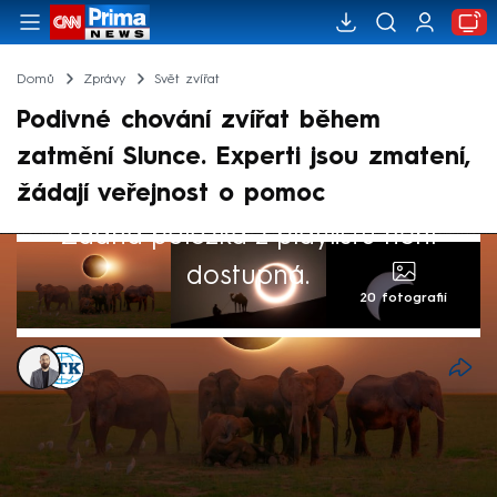
Domů
Zprávy
Svět zvířat
Podivné chování zvířat během
zatmění Slunce. Experti jsou zmatení,
žádají veřejnost o pomoc
Žádná položka z playlistu není
dostupná.
20 fotografií
Alexandr Božilov
,
ČTK
10. dub 2024, 15:30
Ačkoli někteří lidé v Severní Americe při
pondělním úplném zatmění Slunce