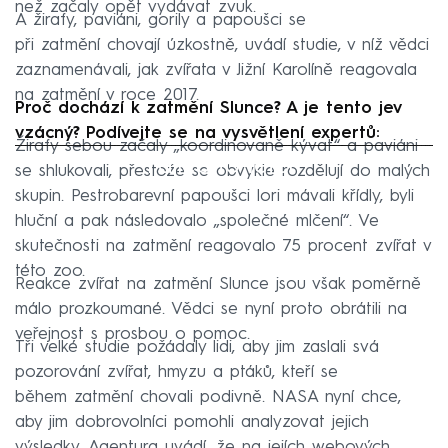
než začaly opět vydávat zvuk.
A žirafy, paviáni, gorily a papoušci se
při zatmění chovají úzkostně, uvádí studie, v níž vědci
zaznamenávali, jak zvířata v Jižní Karolíně reagovala
na zatmění v roce 2017.
Proč dochází k zatmění Slunce? A je tento jev
vzácný? Podívejte se na vysvětlení expertů:
Žirafy sebou začaly „koordinovaně kývat“ a paviáni
Failed to fetch
se shlukovali, přestože se obvykle rozdělují do malých
skupin. Pestrobarevní papoušci lori mávali křídly, byli
hluční a pak následovalo „společné mlčení“. Ve
skutečnosti na zatmění reagovalo 75 procent zvířat v
této zoo.
Reakce zvířat na zatmění Slunce jsou však poměrně
málo prozkoumané. Vědci se nyní proto obrátili na
veřejnost s prosbou o pomoc.
Tři velké studie požádaly lidi, aby jim zaslali svá
pozorování zvířat, hmyzu a ptáků, kteří se
během zatmění chovali podivně. NASA nyní chce,
aby jim dobrovolníci pomohli analyzovat jejich
výsledky. Agentura uvádí, že na jejích webových