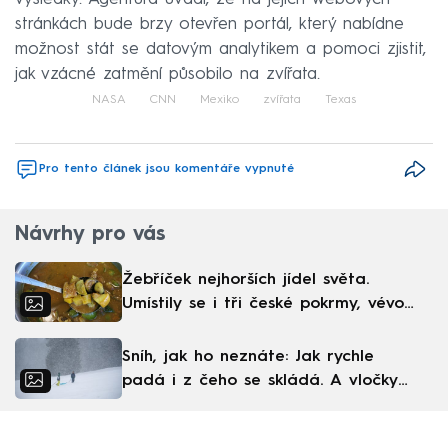
stránkách bude brzy otevřen portál, který nabídne
možnost stát se datovým analytikem a pomoci zjistit,
jak vzácné zatmění působilo na zvířata.
NASA
CNN
Mexiko
zvířata
Texas
Pro tento článek jsou komentáře vypnuté
Návrhy pro vás
Žebříček nejhorších jídel světa.
Umístily se i tři české pokrmy, vévodí
skandinávská kuchyně
Sníh, jak ho neznáte: Jak rychle
padá i z čeho se skládá. A vločky
nejsou bílé