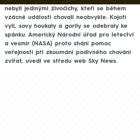
reagovali různými překvapivými způsoby,
nebyli jedinými živočichy, kteří se během
vzácné události chovali neobvykle. Kojoti
vyli, sovy houkaly a gorily se odebraly ke
spánku. Americký Národní úřad pro letectví
a vesmír (NASA) proto shání pomoc
veřejnosti při zkoumání podivného chování
zvířat, uvedl ve středu web Sky News.