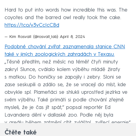
Hard to put into words how incredible this was. The
coyotes and the barred owl really took the cake.
https://t.co/v3vCcIcCBd
— Kim Rosvall (@rosvall_lab)
April 8, 2024
Podobné chování zvířat zaznamenala stanice CNN
také v jiných zoologických zahradách v Texasu.
„Těsně předtím, než měsíc na téměř čtyři minuty
zakryl Slunce, cválalo kolem výběhu mládě žirafy
s matkou. Do honičky se zapojily i zebry. Sloni se
zase seskupili a zdálo se, že se vracejí do míst, kde
obvykle spí. Plameňáci se shlukli uprostřed jezírka ve
svém výběhu. Také primáti si podle chování zřejmě
mysleli, že je čas jít spát,“ popsal reportér Ed
Lavandera dění v dallaské zoo. Podle něj byla
v areálu během zatmění cítit zvláštní „zvířecí energie“.
Čtěte také