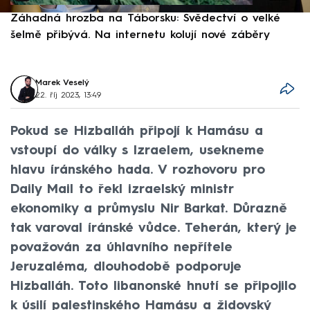
Záhadná hrozba na Táborsku: Svědectví o velké
S
šelmě přibývá. Na internetu kolují nové záběry
d
Marek Veselý
22. říj 2023, 13:49
Pokud se Hizballáh připojí k Hamásu a
vstoupí do války s Izraelem, usekneme
hlavu íránského hada. V rozhovoru pro
Daily Mail to řekl izraelský ministr
ekonomiky a průmyslu Nir Barkat. Důrazně
tak varoval íránské vůdce. Teherán, který je
považován za úhlavního nepřítele
Jeruzaléma, dlouhodobě podporuje
Hizballáh. Toto libanonské hnutí se připojilo
k úsilí palestinského Hamásu a židovský