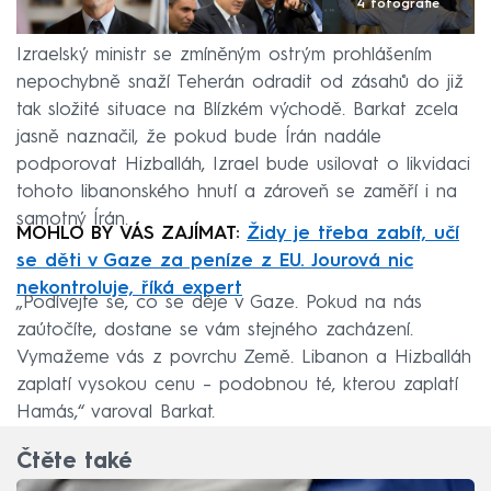
4 fotografie
Izraelský ministr se zmíněným ostrým prohlášením
nepochybně snaží Teherán odradit od zásahů do již
tak složité situace na Blízkém východě. Barkat zcela
jasně naznačil, že pokud bude Írán nadále
podporovat Hizballáh, Izrael bude usilovat o likvidaci
tohoto libanonského hnutí a zároveň se zaměří i na
samotný Írán.
MOHLO BY VÁS ZAJÍMAT:
Židy je třeba zabít, učí
se děti v Gaze za peníze z EU. Jourová nic
nekontroluje, říká expert
„Podívejte se, co se děje v Gaze. Pokud na nás
zaútočíte, dostane se vám stejného zacházení.
Vymažeme vás z povrchu Země. Libanon a Hizballáh
zaplatí vysokou cenu – podobnou té, kterou zaplatí
Hamás,“ varoval Barkat.
Čtěte také