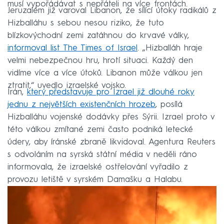
musí vypořádávat s nepřáteli na více frontách.
Jeruzalém již varoval Libanon, že sílící útoky radikálů z
Hizballáhu s sebou nesou riziko, že tuto
blízkovýchodní zemi zatáhnou do krvavé války,
informoval list The Times of Israel
. „Hizballáh hraje
velmi nebezpečnou hru, hrotí situaci. Každý den
vidíme více a více útoků. Libanon může válkou jen
ztratit,“ uvedlo izraelské vojsko.
Írán,
který představuje pro Izrael již dlouhé roky
jednu z největších existenčních hrozeb
, posílá
Hizballáhu vojenské dodávky přes Sýrii. Izrael proto v
této válkou zmítané zemi často podniká letecké
údery, aby íránské zbraně likvidoval. Agentura Reuters
s odvoláním na syrská státní média v neděli ráno
informovala, že izraelské ostřelování vyřadilo z
provozu letiště v syrském Damašku a Halabu.