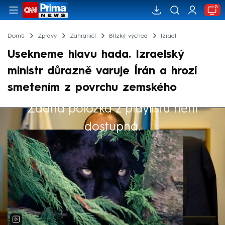
Domů
Zprávy
Zahraničí
Blízký východ
Izrael
Usekneme hlavu hada. Izraelský
ministr důrazně varuje Írán a hrozí
smetením z povrchu zemského
Žádná položka z playlistu není
Výběr redakce
dostupná.