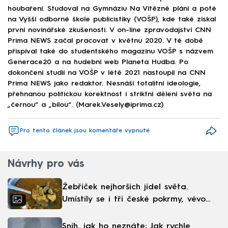
houbaření. Studoval na Gymnáziu Na Vítězné pláni a poté
na Vyšší odborné škole publicistiky (VOŠP), kde také získal
první novinářské zkušenosti. V on-line zpravodajství CNN
Prima NEWS začal pracovat v květnu 2020. V té době
přispíval také do studentského magazínu VOŠP s názvem
Generace20 a na hudební web Planeta Hudba. Po
dokončení studií na VOŠP v létě 2021 nastoupil na CNN
Prima NEWS jako redaktor. Nesnáší totalitní ideologie,
přehnanou politickou korektnost i striktní dělení světa na
„černou“ a „bílou“. (Marek.Vesely@iprima.cz)
Pro tento článek jsou komentáře vypnuté
Návrhy pro vás
Žebříček nejhorších jídel světa.
Umístily se i tři české pokrmy, vévodí
skandinávská kuchyně
Sníh, jak ho neznáte: Jak rychle