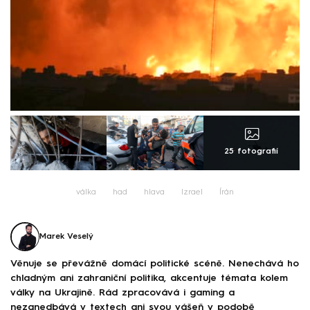
25 fotografií
válka
had
hlava
Izrael
Írán
Marek Veselý
Věnuje se převážně domácí politické scéně. Nenechává ho
chladným ani zahraniční politika, akcentuje témata kolem
války na Ukrajině. Rád zpracovává i gaming a
nezanedbává v textech ani svou vášeň v podobě