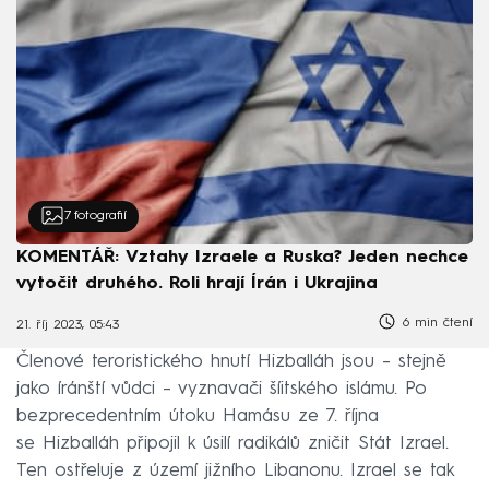
7
fotografií
KOMENTÁŘ: Vztahy Izraele a Ruska? Jeden nechce
vytočit druhého. Roli hrají Írán i Ukrajina
6 min čtení
21. říj 2023, 05:43
Členové teroristického hnutí Hizballáh jsou – stejně
jako íránští vůdci – vyznavači šíitského islámu. Po
bezprecedentním útoku Hamásu ze 7. října
se Hizballáh připojil k úsilí radikálů zničit Stát Izrael.
Ten ostřeluje z území jižního Libanonu. Izrael se tak