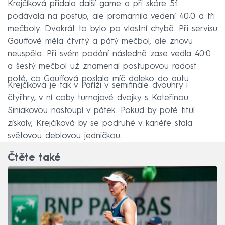
Krejčíková přidala další game a při skóre 5:1
podávala na postup, ale promarnila vedení 40:0 a tři
mečboly. Dvakrát to bylo po vlastní chybě. Při servisu
Gauffové měla čtvrtý a pátý mečbol, ale znovu
neuspěla. Při svém podání následně zase vedla 40:0
a šestý mečbol už znamenal postupovou radost
poté, co Gauffová poslala míč daleko do autu.
Krejčíková je tak v Paříži v semifinále dvouhry i
čtyřhry, v ní coby turnajové dvojky s Kateřinou
Siniakovou nastoupí v pátek. Pokud by poté titul
získaly, Krejčíková by se podruhé v kariéře stala
světovou deblovou jedničkou.
Čtěte také