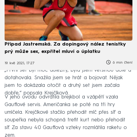
Případ Jastremská. Za dopingový nález tenistky
prý může sex, expřítel mluví o úplatku
6 min čtení
19. kvě 2021, 17:27
„První set byl moc důležitý, byla jsem většinou dole a
dotahovala. Snažila jsem se hrát a bojovat. Nějak
jsem to dokázala otočit a druhý set jsem začala
dobře,“ popsala Krejčíková.
V jeho úvodu odvrátila brejkbol a vzápětí vzala
Gauffové servis. Američanka se poté na tři hry
umlčela. Krejčíkové stačilo přehodit míč přes síť a
soupeřka nebyla schopná trefit kurt nebo přehodit
síť. Za stavu 4:0 Gauffová vzteky rozmlátila raketu o
zem.