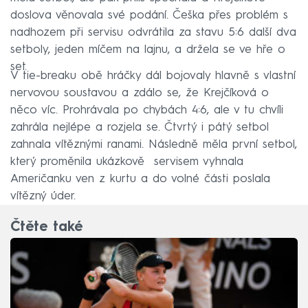
doslova věnovala své podání. Češka přes problém s
nadhozem při servisu odvrátila za stavu 5:6 další dva
setboly, jeden míčem na lajnu, a držela se ve hře o
set.
V tie-breaku obě hráčky dál bojovaly hlavně s vlastní
nervovou soustavou a zdálo se, že Krejčíková o
něco víc. Prohrávala po chybách 4:6, ale v tu chvíli
zahrála nejlépe a rozjela se. Čtvrtý i pátý setbol
zahnala vítěznými ranami. Následně měla první setbol,
který proměnila ukázkově servisem vyhnala
Američanku ven z kurtu a do volné části poslala
vítězný úder.
Čtěte také