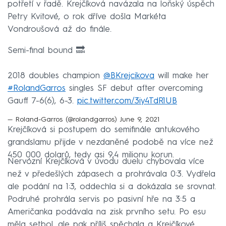
potřetí v řadě. Krejčíková navázala na loňský úspěch
Petry Kvitové, o rok dříve došla Markéta
Vondroušová až do finále.
Semi-final bound 🔜
2018 doubles champion
@BKrejcikova
will make her
#RolandGarros
singles SF debut after overcoming
Gauff 7-6(6), 6-3.
pic.twitter.com/3iy4TdR1UB
— Roland-Garros (@rolandgarros)
June 9, 2021
Krejčíková si postupem do semifinále antukového
grandslamu přijde v nezdaněné podobě na více než
450 000 dolarů, tedy asi 9,4 milionu korun.
Nervózní Krejčíková v úvodu duelu chybovala více
než v předešlých zápasech a prohrávala 0:3. Vydřela
ale podání na 1:3, oddechla si a dokázala se srovnat.
Podruhé prohrála servis po pasivní hře na 3:5 a
Američanka podávala na zisk prvního setu. Po esu
měla setbol, ale pak příliš spěchala a Krejčíkové