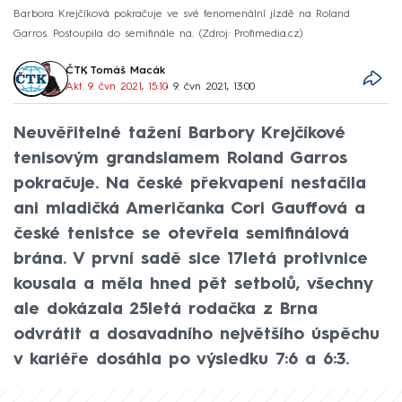
Barbora Krejčíková pokračuje ve své fenomenální jízdě na Roland
Garros. Postoupila do semifinále na.
Zdroj: Profimedia.cz
ČTK
,
Tomáš Macák
Akt. 9. čvn 2021, 15:10
• 9. čvn 2021, 13:00
Neuvěřitelné tažení Barbory Krejčíkové
tenisovým grandslamem Roland Garros
pokračuje. Na české překvapení nestačila
ani mladičká Američanka Cori Gauffová a
české tenistce se otevřela semifinálová
brána. V první sadě sice 17letá protivnice
kousala a měla hned pět setbolů, všechny
ale dokázala 25letá rodačka z Brna
odvrátit a dosavadního největšího úspěchu
v kariéře dosáhla po výsledku 7:6 a 6:3.