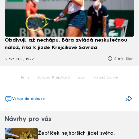
Obdivuji, až nechápu. Bára zvládá neskutečnou
nálož, říká k jízdě Krejčíkové Šavrda
6 min čtení
8. čvn 2021, 16:22
tenis
Barbora Krejčíková
sport
Roland Garros
Vstup do diskuze
Návrhy pro vás
Žebříček nejhorších jídel světa.