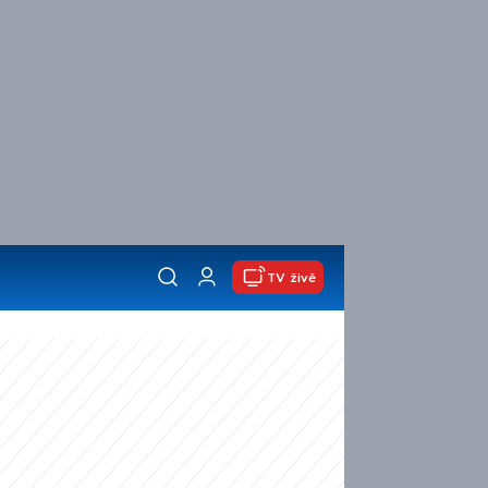
TV živě