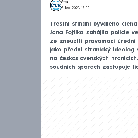
ČTK
7. led 2021, 17:42
Trestní stíhání bývalého člen
Jana Fojtíka zahájila policie 
ze zneužití pravomoci úřední 
jako přední stranický ideolog 
na československých hranicích
soudních sporech zastupuje l