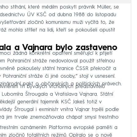
ího stíhání, které médiím poskytl právník Müller, se
předsednictvu ÚV KSČ od dubna 1988 do listopadu
vyšetřování zločinů komunismu muži vyčítá to, že
áž mohla střílet na lidi, kteří se pokoušeli opustit
gala a Vajnara bylo zastaveno
moci žádná konkrétní opatření směřující k přijetí
kům Pohraniční stráže nedovoloval použít střelnou
vněně pokoušely státní hranice ČSSR překročit a
 Pohraniční stráže či jiné osoby,“ stojí v usnesení.
ezinárodní pakt o občanských a politických právech.
obviněním tří bývalých vrcholných představitelů
 Lubomíra Štrougala a Vratislava Vajnara. Státní
 Někdejší generální tajemník KSČ Jakeš totiž v
ády Štrougal i exministr vnitra Vajnar trpěli podle
rá jim trvale znemožňovala chápat smysl trestního
ým trestním oznámením Platforma evropské paměti a
m zločinů totalitních režimů. Opíralo se o nově