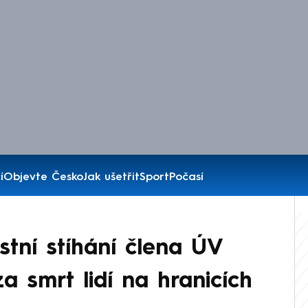
í
Objevte Česko
Jak ušetřit
Sport
Počasí
estní stíhání člena ÚV
a smrt lidí na hranicích