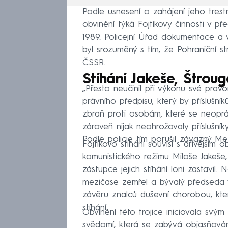
Podle usnesení o zahájení jeho trestn
obvinění týká Fojtíkovy činnosti v 
1989. Policejní Úřad dokumentace a 
byl srozuměný s tím, že Pohraniční str
ČSSR.
Stíhání Jakeše, Štrou
„Přesto neučinil při výkonu své pravo
právního předpisu, který by příslušní
zbraň proti osobám, které se neoprá
zároveň nijak neohrožovaly příslušníky
Podle policie tím porušil závazný M
Fojtíkovo stíhání souvisí s dřívějším 
komunistického režimu Miloše Jakeše,
zástupce jejich stíhání loni zastavil.
mezičase zemřel a bývalý předseda vl
závěru znalců duševní chorobou, kte
stíhání.
Obvinění této trojice iniciovala sv
svědomí, která se zabývá objasňování