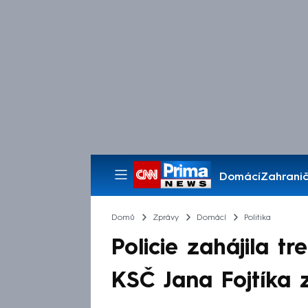
Domácí
Zahranič
Pořady
Domů
Zprávy
Domácí
Politika
Policie zahájila tr
KSČ Jana Fojtíka z