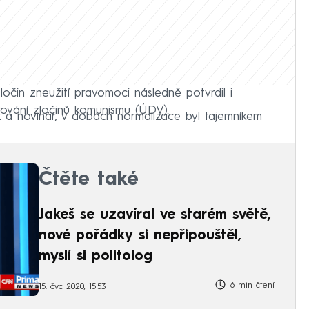
ločin zneužití pravomoci následně potvrdil i
ování zločinů komunismu (ÚDV).
tik a novinář, v dobách normalizace byl tajemníkem
Čtěte také
Jakeš se uzavíral ve starém světě,
nové pořádky si nepřipouštěl,
myslí si politolog
6 min čtení
15. čvc 2020, 15:53