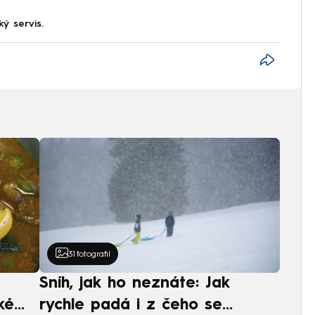
ký servis.
31
fotografií
Sníh, jak ho neznáte: Jak
ké
rychle padá i z čeho se