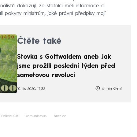
nalistů dokazují, že státníci měli informace o
i pokyny ministrům, jaké právní předpisy mají
Čtěte také
Stovka s Gottwaldem aneb Jak
jsme prožili poslední týden před
sametovou revolucí
6 min čtení
10. lis 2020, 17:32
Policie ČR
komunismus
hranice