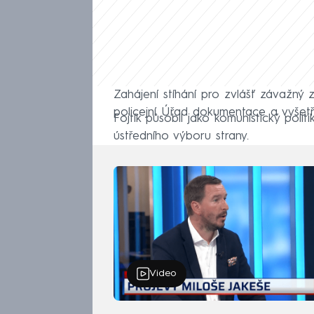
Zahájení stíhání pro zvlášť závažný z
policejní Úřad dokumentace a vyšetř
Fojtík působil jako komunistický poli
ústředního výboru strany.
Video