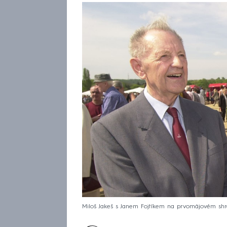
Miloš Jakeš s Janem Fojtíkem na prvomájovém sh