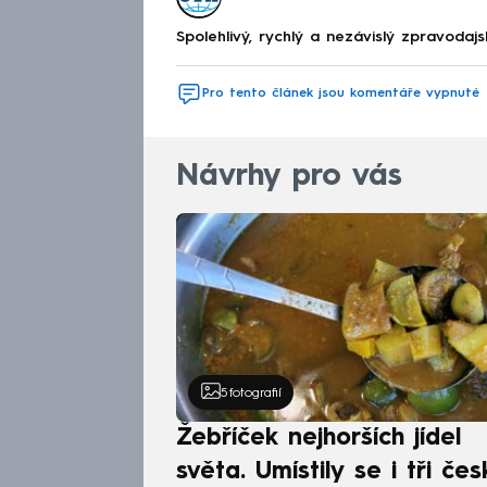
Spolehlivý, rychlý a nezávislý zpravodajs
Pro tento článek jsou komentáře vypnuté
Návrhy pro vás
5
fotografií
Žebříček nejhorších jídel
světa. Umístily se i tři čes