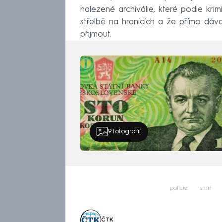
nalezené archiválie, které podle krimi
střelbě na hranicích a že přímo dával
přijmout.
9
fotografií
policie
smrt
ČTK