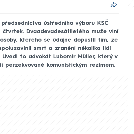
a předsednictva ústředního výboru KSČ
ve čtvrtek. Dvaadevadesátiletého muže viní
osoby, kterého se údajně dopustil tím, že
spoluzavinil smrt a zranění několika lidí
. Uvedl to advokát Lubomír Müller, který v
idi perzekvované komunistickým režimem.