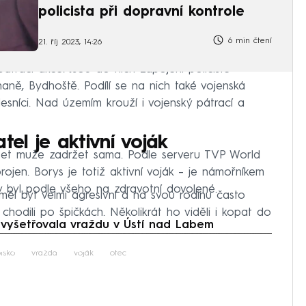
policista při dopravní kontrole
6 min čtení
21. říj 2023, 14:26
 pátrací akce. Jsou do nich zapojeni policisté
ně, Bydhoště. Podílí se na nich také vojenská
 lesníci. Nad územím krouží i vojenský pátrací a
el je aktivní voják
et muže zadržet sama. Podle serveru TVP World
rojen. Borys je totiž aktivní voják – je námořníkem
 byl podle všeho na zdravotní dovolené.
měl být velmi agresivní a na svou rodinu často
 chodili po špičkách. Několikrát ho viděli i kopat do
 vyšetřovala vraždu v Ústí nad Labem
iled to fetch
lsko
vražda
voják
otec