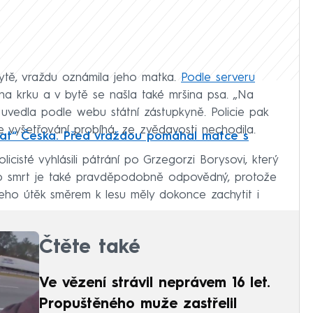
ytě, vraždu oznámila jeho matka.
Podle serveru
a krku a v bytě se našla také mršina psa. „Na
“ uvedla podle webu státní zástupkyně. Policie pak
de vyšetřování probíhá, ze zvědavosti nechodila.
pat“ Česka. Před vraždou pomáhal matce s
olicisté vyhlásili pátrání po Grzegorzi Borysovi, který
ho smrt je také pravděpodobně odpovědný, protože
 Jeho útěk směrem k lesu měly dokonce zachytit i
Čtěte také
Ve vězení strávil neprávem 16 let.
Propuštěného muže zastřelil