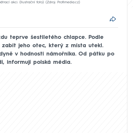
ací akci. (Ilustrační foto)
Zdroj: Profimedia.cz
ždu teprve šestiletého chlapce. Podle
 zabít jeho otec, který z místa utekl.
 Gdyně v hodnosti námořníka. Od pátku po
í, informují polská média.