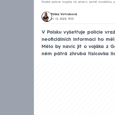
Polská policie rozjela na severu země rozsáhlou pátr
Eliška Votrubová
21. říj 2023, 19:51
V Polsku vyšetřuje policie vra
neoficiálních informací ho měl
Mělo by navíc jít o vojáka z
něm pátrá zhruba tisícovka lid