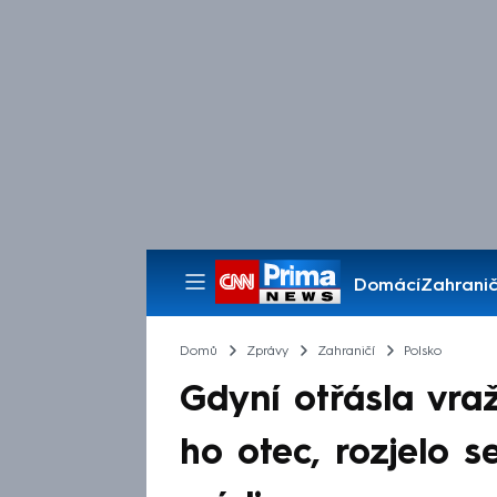
Domácí
Zahranič
Pořady
Domů
Zprávy
Zahraničí
Polsko
Gdyní otřásla vra
ho otec, rozjelo s