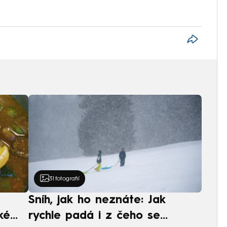
31
fotografií
Sníh, jak ho neznáte: Jak
ké
rychle padá i z čeho se