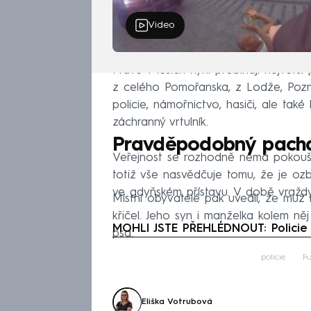
Video
Právě v lesích nyní probíhají největší
z celého Pomořanska, z Lodže, Pozna
policie, námořnictvo, hasiči, ale také
záchranný vrtulník.
Pravděpodobný pachat
Veřejnost se rozhodně nemá pokouš
totiž vše nasvědčuje tomu, že je ozb
ve gdyňském přístavu. V době vraždy
Místní obyvatelé pak uvedli, že muž 
křičel. Jeho syn i manželka kolem něj
MOHLI JSTE PŘEHLÉDNOUT: Policie
psa.
Fa
policie
Po
Eliška Votrubová