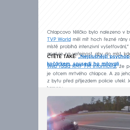
Chlapcovo tělíčko bylo nalezeno v b
TVP World
měl mít hoch řezné rány n
místě probíhá intenzivní vyšetřování,
apeluje na veřejnost, aby do míst, k
ČTĚTE TAKÉ:
„Nejslušnější psycho
kočárkem, sousedi ho milovali
Web rádia RMF FM informoval
, že p
je otcem mrtvého chlapce. A za je
z bytu před příjezdem policie utekl.
kamery.