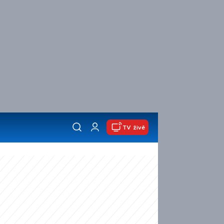
TV živě