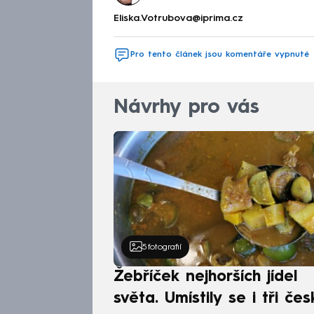
Eliska.Votrubova@iprima.cz
Pro tento článek jsou komentáře vypnuté
Návrhy pro vás
5
fotografií
Žebříček nejhorších jídel
světa. Umístily se i tři čes