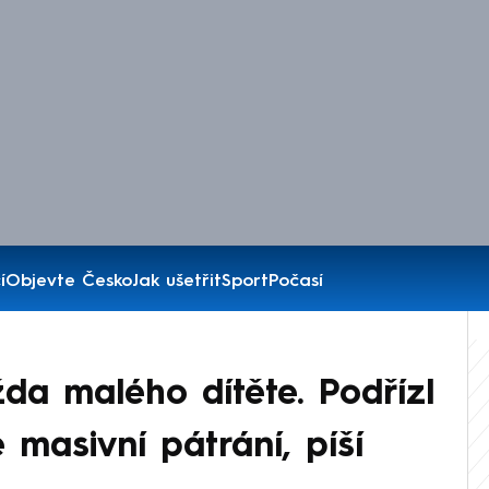
í
Objevte Česko
Jak ušetřit
Sport
Počasí
žda malého dítěte. Podřízl
e masivní pátrání, píší