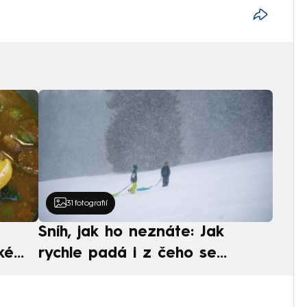
31
fotografií
Sníh, jak ho neznáte: Jak
ké
rychle padá i z čeho se
ská
skládá. A vločky nejsou bílé