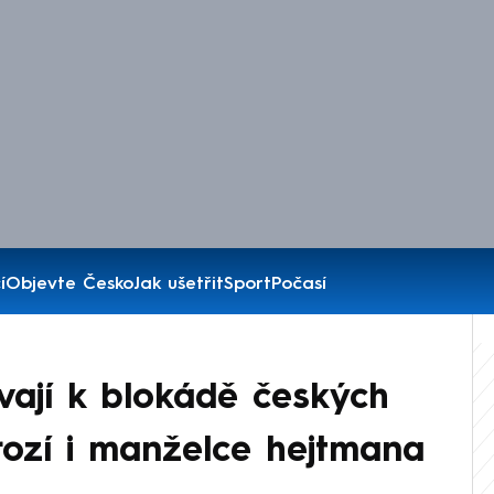
í
Objevte Česko
Jak ušetřit
Sport
Počasí
ývají k blokádě českých
rozí i manželce hejtmana