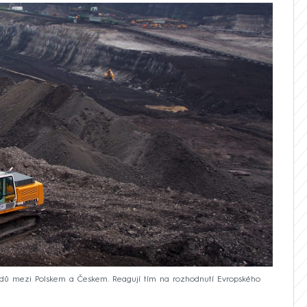
chodů mezi Polskem a Českem. Reagují tím na rozhodnutí Evropského