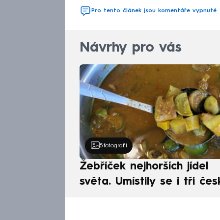
Pro tento článek jsou komentáře vypnuté
Návrhy pro vás
5
fotografií
Žebříček nejhorších jídel
světa. Umístily se i tři čes
pokrmy, vévodí skandináv
kuchyně