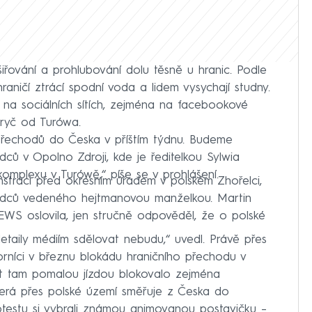
šiřování a prohlubování dolu těsně u hranic. Podle
aničí ztrácí spodní voda a lidem vysychají studny.
jí na sociálních sítích, zejména na facebookové
ryč od Turówa.
řechodů do Česka v příštím týdnu. Budeme
 v Opolno Zdroji, kde je ředitelkou Sylwia
omplexu v Turówě,“ píše se v prohlášení.
nstraci před okresním úřadem v polském Zhořelci,
odců vedeného hejtmanovou manželkou. Martin
WS oslovila, jen stručně odpověděl, že o polské
etaily médiím sdělovat nebudu,“ uvedl. Právě přes
orníci v březnu blokádu hraničního přechodu v
ut tam pomalou jízdou blokovalo zejména
erá přes polské území směřuje z Česka do
estu si vybrali známou animovanou postavičku –