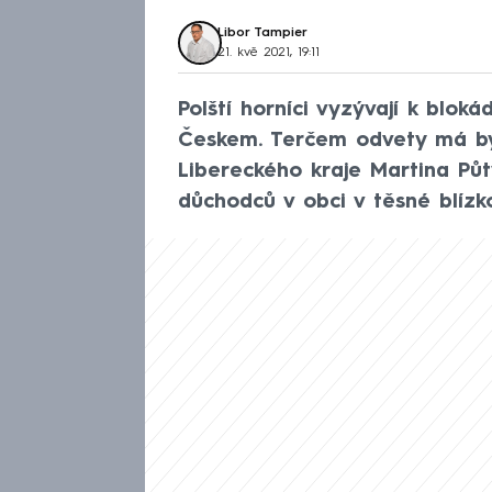
Libor Tampier
21. kvě 2021, 19:11
Polští horníci vyzývají k blo
Českem. Terčem odvety má bý
Libereckého kraje Martina Půt
důchodců v obci v těsné blízko