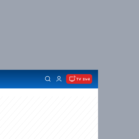
TV živě