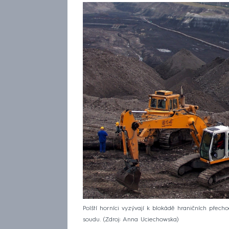
Polští horníci vyzývají k blokádě hraničních pře
soudu.
Zdroj: Anna Uciechowska