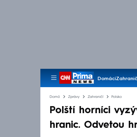
Domácí
Zahranič
Pořady
Domů
Zprávy
Zahraničí
Polsko
Polští horníci vyz
hranic. Odvetou h