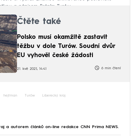
patkou a nápisem Bráním Turów.
Čtěte také
Polsko musí okamžitě zastavit
těžbu v dole Turów. Soudní dvůr
EU vyhověl české žádosti
6 min čtení
21. kvě 2021, 14:41
hejtman
Turów
Liberecký kraj
raj a autorem článků on-line redakce CNN Prima NEWS.