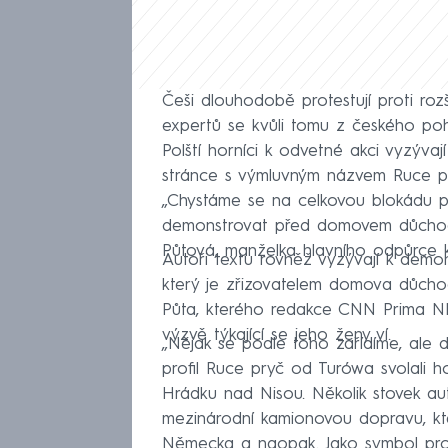
Češi dlouhodobě protestují proti roz
expertů se kvůli tomu z českého pohr
Polští horníci k odvetné akci vyzýva
stránce s výmluvným názvem Ruce p
„Chystáme se na celkovou blokádu p
demonstrovat před domovem důchodců
Půtová, manželka hlavního odpůrce k
Autoři textu rovněž vyzývají k demo
který je zřizovatelem domova důch
Půta, kterého redakce CNN Prima NE
výzvě týkající se jeho ženy ví.
„Nějak se podle toho zařídíme, ale d
profil Ruce pryč od Turówa svolali h
Hrádku nad Nisou. Několik stovek a
mezinárodní kamionovou dopravu, kt
Německa a naopak. Jako symbol prot