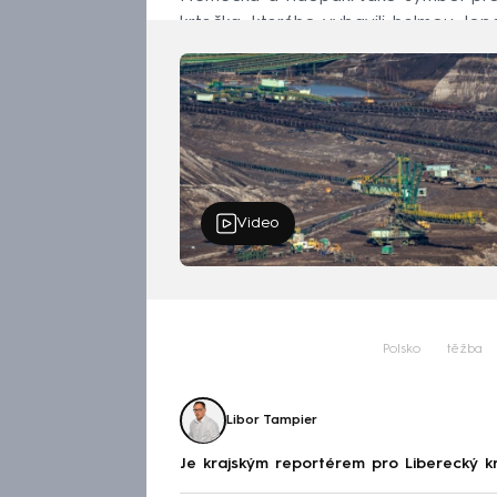
krtečka, kterého vybavili helmou, lo
Video
Polsko
těžba
Libor Tampier
Je krajským reportérem pro Liberecký k