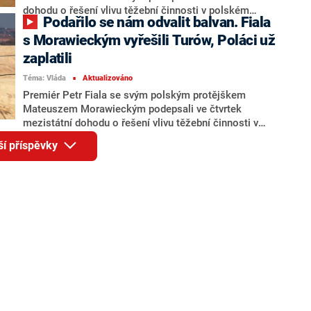
dohodu o řešení vlivu těžební činnosti v polském
Podařilo se nám odvalit balvan. Fiala
hnědouhelném dole Turów. Exministr životního
prostředí Richard Brabec (ANO) a hejtman Libereckého
s Morawieckým vyřešili Turów, Poláci už
kraje Martin Půta (SLK) v pořadu 360° na CNN Prima
zaplatili
NEWS neskrývali svá nadšení. Brabec se však obává
Téma: Vláda
Aktualizováno
pětileté lhůty na vypovězení smlouvy.
■
Premiér Petr Fiala se svým polským protějškem
Mateuszem Morawieckým podepsali ve čtvrtek
mezistátní dohodu o řešení vlivu těžební činnosti v
polském hnědouhelném dole Turów. Polsko Česku již
ší příspěvky
zaplatilo náhradu 45 milionů eur za škody způsobené
těžbou v dole Turów a na pětileté délce soudního
dohledu, řekl Fiala. Z náhrady dostane 35 milionů
korun Liberecký kraj a zbytek český stát. Česko
zároveň stáhne žalobu u Soudního dvora EU poté, co
obdrží od Polska domluvené finanční prostředky.