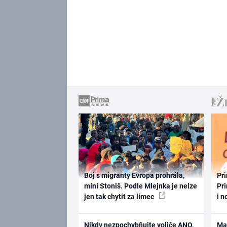
Boj s migranty Evropa prohrála,
Pri
míní Stoniš. Podle Mlejnka je nelze
Pri
jen tak chytit za límec
i n
Nikdy nezpochybňujte voliče ANO,
Ma