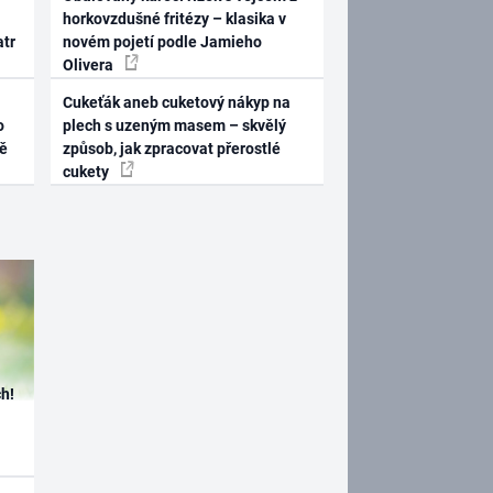
horkovzdušné fritézy – klasika v
atr
novém pojetí podle Jamieho
Olivera
Cukeťák aneb cuketový nákyp na
o
plech s uzeným masem – skvělý
ně
způsob, jak zpracovat přerostlé
cukety
h!