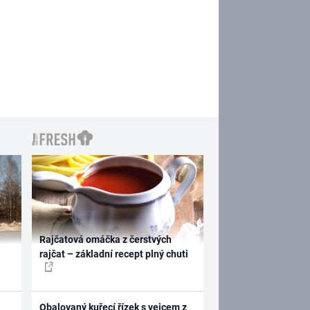
Rajčatová omáčka z čerstvých
rajčat – základní recept plný chuti
Obalovaný kuřecí řízek s vejcem z