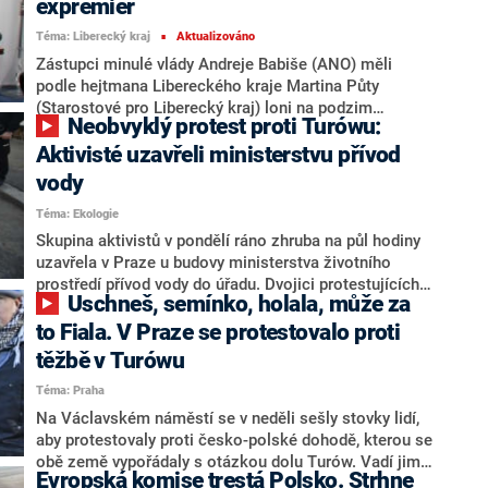
expremiér
Téma: Liberecký kraj
Aktualizováno
■
Zástupci minulé vlády Andreje Babiše (ANO) měli
podle hejtmana Libereckého kraje Martina Půty
(Starostové pro Liberecký kraj) loni na podzim
Neobvyklý protest proti Turówu:
možnost vyjednat lepší podmínky smlouvy o řešení
vlivů těžby v polském hnědouhelném dole Turów, ale
Aktivisté uzavřeli ministerstvu přívod
zřejmě se báli uzavřít dohodu krátce před sněmovními
vody
volbami. Babiš označil Půtovo vyjádření za lež.
Téma: Ekologie
Polsko podle něj čekalo „na novou slabou vládu“.
Skupina aktivistů v pondělí ráno zhruba na půl hodiny
uzavřela v Praze u budovy ministerstva životního
prostředí přívod vody do úřadu. Dvojici protestujících,
Uschneš, semínko, holala, může za
kteří poté bránili v přístupu k uzávěrům z obou stran
budovy, z místa odvedli policisté. Protest mířil proti
to Fiala. V Praze se protestovalo proti
vládní dohodě o těžbě v polském hnědouhelném dole
těžbě v Turówu
Turów. Obyvatelé příhraničních obcí na české straně
Téma: Praha
poukazují na to, že v oblasti kvůli těžbě ubývá spodní
vody.
Na Václavském náměstí se v neděli sešly stovky lidí,
aby protestovaly proti česko-polské dohodě, kterou se
obě země vypořádaly s otázkou dolu Turów. Vadí jim,
Evropská komise trestá Polsko. Strhne
že Česko stáhlo žalobu u Soudního dvora Evropské