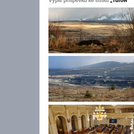
Výpis příspěvků ke štítku
„Turów“