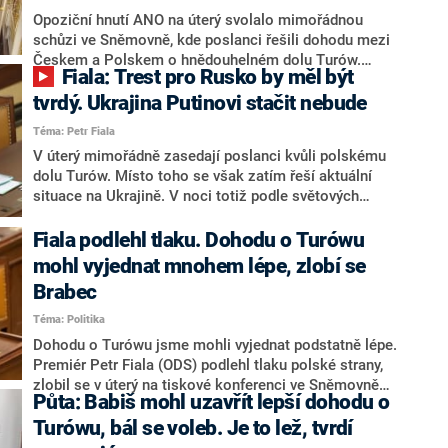
Fiala (ODS) a polský premiér Mateusz Morawiecki.
Opoziční hnutí ANO na úterý svolalo mimořádnou
Česko následně stáhlo žalobu na Polsko kvůli Turówu
schůzi ve Sněmovně, kde poslanci řešili dohodu mezi
u Soudního dvora Evropské unie.
Českem a Polskem o hnědouhelném dolu Turów.
Fiala: Trest pro Rusko by měl být
Schůze měla na programu bod „selhání české vlády a
fatální důsledky dohody“. Poslanci si ale program
tvrdý. Ukrajina Putinovi stačit nebude
neschválili a schůze po 13. hodině skončila bez
Téma: Petr Fiala
závěru.
V úterý mimořádně zasedají poslanci kvůli polskému
dolu Turów. Místo toho se však zatím řeší aktuální
situace na Ukrajině. V noci totiž podle světových
agentur překročili ruští vojáci hranice do
separatistických území na východě země. V úvodu
Fiala podlehl tlaku. Dohodu o Turówu
schůze si vzal slovo premiér Petr Fiala (ODS). Podle
mohl vyjednat mnohem lépe, zlobí se
něj je Evropa krok od války, vyslovil se pro tvrdé
Brabec
sankce pro Rusko.
Téma: Politika
Dohodu o Turówu jsme mohli vyjednat podstatně lépe.
Premiér Petr Fiala (ODS) podlehl tlaku polské strany,
zlobil se v úterý na tiskové konferenci ve Sněmovně
Půta: Babiš mohl uzavřít lepší dohodu o
bývalý ministr životního prostředí Richard Brabec
(ANO). ANO na úterý svolalo mimořádnou schůzi ve
Turówu, bál se voleb. Je to lež, tvrdí
Sněmovně, kde chce dohodu o dolu Turów řešit.