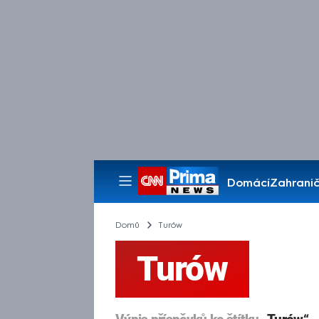
Domácí
Zahranič
Pořady
Domů
Turów
Turów