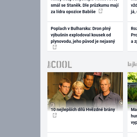
smál se Staněk. Dle průzkumu mají
vž
za lídra opozice Babiše
já,
Poplach v Bulharsku: Dron plný
Ro
výbušnin explodoval kousek od
Pr
plynovodu, jeho původ je nejasný
a 
10 nejlepších dílů Hvězdné brány
Ma
hum
vy