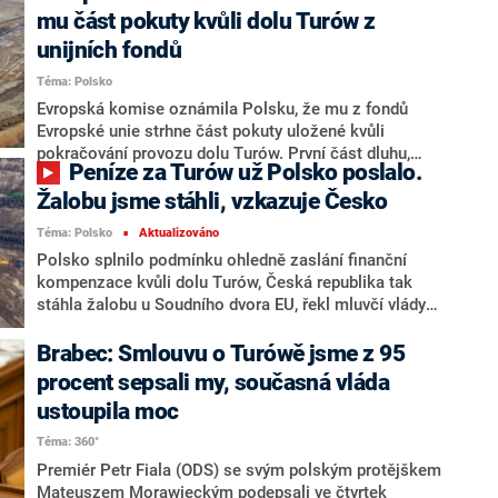
unie výměnou za finanční kompenzace.
mu část pokuty kvůli dolu Turów z
unijních fondů
Téma: Polsko
Evropská komise oznámila Polsku, že mu z fondů
Evropské unie strhne část pokuty uložené kvůli
pokračování provozu dolu Turów. První část dluhu,
Peníze za Turów už Polsko poslalo.
který má Polsko jako vůbec první země platit za
neuposlechnutí příkazu unijního soudu, činí přibližně
Žalobu jsme stáhli, vzkazuje Česko
15 milionů eur (363 milionů korun), uvedl v úterý
Téma: Polsko
Aktualizováno
■
mluvčí komise, podle něhož Brusel sumu Varšavě
Polsko splnilo podmínku ohledně zaslání finanční
odebere po uplynutí desetidenní lhůty.
kompenzace kvůli dolu Turów, Česká republika tak
stáhla žalobu u Soudního dvora EU, řekl mluvčí vlády
Smolka. Ministerstvo životního prostředí obdrželo
domluvenou částku v pátek odpoledne.
Brabec: Smlouvu o Turówě jsme z 95
procent sepsali my, současná vláda
ustoupila moc
Téma: 360°
Premiér Petr Fiala (ODS) se svým polským protějškem
Mateuszem Morawieckým podepsali ve čtvrtek