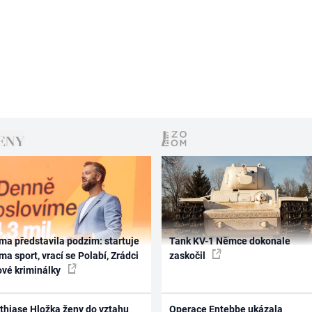
ma představila podzim: startuje
Tank KV-1 Němce dokonale
ma sport, vrací se Polabí, Zrádci
zaskočil
ové kriminálky
thiase Hložka ženy do vztahu
Operace Entebbe ukázala