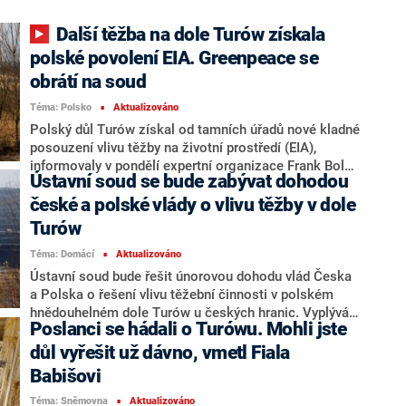
Další těžba na dole Turów získala
polské povolení EIA. Greenpeace se
obrátí na soud
Téma: Polsko
Aktualizováno
■
Polský důl Turów získal od tamních úřadů nové kladné
posouzení vlivu těžby na životní prostředí (EIA),
informovaly v pondělí expertní organizace Frank Bold
Ústavní soud se bude zabývat dohodou
a ekologická organizace Greenpeace. Polské orgány
tak mohou těžbu v dole povolit až do roku 2044.
české a polské vlády o vlivu těžby v dole
Podle Frank Bold ale rozhodnutí vychází ze špatných
Turów
dat, kvůli kterým budou lidé na české straně hranice
Téma: Domácí
Aktualizováno
dál přicházet o vodu. Greenpeace se chystá soudit.
■
Ústavní soud bude řešit únorovou dohodu vlád Česka
a Polska o řešení vlivu těžební činnosti v polském
hnědouhelném dole Turów u českých hranic. Vyplývá
Poslanci se hádali o Turówu. Mohli jste
to z údajů na webu soudu, na které v pondělí
upozornila Česká televize. Ústavní stížnost podali lidé
důl vyřešit už dávno, vmetl Fiala
z české obce Uhelná blízko dolu, podle kterých
Babišovi
mezistátní dohoda nezabrání škodám kvůli těžbě.
Téma: Sněmovna
Aktualizováno
Dohodu podepsali 3. února předseda české vlády Petr
■