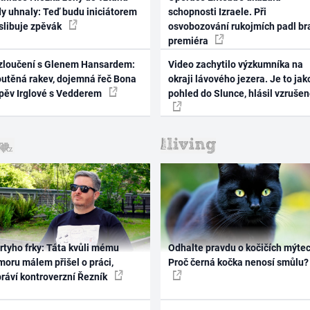
dy uhnaly: Teď budu iniciátorem
schopnosti Izraele. Při
 slibuje zpěvák
osvobozování rukojmích padl br
premiéra
zloučení s Glenem Hansardem:
Video zachytilo výzkumníka na
outěná rakev, dojemná řeč Bona
okraji lávového jezera. Je to jak
zpěv Irglové s Vedderem
pohled do Slunce, hlásil vzruše
rtyho frky: Táta kvůli mému
Odhalte pravdu o kočičích mýtec
oru málem přišel o práci,
Proč černá kočka nenosí smůlu?
práví kontroverzní Řezník