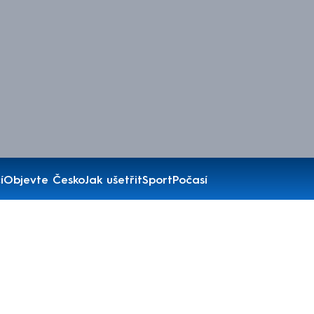
í
Objevte Česko
Jak ušetřit
Sport
Počasí