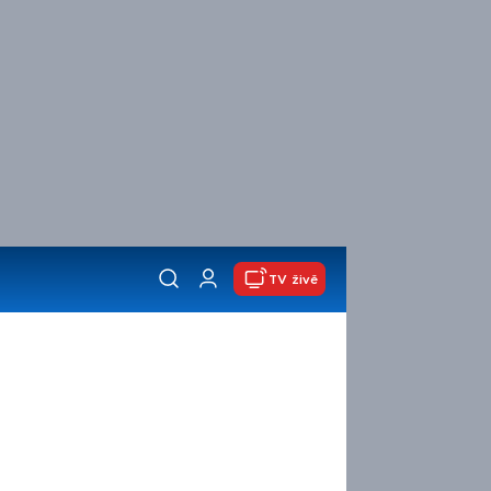
TV živě