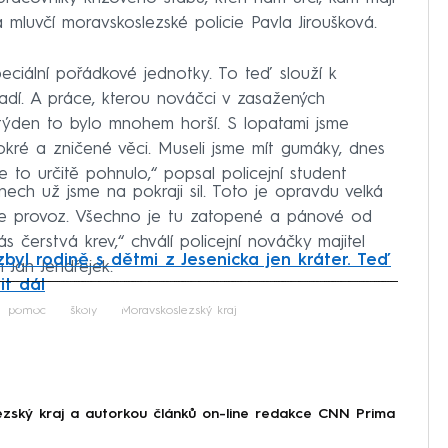
la mluvčí moravskoslezské policie Pavla Jiroušková.
peciální pořádkové jednotky. To teď slouží k
adí. A práce, kterou nováčci v zasažených
ý týden to bylo mnohem horší. S lopatami jsme
okré a zničené věci. Museli jsme mít gumáky, dnes
 to určitě pohnulo,“ popsal policejní student
nech už jsme na pokraji sil. Toto je opravdu velká
me provoz. Všechno je tu zatopené a pánové od
ás čerstvá krev,“ chválí policejní nováčky majitel
byl rodině s dětmi z Jesenicka jen kráter. Teď
 Jan Jendřejek.
it dál
iled to fetch
pomoc
školy
Moravskoslezský kraj
ezský kraj a autorkou článků on-line redakce CNN Prima