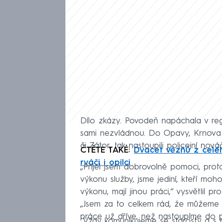
Dílo zkázy. Povodeň napáchala v regi
sami nezvládnou. Do Opavy, Krnova 
či Zátor, tak nastoupili policejní nov
ČTĚTE TAKÉ:
Dvacet vězňů z celé
rváči i opilci
„Přijel jsem dobrovolně pomoci, protož
výkonu služby, jsme jediní, kteří moh
výkonu, mají jinou práci,“ vysvětlil 
„Jsem za to celkem rád, že můžeme 
práce už dříve, než nastoupíme do p
„Vždy komunikujeme se starosty a s p