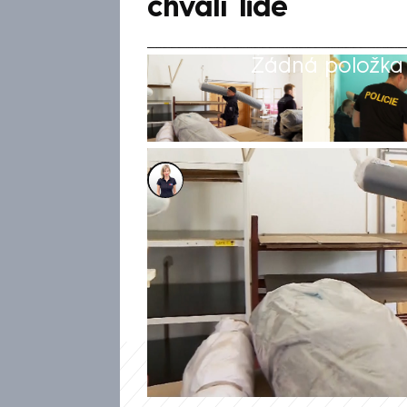
chválí lidé
Žádná položka z
Markéta Schenková
3. říj 2024, 23:53
Policisté pomáhají lidem v za
odstraňování povodňových ško
nováčků z policejních škol. Jej
bahno nebo věci, které zničila