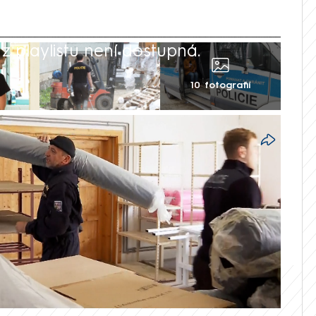
 playlistu není dostupná.
10 fotografií
plavených oblastech na Bruntálsku. K
d se tam dobrovolně přihlásilo 80
ich práce je fyzicky náročná, vynášejí
 přívalová vlna.