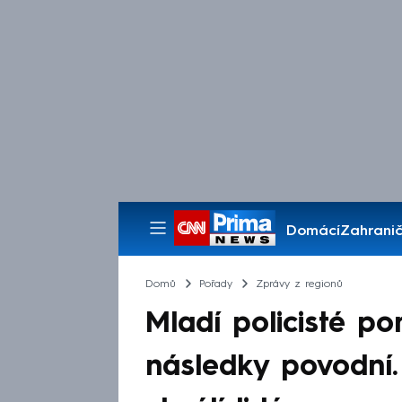
Domácí
Zahranič
Pořady
Domů
Pořady
Zprávy z regionů
Mladí policisté po
následky povodní. 