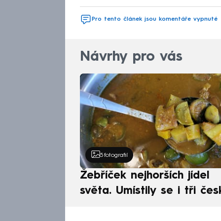
Pro tento článek jsou komentáře vypnuté
Návrhy pro vás
5
fotografií
Žebříček nejhorších jídel
světa. Umístily se i tři čes
pokrmy, vévodí skandináv