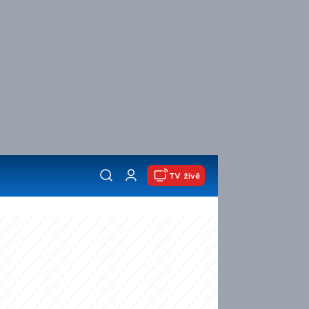
TV živě