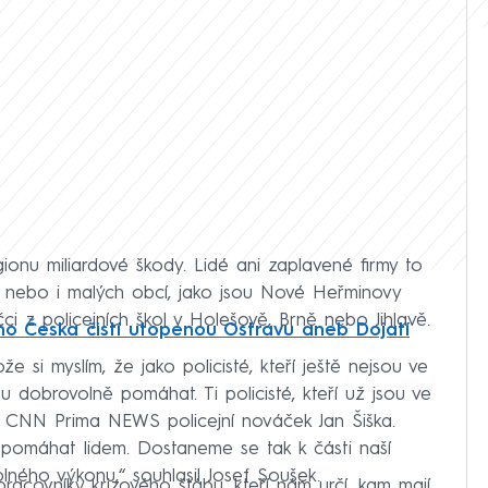
onu miliardové škody. Lidé ani zaplavené firmy to
nebo i malých obcí, jako jsou Nové Heřminovy
áčci z policejních škol v Holešově, Brně nebo Jihlavě.
ho Česka čistí utopenou Ostravu aneb Dojatí
e si myslím, že jako policisté, kteří ještě nejsou ve
ou dobrovolně pomáhat. Ti policisté, kteří už jsou ve
pro CNN Prima NEWS policejní nováček Jan Šiška.
pomáhat lidem. Dostaneme se tak k části naší
lného výkonu,“ souhlasil Josef Soušek.
racovníky krizového štábu, kteří nám určí, kam mají