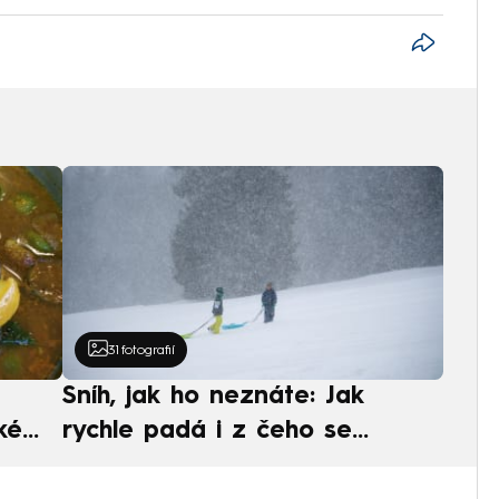
31
fotografií
Sníh, jak ho neznáte: Jak
ké
rychle padá i z čeho se
ská
skládá. A vločky nejsou bílé