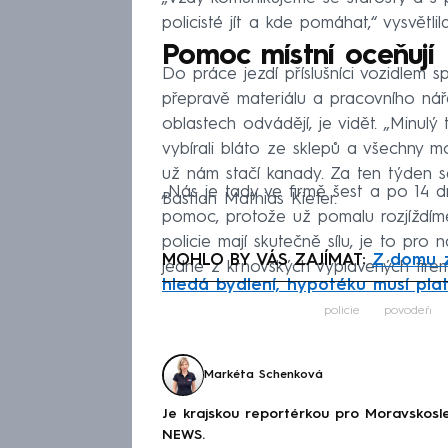
policisté jít a kde pomáhat,“ vysvětli
Pomoc místní oceňují
Do práce jezdí příslušníci vozidlem s
přepravě materiálu a pracovního nář
oblastech odvádějí, je vidět. „Minul
vybírali bláto ze sklepů a všechny m
už nám stačí kanady. Za ten týden se
„Nás je tady ve firmě šest a po 14 d
Bastian Mathias Kiefer.
pomoc, protože už pomalu rozjíždí
policie mají skutečně sílu, je to pro n
MOHLO BY VÁS ZAJÍMAT:
Z domu z
jedné z krnovských vyplavených firem
hledá bydlení, hypotéku musí plat
Fa
policie
povodeň
Markéta Schenková
Je krajskou reportérkou pro Moravskosl
NEWS.