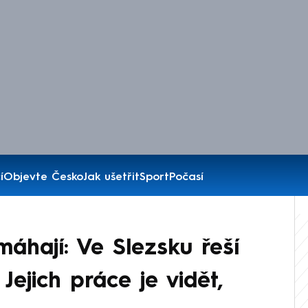
í
Objevte Česko
Jak ušetřit
Sport
Počasí
máhají: Ve Slezsku řeší
Jejich práce je vidět,