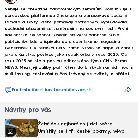
Věnuje se převážně zdravotnickým tématům. Komunikuje s
dárcovskou platformou Znesnáze a zpracovává sociální
témata a texty, které pomáhají potřebným. Vystudovala
obchodní akademii se zaměřením na cestovní ruch. První
novinářské zkušenosti získala na Vyšší odborné škole
publicistiky, kde přispívala do studentského magazínu
Generace20. K redakci CNN Prima NEWS se připojila zprvu
jako stážistka, posléze jako redaktorka v roce 2020. Od
roku 2025 se stala posilou editorského týmu CNN Prima
NEWS. Mezi její záliby patří čtení do brzkých ranních hodin,
multitasking, cestování a čas trávený se zvířaty a přáteli.
Pro tento článek jsou komentáře vypnuté
Návrhy pro vás
Žebříček nejhorších jídel světa.
Umístily se i tři české pokrmy, vévodí