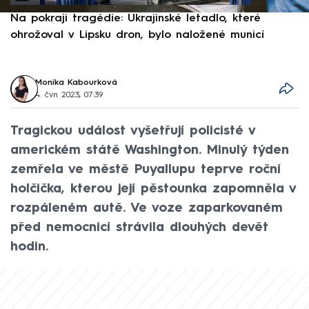
Na pokraji tragédie: Ukrajinské letadlo, které
P
ohrožoval v Lipsku dron, bylo naložené municí
e
Monika Kabourková
4. čvn 2023, 07:39
Tragickou událost vyšetřují policisté v
americkém státě Washington. Minulý týden
zemřela ve městě Puyallupu teprve roční
holčička, kterou její pěstounka zapomněla v
rozpáleném autě. Ve voze zaparkovaném
před nemocnicí strávila dlouhých devět
hodin.