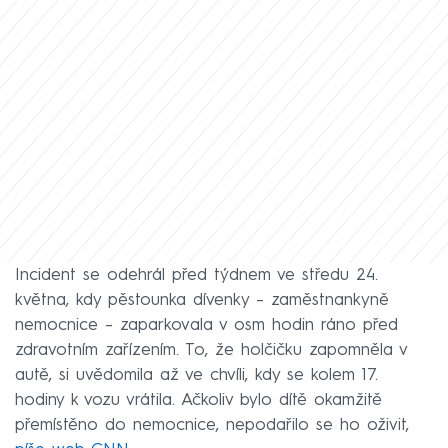
Incident se odehrál před týdnem ve středu 24.
května, kdy pěstounka dívenky – zaměstnankyně
nemocnice – zaparkovala v osm hodin ráno před
zdravotním zařízením. To, že holčičku zapomněla v
autě, si uvědomila až ve chvíli, kdy se kolem 17.
hodiny k vozu vrátila. Ačkoliv bylo dítě okamžitě
přemístěno do nemocnice, nepodařilo se ho oživit,