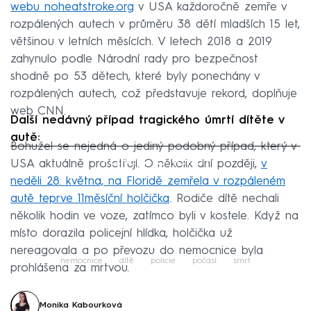
webu noheatstroke.org
v USA každoročně zemře v
rozpálených autech v průměru 38 dětí mladších 15 let,
většinou v letních měsících. V letech 2018 a 2019
zahynulo podle Národní rady pro bezpečnost
shodně po 53 dětech, které byly ponechány v
rozpálených autech, což představuje rekord, doplňuje
web CNN.
Další nedávný případ tragického úmrtí dítěte v
autě:
Bohužel se nejedná o jediný podobný případ, který v
Failed to fetch
USA aktuálně prošetřují. O několik dní později,
v
neděli 28. května, na Floridě zemřela v rozpáleném
autě teprve 11měsíční holčička
. Rodiče dítě nechali
několik hodin ve voze, zatímco byli v kostele. Když na
místo dorazila policejní hlídka, holčička už
nereagovala a po převozu do nemocnice byla
nemocnice
dítě
policie
počasí
smrt
prohlášena za mrtvou.
Monika Kabourková