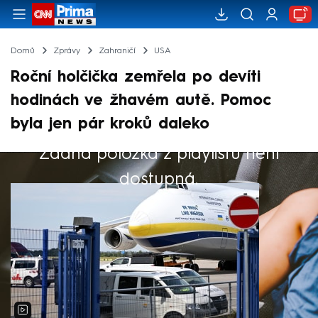
Domů
Zprávy
Zahraničí
USA
Roční holčička zemřela po devíti
hodinách ve žhavém autě. Pomoc
byla jen pár kroků daleko
Žádná položka z playlistu není
Výběr redakce
dostupná.