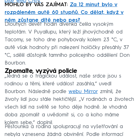
píše web CNN.
MOHLO BY VÁS ZAJÍMAT:
Za 12 minut bylo v
rozpáleném autě 60 stupňů. Co dělat, když v
něm zůstane dítě nebo pes?
Dlouhých devět hodin dívenka čelila vysokým
teplotám. V Puyallupu, který leží jihovýchodně od
Tacomy, se toho dne pohybovaly kolem 23 °C, v
autě však hodnoty při nalezení holčičky přesáhly 37
°C, sdělil důstojník tamního policejního oddělení Don
Bourbon.
Zpomalte, vyzývá policie
„Jedná se o tragickou událost, naše srdce jsou s
rodinou a těmi, které událost zasáhla,“ uvedl
Bourbon. Následně podle
webu Mirror
zmínil, že
životy lidí jsou stále hektičtější. „V rodinách a životech
všech lidí na světě se toho děje hodně. Je vhodná
doba zpomalit a uvědomit si, co a koho máme
kolem sebe,“ doplnil.
Pěstounka a rodina spolupracují na vyšetřování a
nebyla vznesena žádná obvinění. Podle informací