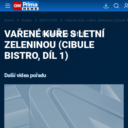
Domů
Pořady
NOVÝ DEN
Vařené kuře s letní zeleninou (Cibule Bis
VAŘENÉ KUŘE S LETNÍ
Failed to fetch
ZELENINOU (CIBULE
BISTRO, DÍL 1)
Další videa pořadu