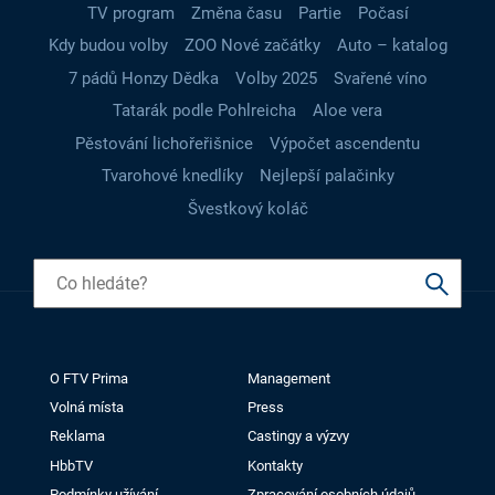
TV program
Změna času
Partie
Počasí
Kdy budou volby
ZOO Nové začátky
Auto – katalog
7 pádů Honzy Dědka
Volby 2025
Svařené víno
Tatarák podle Pohlreicha
Aloe vera
Pěstování lichořeřišnice
Výpočet ascendentu
Tvarohové knedlíky
Nejlepší palačinky
Švestkový koláč
O FTV Prima
Management
Volná místa
Press
Reklama
Castingy a výzvy
HbbTV
Kontakty
Podmínky užívání
Zpracování osobních údajů