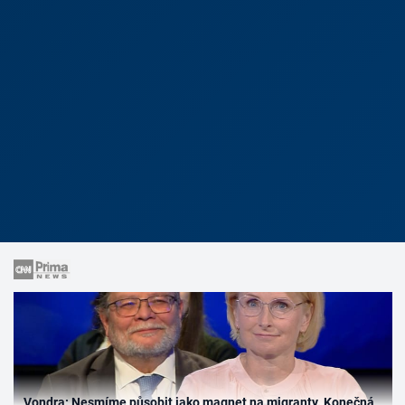
Vondra: Nesmíme působit jako magnet na migranty. Konečná