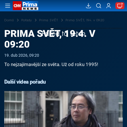
Domů
Pořady
Prima SVĚT
Prima SVĚT, 19.4. v 09:20
PRIMA SVĚT, 19.4. V
Failed to fetch
09:20
19. dub 2026, 09:20
To nejzajímavější ze světa. Už od roku 1995!
Další videa pořadu