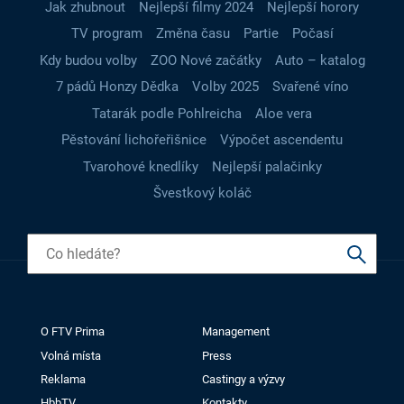
Jak zhubnout
Nejlepší filmy 2024
Nejlepší horory
TV program
Změna času
Partie
Počasí
Kdy budou volby
ZOO Nové začátky
Auto – katalog
7 pádů Honzy Dědka
Volby 2025
Svařené víno
Tatarák podle Pohlreicha
Aloe vera
Pěstování lichořeřišnice
Výpočet ascendentu
Tvarohové knedlíky
Nejlepší palačinky
Švestkový koláč
O FTV Prima
Management
Volná místa
Press
Reklama
Castingy a výzvy
HbbTV
Kontakty