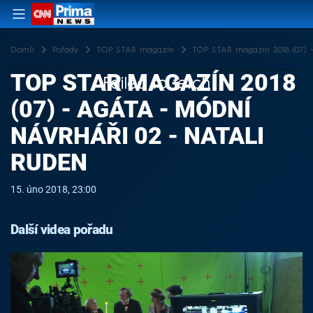
Domů
Pořady
TOP STAR magazín
TOP STAR magazín 2018 (07) -
TOP STAR MAGAZÍN 2018
Failed to fetch
(07) - AGÁTA - MÓDNÍ
NÁVRHÁŘI 02 - NATALI
RUDEN
15. úno 2018, 23:00
Další videa pořadu