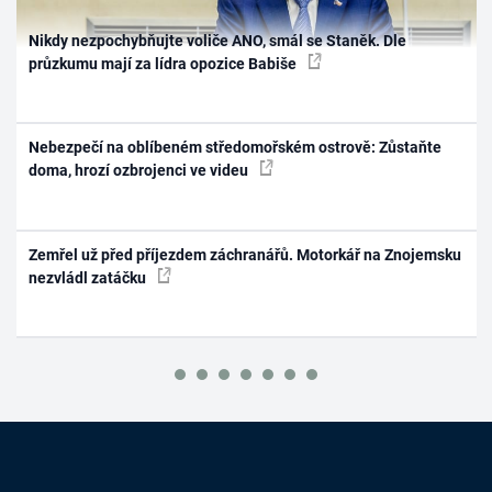
Nikdy nezpochybňujte voliče ANO, smál se Staněk. Dle
průzkumu mají za lídra opozice Babiše
Nebezpečí na oblíbeném středomořském ostrově: Zůstaňte
doma, hrozí ozbrojenci ve videu
Zemřel už před příjezdem záchranářů. Motorkář na Znojemsku
nezvládl zatáčku