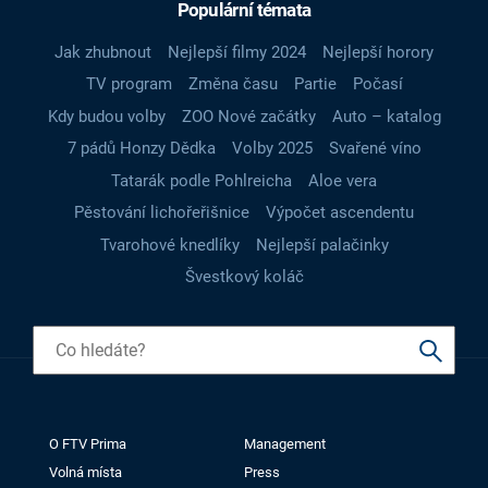
Populární témata
Jak zhubnout
Nejlepší filmy 2024
Nejlepší horory
TV program
Změna času
Partie
Počasí
Kdy budou volby
ZOO Nové začátky
Auto – katalog
7 pádů Honzy Dědka
Volby 2025
Svařené víno
Tatarák podle Pohlreicha
Aloe vera
Pěstování lichořeřišnice
Výpočet ascendentu
Tvarohové knedlíky
Nejlepší palačinky
Švestkový koláč
O FTV Prima
Management
Volná místa
Press