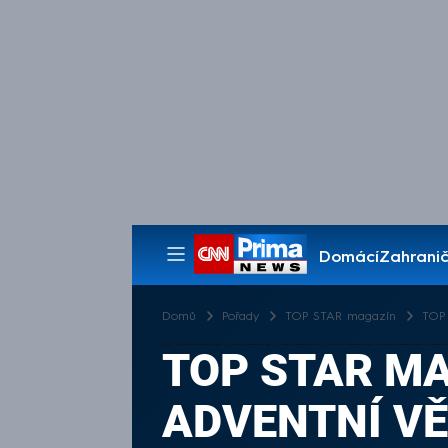
Domácí
Zahranič
Pořady
Domů
Pořady
TOP STAR magazín
TOP 
TOP STAR MA
ADVENTNÍ V