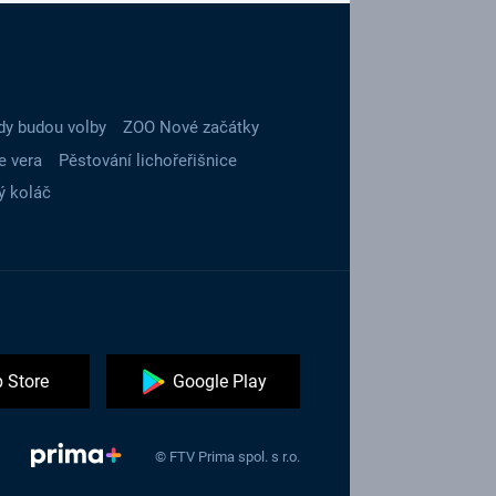
dy budou volby
ZOO Nové začátky
e vera
Pěstování lichořeřišnice
ý koláč
 Store
Google Play
© FTV Prima spol. s r.o.