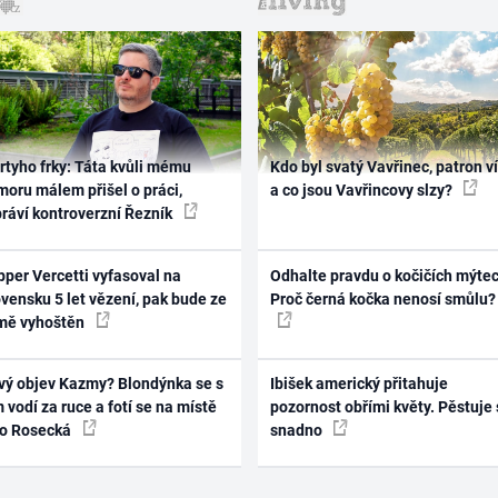
rtyho frky: Táta kvůli mému
Kdo byl svatý Vavřinec, patron v
oru málem přišel o práci,
a co jsou Vavřincovy slzy?
práví kontroverzní Řezník
per Vercetti vyfasoval na
Odhalte pravdu o kočičích mýtec
vensku 5 let vězení, pak bude ze
Proč černá kočka nenosí smůlu?
mě vyhoštěn
vý objev Kazmy? Blondýnka se s
Ibišek americký přitahuje
 vodí za ruce a fotí se na místě
pozornost obřími květy. Pěstuje 
ko Rosecká
snadno