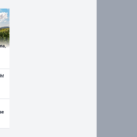
ína,
h!
se