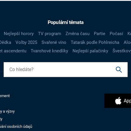
Populární témata
Nejlepší horory
TV program
Změna času
Partie
Počasí
K
Dědka
Volby 2025
Svařené víno
Tatarák podle Pohlreicha
Alo
t ascendentu
Tvarohové knedlíky
Nejlepší palačinky
Švestkov
ement
App
y a výzvy
ty
vání osobních údajů