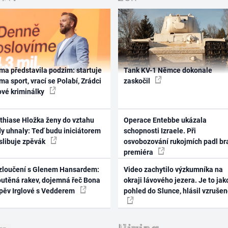
ma představila podzim: startuje
Tank KV-1 Němce dokonale
ma sport, vrací se Polabí, Zrádci
zaskočil
ové kriminálky
thiase Hložka ženy do vztahu
Operace Entebbe ukázala
dy uhnaly: Teď budu iniciátorem
schopnosti Izraele. Při
 slibuje zpěvák
osvobozování rukojmích padl br
premiéra
zloučení s Glenem Hansardem:
Video zachytilo výzkumníka na
outěná rakev, dojemná řeč Bona
okraji lávového jezera. Je to jak
zpěv Irglové s Vedderem
pohled do Slunce, hlásil vzruše