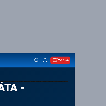
TV živě
ÁTA -