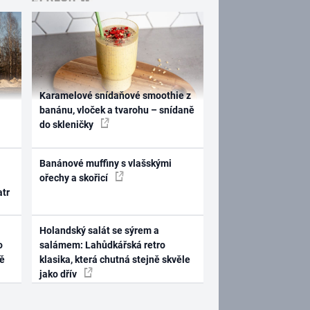
Karamelové snídaňové smoothie z
banánu, vloček a tvarohu – snídaně
do skleničky
Banánové muffiny s vlašskými
ořechy a skořicí
atr
Holandský salát se sýrem a
o
salámem: Lahůdkářská retro
ně
klasika, která chutná stejně skvěle
jako dřív