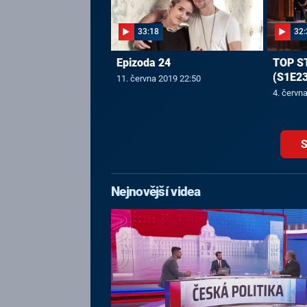
33:18
32:
Epizoda 24
TOP S
(S1E23
11. června 2019 22:50
4. červn
S
Nejnovější videa