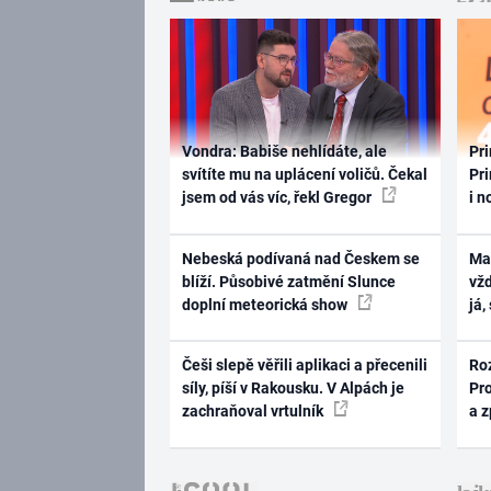
Vondra: Babiše nehlídáte, ale
Pri
svítíte mu na uplácení voličů. Čekal
Pri
jsem od vás víc, řekl Gregor
i n
Nebeská podívaná nad Českem se
Ma
blíží. Působivé zatmění Slunce
vž
doplní meteorická show
já,
Češi slepě věřili aplikaci a přecenili
Ro
síly, píší v Rakousku. V Alpách je
Pr
zachraňoval vrtulník
a 