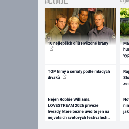
10 nejlepších dílů Hvězdné brány
Ma
hum
vy
TOP filmy a seriály podle mladých
Rap
diváků
Slo
ze
Nejen Robbie Williams.
No
LOVESTREAM 2026 přiveze
ním
hvězdy, které běžně uvidíte jen na
ja
největších světových festivalech