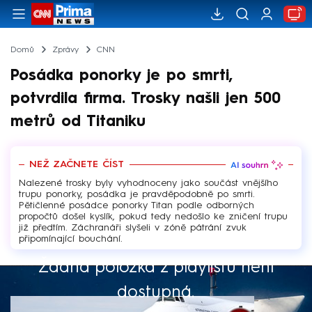
Domů
Zprávy
CNN
Posádka ponorky je po smrti,
potvrdila firma. Trosky našli jen 500
metrů od Titaniku
NEŽ ZAČNETE ČÍST
Nalezené trosky byly vyhodnoceny jako součást vnějšího
trupu ponorky, posádka je pravděpodobně po smrti.
Pětičlenné posádce ponorky Titan podle odborných
propočtů došel kyslík, pokud tedy nedošlo ke zničení trupu
již předtím. Záchranáři slyšeli v zóně pátrání zvuk
připomínající bouchání.
Žádná položka z playlistu není
Výběr redakce
dostupná.