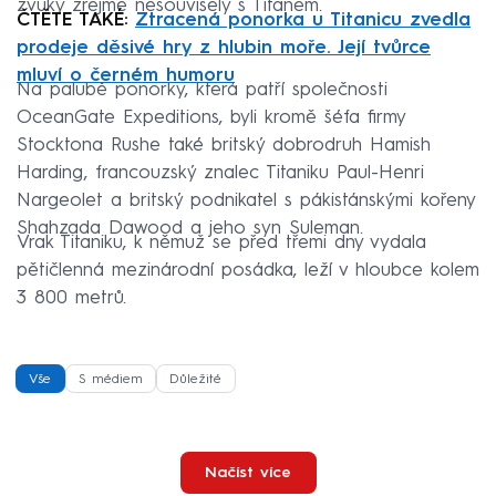
zvuky zřejmě nesouvisely s Titanem.
ČTĚTE TAKÉ:
Ztracená ponorka u Titanicu zvedla
prodeje děsivé hry z hlubin moře. Její tvůrce
mluví o černém humoru
Na palubě ponorky, která patří společnosti
OceanGate Expeditions, byli kromě šéfa firmy
Stocktona Rushe také britský dobrodruh Hamish
Harding, francouzský znalec Titaniku Paul-Henri
Nargeolet a britský podnikatel s pákistánskými kořeny
Shahzada Dawood a jeho syn Suleman.
Vrak Titaniku, k němuž se před třemi dny vydala
pětičlenná mezinárodní posádka, leží v hloubce kolem
3 800 metrů.
Vše
S médiem
Důležité
Načíst více