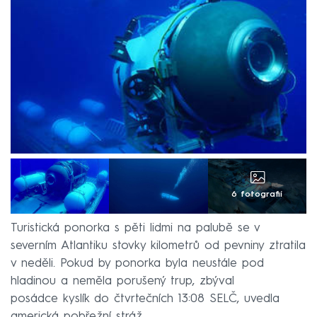
6 fotografií
Turistická ponorka s pěti lidmi na palubě se v
severním Atlantiku stovky kilometrů od pevniny ztratila
v neděli. Pokud by ponorka byla neustále pod
hladinou a neměla porušený trup, zbýval
posádce kyslík do čtvrtečních 13:08 SELČ, uvedla
americká pobřežní stráž.