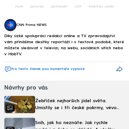
moře
ponorka
záchranáři
USA
Atlantský oceán
CNN Prima NEWS
Díky úzké spolupráci redakcí online a TV zpravodajství
vám přinášíme desítky reportáží i v textové podobě, které
můžete sledovat v televizi, na webu, sociálních sítích nebo
v HbbTV.
Pro tento článek jsou komentáře vypnuté
Návrhy pro vás
Žebříček nejhorších jídel světa.
Umístily se i tři české pokrmy, vévodí
skandinávská kuchyně
Sníh, jak ho neznáte: Jak rychle