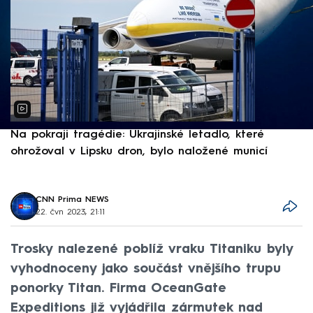
Na pokraji tragédie: Ukrajinské letadlo, které
P
ohrožoval v Lipsku dron, bylo naložené municí
e
CNN Prima NEWS
22. čvn 2023, 21:11
Trosky nalezené poblíž vraku Titaniku byly
vyhodnoceny jako součást vnějšího trupu
ponorky Titan. Firma OceanGate
Expeditions již vyjádřila zármutek nad