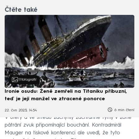
Čtěte také
11
fotografií
Ironie osudu: Ženě zemřeli na Titaniku příbuzní,
teď je její manžel ve ztracené ponorce
6 min čtení
22. čvn 2023, 14:54
V úterý a ve středu zachytily záchranné týmy v zóně
pátrání zvuk připomínající bouchání. Kontradmirál
Mauger na tiskové konferenci ale uvedl, že tyto