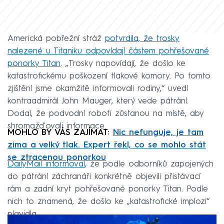
Americká pobřežní stráž
potvrdila, že trosky
nalezené u Titaniku odpovídají částem pohřešované
ponorky Titan
. „Trosky napovídají, že došlo ke
katastrofickému poškození tlakové komory. Po tomto
zjištění jsme okamžitě informovali rodiny,“ uvedl
kontraadmirál John Mauger, který vede pátrání.
Dodal, že podvodní roboti zůstanou na místě, aby
shromažďovali informace.
MOHLO BY VÁS ZAJÍMAT:
Nic nefunguje, je tam
zima a velký tlak. Expert řekl, co se mohlo stát
se ztracenou ponorkou
DailyMail informoval
, že podle odborníků zapojených
do pátrání záchranáři konkrétně objevili přistávací
rám a zadní kryt pohřešované ponorky Titan. Podle
nich to znamená, že došlo ke „katastrofické implozi“
plavidla.