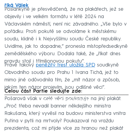
říká Válek
Poslankyně je přesvědčená, že na plakátech, jež se
objevily i ve velkém formátu v létě 2024 na
Václavském náměstí, není nic závadného. „Vše bylo v
pořádku. Proti pokutě se odvoláme k městskému
soudu, klidně i k Nejvyššímu soudu České republiky.
Uvidíme, jak to dopadne,“ pronesla místopředsedkyně
zemědělského výboru. Dodala také, že „říkat dnes
pravdu stojí i třímilionovou pokutu“.
Právě takový
peněžitý trest uložila SPD
soudkyně
Obvodního soudu pro Prahu 1 Ivana Tichá, jež to
mimo jiné odůvodnila tím, že „mít názor a způsob,
jakým ten názor projevím, jsou odlišné věci“.
Celou část Partie sledujte zde:
Pošarová však v celé věci poukazuje na jiný plakát.
Failed to fetch
„Proč třeba nevadil banner někdejšího ministra
Rakušana, který vyvěsil na budovu ministerstva vnitra
Putina v pytli na mrtvoly? Poukazoval na vraždu
prezidenta, což mi přijde více za hranou než plakát