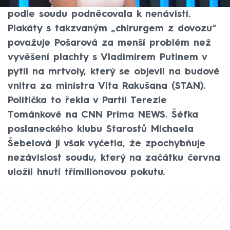
předvolební kampaň svého hnutí, která
podle soudu podněcovala k nenávisti.
Plakáty s takzvaným „chirurgem z dovozu“
považuje Pošarová za menší problém než
vyvěšení plachty s Vladimirem Putinem v
pytli na mrtvoly, který se objevil na budově
vnitra za ministra Víta Rakušana (STAN).
Politička to řekla v Partii Terezie
Tománkové na CNN Prima NEWS. Šéfka
poslaneckého klubu Starostů Michaela
Šebelová jí však vyčetla, že zpochybňuje
nezávislost soudu, který na začátku června
uložil hnutí třímilionovou pokutu.