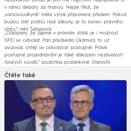
nezávislosti soudů je pro mě naprosto nepřijatelné a
v rámci debaty za hranou. Nejde říkat, že
‚samosoudkyně‘ měla výrok připravený předem. Pokud
budou stát politici nad zákony, je to konec právního
státu,“ míní Šebelová.
„Důkazem, že žijeme v právním státě, je i možnost
SPD se odvolat. Pan předseda Okamura to už
avizoval, chtějí se odvolávat postupně. Právě
postupné projednávání je také důkazem nezávislosti
českých soudů,“ podotkla poslankyně Starostů.
Čtěte také