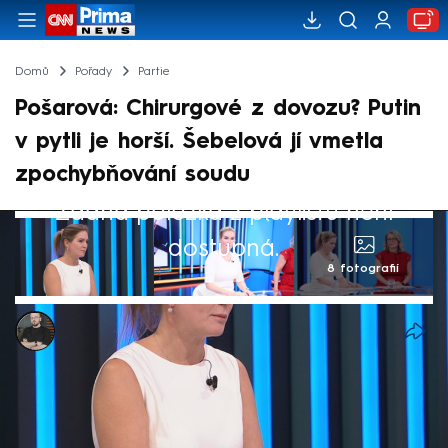
Domů
Pořady
Partie
Pošarová: Chirurgové z dovozu? Putin
v pytli je horší. Šebelová jí vmetla
zpochybňování soudu
Žádná položka z playlistu není
dostupná.
8 fotografií
Marek Pausz
12. čvn 2026, 12:40
Poslankyně SPD Marie Pošarová v nedělní
Partii na CNN Prima NEWS obhajovala