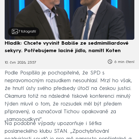
7
fotografií
Hladík: Chcete vyvinit Babiše ze sedmimiliardové
sekyry. Potřebujeme laciné jídlo, namítl Koten
6 min čtení
10. čvn 2026, 23:57
Podle Pospíšila je pochopitelné, že SPD s
nepravomocným rozsudkem nesouhlasí. Mrzí ho však,
že hnutí ústy svého předsedy útočí na českou justici.
Okamura totiž na následné tiskové konferenci minulý
týden mluvil o tom, že rozsudek měl být předem
připravený, a označoval Tichou opakovaně za
„samosoudkyni“.
Na podobné výpady upozorňuje i šéfka
poslaneckého klubu STAN. „Zpochybňování