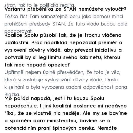
stran, tak to je politická realita.
Variantu přeběhlíka ze STAN nemůžete vyloučit?
Těžko říct. Tam samozřejmě beru jako bernou minci
prohlášení předsedy STAN, že tuto vládu budou dále
podporovat.
Koalice Spolu působí tak, že je trochu vláčena
událostmi. Proč například nepožádal premiér o
vyslovení důvěry vládě, aby převzal iniciativu a
potvrdil by si legitimitu svého kabinetu, kterou
tak moc napadá opozice?
Upřímně nejsem úplně přesvědčen, že toto je věc,
která si zasluhuje vyslovování důvěry vládě. Došlo
k selhání a byla vyvozena osobní odpovědnost pana
Blažka.
Mě pořád napadá, jestli tu kauzu Spolu
nepodceňuje. I jiný koaliční poslanec mi nedávno
říkal, že se vlastně nic neděje. Ale my se bavíme
o sporném daru ministerstvu, bavíme se o
potenciálním praní špinavých peněz. Nemáte