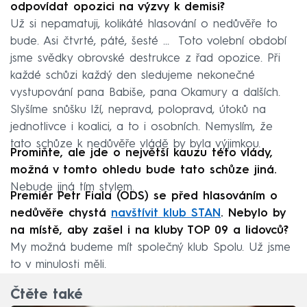
odpovídat opozici na výzvy k demisi?
Už si nepamatuji, kolikáté hlasování o nedůvěře to
bude. Asi čtvrté, páté, šesté … Toto volební období
jsme svědky obrovské destrukce z řad opozice. Při
každé schůzi každý den sledujeme nekonečné
vystupování pana Babiše, pana Okamury a dalších.
Slyšíme snůšku lží, nepravd, polopravd, útoků na
jednotlivce i koalici, a to i osobních. Nemyslím, že
tato schůze k nedůvěře vládě by byla výjimkou.
Promiňte, ale jde o největší kauzu této vlády,
možná v tomto ohledu bude tato schůze jiná.
Nebude jiná tím stylem.
Premiér Petr Fiala (ODS) se před hlasováním o
nedůvěře chystá
navštívit klub STAN
. Nebylo by
na místě, aby zašel i na kluby TOP 09 a lidovců?
My možná budeme mít společný klub Spolu. Už jsme
to v minulosti měli.
Čtěte také