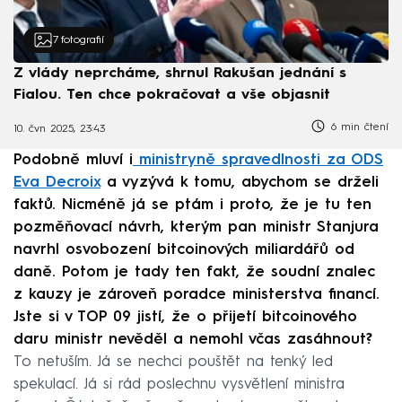
7
fotografií
Z vlády neprcháme, shrnul Rakušan jednání s
Fialou. Ten chce pokračovat a vše objasnit
6 min čtení
10. čvn 2025, 23:43
Podobně mluví i
ministryně spravedlnosti za ODS
Eva Decroix
a vyzývá k tomu, abychom se drželi
faktů. Nicméně já se ptám i proto, že je tu ten
pozměňovací návrh, kterým pan ministr Stanjura
navrhl osvobození bitcoinových miliardářů od
daně. Potom je tady ten fakt, že soudní znalec
z kauzy je zároveň poradce ministerstva financí.
Jste si v TOP 09 jistí, že o přijetí bitcoinového
daru ministr nevěděl a nemohl včas zasáhnout?
To netuším. Já se nechci pouštět na tenký led
spekulací. Já si rád poslechnu vysvětlení ministra