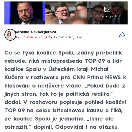
8 fotografií
Karolína Neubergerová
Akt. 13. čvn 2025, 14:08
• 13. čvn 2025, 11:26
Co se týká koalice Spolu, žádný přeběhlík
nebude, říká místopředseda TOP 09 a lídr
koalice Spolu v Ústeckém kraji Michal
Kučera v rozhovoru pro CNN Prima NEWS k
hlasování o nedůvěře vládě. „Pokud bude z
jiných stran, tak to je politická realita,“
dodal. V rozhovoru popisuje pohled koaliční
TOP 09 na celou bitcoinovou kauzu a říká,
že koalice Spolu je jednotná. „Jsme ale
ostražití,“ doplnil. Odpovídal i na otázku,