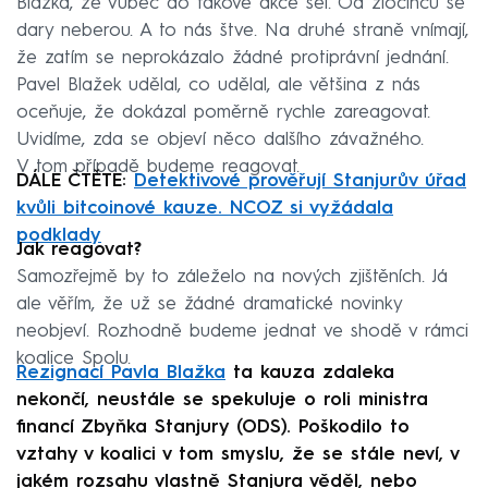
Blažka, že vůbec do takové akce šel. Od zločinců se
dary neberou. A to nás štve. Na druhé straně vnímají,
že zatím se neprokázalo žádné protiprávní jednání.
Pavel Blažek udělal, co udělal, ale většina z nás
oceňuje, že dokázal poměrně rychle zareagovat.
Uvidíme, zda se objeví něco dalšího závažného.
V tom případě budeme reagovat.
DÁLE ČTĚTE:
Detektivové prověřují Stanjurův úřad
kvůli bitcoinové kauze. NCOZ si vyžádala
podklady
Jak reagovat?
Samozřejmě by to záleželo na nových zjištěních. Já
ale věřím, že už se žádné dramatické novinky
neobjeví. Rozhodně budeme jednat ve shodě v rámci
koalice Spolu.
Rezignací Pavla Blažka
ta kauza zdaleka
nekončí, neustále se spekuluje o roli ministra
financí Zbyňka Stanjury (ODS). Poškodilo to
vztahy v koalici v tom smyslu, že se stále neví, v
jakém rozsahu vlastně Stanjura věděl, nebo