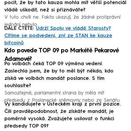
pocit, že by tato kauza mohla mít větší potenciál
vládě uškodit, než si přiznáváte?
V tuto chvíli ne. Fakta ukazují, že žádné protiprávní
jednání nebylo.
DÁLE ČTĚTE:
Udrží Spolu ve vládě Starosty?
Cítíme se podvedeni, zní ze STAN ke kauze
bitcoinů
Kdo povede TOP 09 po Markétě Pekarové
Adamové?
Po volbách čeká TOP 09 výměna vedení.
Zaslechla jsem, že by to měl být někdo, kdo
získá ve volbách mandát poslance. S tím
souhlasíte?
Samozřejmě, parlamentní strana by měla mít
předsedu z Poslanecké sněmovny nebo ze Senátu.
Vy kandidujete v Ústeckém kraji z první pozice.
Čili pravděpodobnost, že získáte mandát, je
poměrně vysoká. Zvažujete usilovat o funkci
předsedy TOP 09?