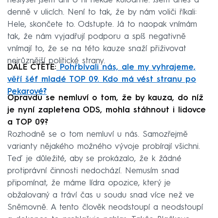
neslyšel jsem ani o ní někde kuloárně. Jsem dnes a
denně v ulicích. Není to tak, že by nám voliči říkali:
Hele, skončete to. Odstupte. Já to naopak vnímám
tak, že nám vyjadřují podporu a spíš negativně
vnímají to, že se na této kauze snaží přiživovat
nejrůznější politické strany.
DÁLE ČTĚTE:
Pohřbívali nás, ale my vyhrajeme,
věří šéf mladé TOP 09. Kdo má vést stranu po
Pekarové?
Opravdu se nemluví o tom, že by kauza, do níž
je nyní zapletena ODS, mohla stáhnout i lidovce
a TOP 09?
Rozhodně se o tom nemluví u nás. Samozřejmě
varianty nějakého možného vývoje probírají všichni.
Teď je důležité, aby se prokázalo, že k žádné
protiprávní činnosti nedochází. Nemusím snad
připomínat, že máme lídra opozice, který je
obžalovaný a tráví čas u soudu snad více než ve
Sněmovně. A tento člověk neodstoupí a neodstoupí