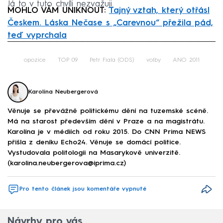
Já to v tuto chvíli nezvažuji.
MOHLO VÁM UNIKNOUT:
Tajný vztah, který otřásl
Českem. Láska Nečase s „Carevnou“ přežila pád,
teď vyprchala
Failed to fetch
opozice
TOP 09
Petr Fiala (ODS)
volby
ANO 2011
Karolína Neubergerová
Věnuje se převážně politickému dění na tuzemské scéně.
Má na starost především dění v Praze a na magistrátu.
Karolína je v médiích od roku 2015. Do CNN Prima NEWS
přišla z deníku Echo24. Věnuje se domácí politice.
Vystudovala politologii na Masarykově univerzitě.
(karolina.neubergerova@iprima.cz)
Pro tento článek jsou komentáře vypnuté
Návrhy pro vás