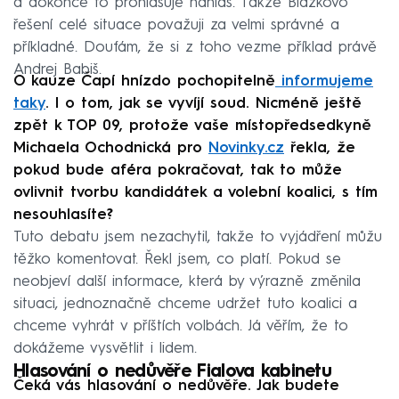
a dokonce to prohlašuje nahlas. Takže Blažkovo
řešení celé situace považuji za velmi správné a
příkladné. Doufám, že si z toho vezme příklad právě
Andrej Babiš.
O kauze Čapí hnízdo pochopitelně
informujeme
taky
. I o tom, jak se vyvíjí soud. Nicméně ještě
zpět k TOP 09, protože vaše místopředsedkyně
Michaela Ochodnická pro
Novinky.cz
řekla, že
pokud bude aféra pokračovat, tak to může
ovlivnit tvorbu kandidátek a volební koalici, s tím
nesouhlasíte?
Tuto debatu jsem nezachytil, takže to vyjádření můžu
těžko komentovat. Řekl jsem, co platí. Pokud se
neobjeví další informace, která by výrazně změnila
situaci, jednoznačně chceme udržet tuto koalici a
chceme vyhrát v příštích volbách. Já věřím, že to
dokážeme vysvětlit i lidem.
Hlasování o nedůvěře Fialova kabinetu
Čeká vás hlasování o nedůvěře. Jak budete