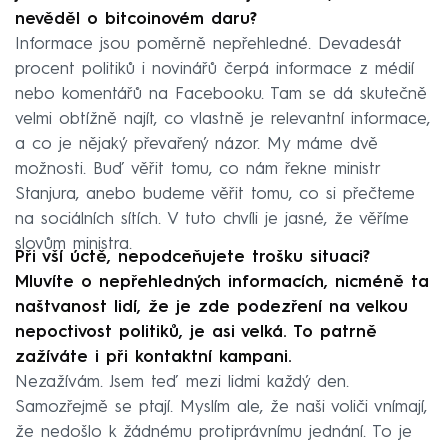
nevěděl o bitcoinovém daru?
Informace jsou poměrně nepřehledné. Devadesát
procent politiků i novinářů čerpá informace z médií
nebo komentářů na Facebooku. Tam se dá skutečně
velmi obtížně najít, co vlastně je relevantní informace,
a co je nějaký převařený názor. My máme dvě
možnosti. Buď věřit tomu, co nám řekne ministr
Stanjura, anebo budeme věřit tomu, co si přečteme
na sociálních sítích. V tuto chvíli je jasné, že věříme
slovům ministra.
Při vší úctě, nepodceňujete trošku situaci?
Mluvíte o nepřehledných informacích, nicméně ta
naštvanost lidí, že je zde podezření na velkou
nepoctivost politiků, je asi velká. To patrně
zažíváte i při kontaktní kampani.
Nezažívám. Jsem teď mezi lidmi každý den.
Samozřejmě se ptají. Myslím ale, že naši voliči vnímají,
že nedošlo k žádnému protiprávnímu jednání. To je