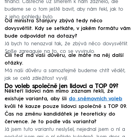
financí. Částečně už směrem k nám zaznělo, ale
budeme se o tom ještě bavit, aby nám řekl, jak to
z jeho pohledu bylo.
Od ministra Stanjury zbývá tedy něco
dovysvětlit. Kdy se setkáte, v jakém formátu vám
bude odpovídat na dotazy?
Já bych to nenazval tak, že zbývá něco dovysvětlit.
Spíše zareaguje na to, co se vyvinulo.
Čili teď má vaši důvěru, ale máte na něj další
otázky.
Má naši důvěru a samozřejmě budeme chtít vědět,
jak se celá záležitost vyvíjí.
Do voleb společně jen lidovci a TOP 09?
Někteří lidovci nám mimo záznam řekli, že
existuje varianta, aby šli
do sněmovních voleb
kvůli té kauze pouze lidovci společně s TOP 09.
Čas na změnu kandidátek je teoreticky do
července. Je to podle vás varianta?
Já jsem tuto variantu neslyšel, nejednal jsem o ní a