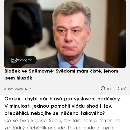
8
fotografií
Blažek ve Sněmovně: Svědomí mám čisté, jenom
jsem hlupák
6 min čtení
5. čvn 2025, 17:18
Opozici chybí pár hlasů pro vyslovení nedůvěry.
V minulosti jednou pomohli vládu shodit tzv.
přeběhlíci, nebojíte se něčeho takového?
Co se týká koalice Spolu, tak tam jsem si téměř jist,
že žádný přeběhlík nebude. Pokud bude z jiných