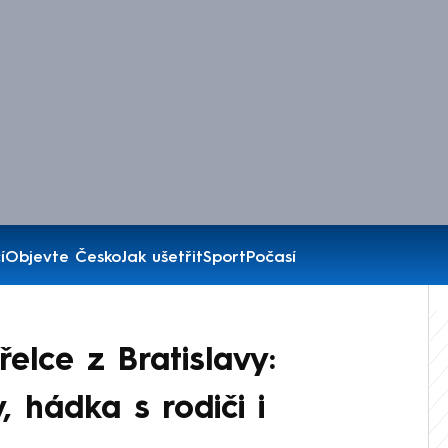
í
Objevte Česko
Jak ušetřit
Sport
Počasí
řelce z Bratislavy:
 hádka s rodiči i