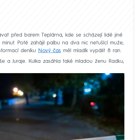
ávat před barem Teplárna, kde se scházejí lidé jiné
 minut. Poté zahájil palbu na dva nic netušící muže,
informací deníku
Nový čas
měl mladík vypálit 8 ran.
še a Juraje. Kulka zasáhla také mladou ženu Radku,