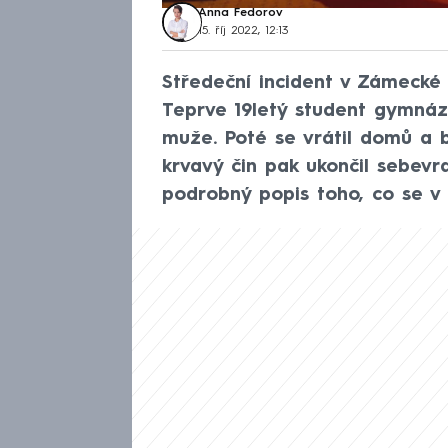
Anna Fedorov
15. říj 2022, 12:13
Středeční incident v Zámecké u
Teprve 19letý student gymnáz
muže. Poté se vrátil domů a byl
krvavý čin pak ukončil sebevr
podrobný popis toho, co se v 