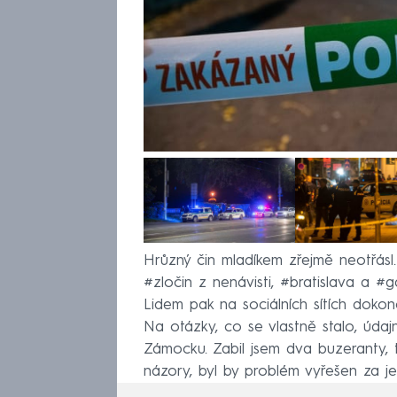
Hrůzný čin mladíkem zřejmě neotřásl.
#zločin z nenávisti, #bratislava a #
Lidem pak na sociálních sítích dokonc
Na otázky, co se vlastně stalo, údaj
Zámocku. Zabil jsem dva buzeranty, t
názory, byl by problém vyřešen za j