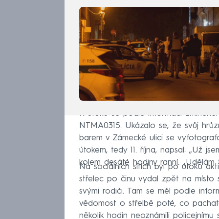
K útoku se podle informací zmíněnéh
NTMA0315. Ukázalo se, že svůj hrůz
barem v Zámecké ulici se vyfotograf
útokem, tedy 11. října, napsal: „Už js
kolem desáté hodiny ranní. „Udělám t
Na sociálních sítích byl po útoku akti
střelec po činu vydal zpět na místo 
svými rodiči. Tam se měl podle infor
vědomost o střelbě poté, co pachate
několik hodin neoznámili policejnímu 