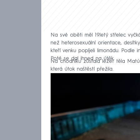
Na své oběti měl 19letý střelec vyčk
než heterosexuální orientace, desítky
kteří venku popíjeli limonádu. Podle 
Poté se dal ihned na útěk.
Na chodníku zůstala ležet těla Matú
která útok naštěstí přežila.