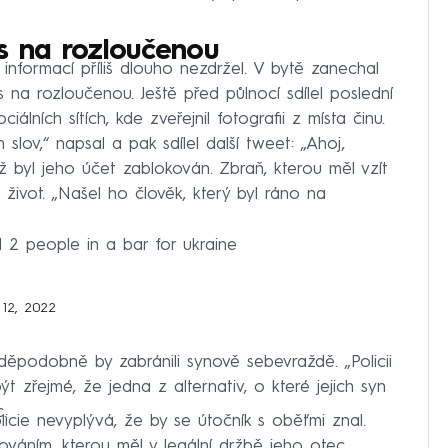
is na rozloučenou
nformací příliš dlouho nezdržel. V bytě zanechal
is na rozloučenou. Ještě před půlnocí sdílel poslední
iálních sítích, kde zveřejnil fotografii z místa činu.
h slov,“ napsal a pak sdílel další tweet: „Ahoj,
 byl jeho účet zablokován. Zbraň, kterou měl vzít
l život. „Našel ho člověk, který byl ráno na
led 2 people in a bar for ukraine
 12, 2022
vděpodobně by zabránili synově sebevraždě. „Policii
ýt zřejmé, že jedna z alternativ, o které jejich syn
.
icie nevyplývá, že by se útočník s oběťmi znal.
ováním, kterou měl v legální držbě jeho otec.