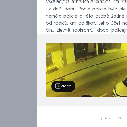
Všechny zatím známe skutečnosti zatí
už delší dobu. Podle policie bylo al
neměla policie o této osobě žádné in
od rodičů, ani od školy. Jeho účet na
činu zjevně soukromý,“ dodal policejn
Video
policie
Slove