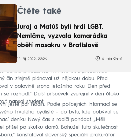
Čtěte také
Juraj a Matúš byli hrdí LGBT.
Nemlčme, vyzvala kamarádka
obětí masakru v Bratislavě
6 min čtení
14. říj 2022, 22:24
o deníku přihlásil na Twitteru pod přezdívkou
ný čin zřejmě plánoval už nějakou dobu. Před
oval v polovině srpna letošního roku. Den před
em se rozhodl.“ Další příspěvek zveřejnil v den útoku
o,“ napsal student.
vní ještě pár hodin. Podle policejních informací se
svého trvalého bydliště – do bytu, kde pobýval se
mací deníku Nový čas s rodiči pohádat. „Měli
l přišel po skutku domů. Bohužel tuto skutečnost
sboru,“ konstatoval slovenský speciální prokurátor