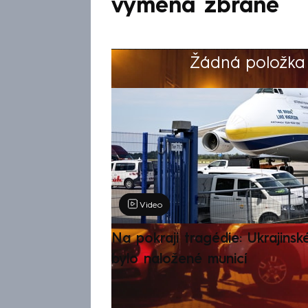
výměna zbraně
Žádná položka z
Výběr redakce
Video
Na pokraji tragédie: Ukrajinsk
bylo naložené municí