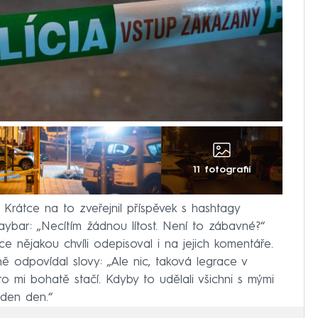
11 fotografií
 Krátce na to zveřejnil příspěvek s hashtagy
gaybar: „Necítím žádnou lítost. Není to zábavné?“
e nějakou chvíli odepisoval i na jejich komentáře.
ně odpovídal slovy: „Ale nic, taková legrace v
o mi bohatě stačí. Kdyby to udělali všichni s mými
eden den.“