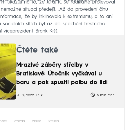
m ukazují na to, že Juraj K. se radikálně projevoval
e nemožné situaci předejít. „Až do provedení činu
formace, že by inklinovala k extremismu, a to ani
 sociálních sítích byl až do spáchání trestného
í viceprezident Brank Kišš.
Čtěte také
Mrazivé záběry střelby v
Bratislavě: Útočník vyčkával u
baru a pak spustil palbu do lidí
6 min čtení
14. říj 2022, 17:08
nsko
vražda
zbraň
střelba