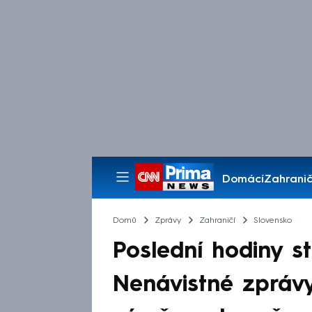
Domácí
Zahranič
Pořady
Domů
Zprávy
Zahraničí
Slovensko
Poslední hodiny st
Nenávistné zprávy,