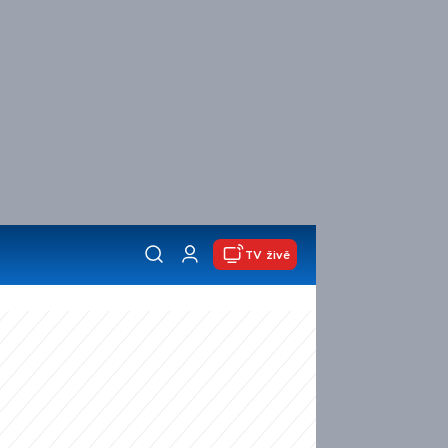
TV živě