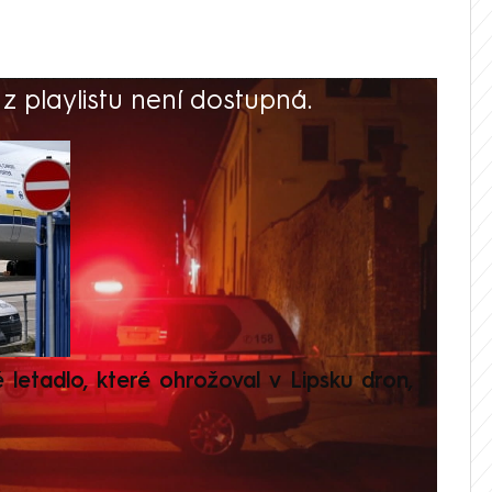
 playlistu není dostupná.
V
é letadlo, které ohrožoval v Lipsku dron,
Přilá
polit