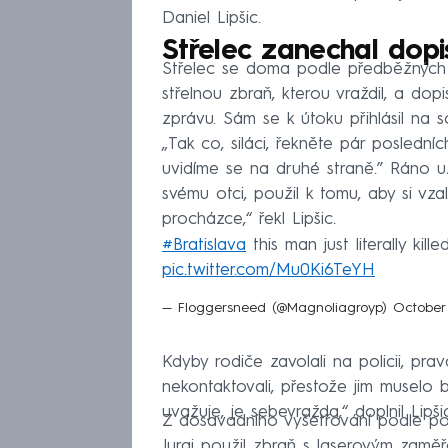
Daniel Lipšic.
Střelec zanechal dop
Střelec se doma podle předběžných i
střelnou zbraň, kterou vraždil, a dop
zprávu. Sám se k útoku přihlásil na soc
„Tak co, siláci, řekněte pár posledníc
uvidíme se na druhé straně.” Ráno už
svému otci, použil k tomu, aby si vza
procházce,“ řekl Lipšic.
#Bratislava
this man just literally kil
pic.twitter.com/Mu0Ki6TeYH
— Floggersneed (@Magnoliagroyp)
October
Kdyby rodiče zavolali na policii, pra
nekontaktovali, přestože jim muselo b
uvažuje, je sebevražda,“ doplnil Lipšic
Z dosavadního vyšetřování podle pol
Juraj použil zbraň s laserovým zaměř