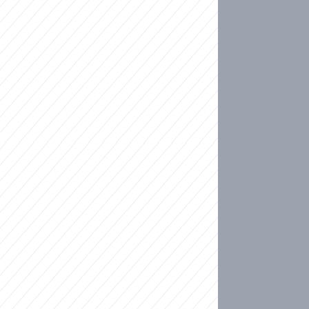
ideo
kat migranty do Česka? Sami by odešli, tvrdí exp
ické sebevraždě