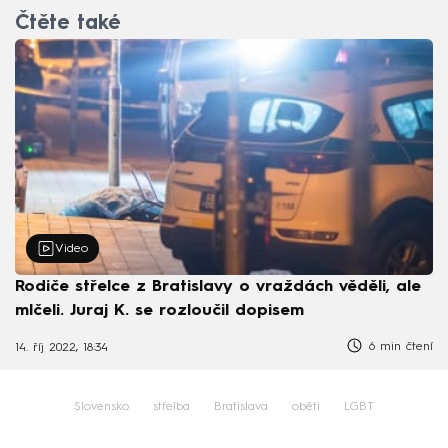
Čtěte také
Video
Rodiče střelce z Bratislavy o vraždách věděli, ale
mlčeli. Juraj K. se rozloučil dopisem
6 min čtení
14. říj 2022, 18:34
Slovensko
střelba
Bratislava
oběti
LGBT