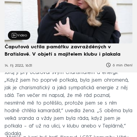
Video
Čaputová uctila památku zavražděných v
Bratislavě. V objetí s majitelem klubu i plakala
6 min čtení
14. říj 2022, 16:31
Juraj jí prý učaroval svým charismatem a energií.
„Když jsem ho poprvé potkala, byla jsem ohromená,
jak je charismatický a jaká sympatická energie z něj
sálá. Ten večer mi napsal, že mě rád poznal,
nesmírně mě to potěšilo, protože jsem se s ním
hodně chtěla kamarádit,“ uvedla žena. „S oběma byla
velká sranda a vždy jsem byla ráda, když jsem je
potkala – ať už na ulici, v klubu anebo v Teplárně,“
dodala.