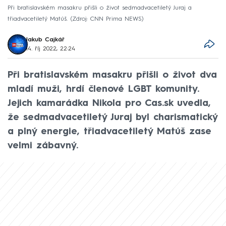
Při bratislavském masakru přišli o život sedmadvacetiletý Juraj a
třiadvacetiletý Matúš.
Zdroj: CNN Prima NEWS
Jakub Cajkář
14. říj 2022, 22:24
Při bratislavském masakru přišli o život dva
mladí muži, hrdí členové LGBT komunity.
Jejich kamarádka Nikola pro Cas.sk uvedla,
že sedmadvacetiletý Juraj byl charismatický
a plný energie, třiadvacetiletý Matúš zase
velmi zábavný.