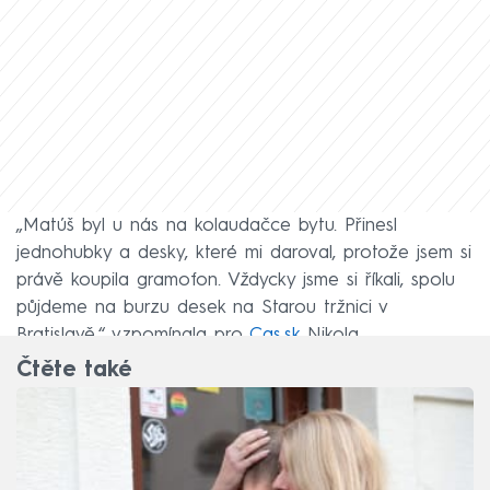
„Matúš byl u nás na kolaudačce bytu. Přinesl
jednohubky a desky, které mi daroval, protože jsem si
právě koupila gramofon. Vždycky jsme si říkali, spolu
půjdeme na burzu desek na Starou tržnici v
Bratislavě,“ vzpomínala pro
Cas.sk
Nikola.
Čtěte také