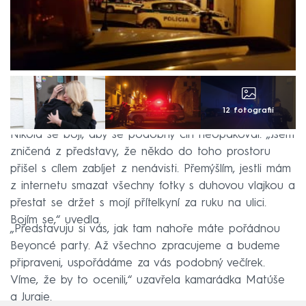
12 fotografií
Nikola se bojí, aby se podobný čin neopakoval. „Jsem
zničená z představy, že někdo do toho prostoru
přišel s cílem zabíjet z nenávisti. Přemýšlím, jestli mám
z internetu smazat všechny fotky s duhovou vlajkou a
přestat se držet s mojí přítelkyní za ruku na ulici.
Bojím se,“ uvedla.
„Představuju si vás, jak tam nahoře máte pořádnou
Beyoncé party. Až všechno zpracujeme a budeme
připraveni, uspořádáme za vás podobný večírek.
Víme, že by to ocenili,“ uzavřela kamarádka Matúše
a Juraje.