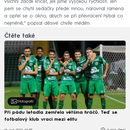
všichni začali křičet, jeli jsme vysokou rychlostí. Jen
jsem se chytil sedačky přede mnou, narovnal ramena
a opřel se o okno, abych se při převracení hýbal co
nejméně,“ popsal děsivé chvíle médiím.
Čtěte také
5
fotografií
Při pádu letadla zemřela většina hráčů. Teď se
fotbalový klub vrací mezi elitu
6 min čtení