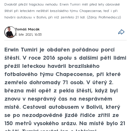
Dvakrát přežil tragickou nehodu. Erwin Tumiri měl před lety obrovské
štěstí při leteckém neštěstí brazilského týmu Chapecoense, teď i při
havárii autobusu v Bolívii, při níž zemřelo 21 lidí.
Zdroj: Profimedia.cz
Tomáš Macák
3. bře 2021, 16:33
Erwin Tumiri je obdařen pořádnou porcí
štěstí. V roce 2016 spolu s dalšími pěti lidmi
přežil leteckou havárii brazilského
fotbalového týmu Chapecoense, při které
zemřelo dohromady 71 osob. V úterý 2.
března měl opět z pekla štěstí, když byl
znovu v nesprávný čas na nesprávném
místě. Cestoval autobusem v Bolívii, který
se po nezodpovědné jízdě řidiče zřítil ze
150 metrů vysokého srázu. Na místě bylo 21