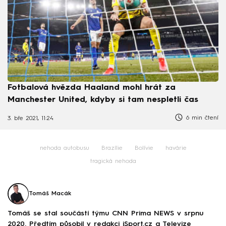
Fotbalová hvězda Haaland mohl hrát za
Manchester United, kdyby si tam nespletli čas
6 min čtení
3. bře 2021, 11:24
nehoda autobusu
Brazílie
Bolívie
havárie
tragická nehoda
Tomáš Macák
Tomáš se stal součástí týmu CNN Prima NEWS v srpnu
2020. Předtím působil v redakci iSport.cz a Televize