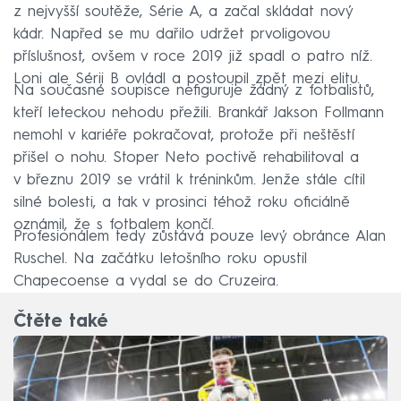
z nejvyšší soutěže, Série A, a začal skládat nový
kádr. Napřed se mu dařilo udržet prvoligovou
příslušnost, ovšem v roce 2019 již spadl o patro níž.
Loni ale Sérii B ovládl a postoupil zpět mezi elitu.
Na současné soupisce nefiguruje žádný z fotbalistů,
kteří leteckou nehodu přežili. Brankář Jakson Follmann
nemohl v kariéře pokračovat, protože při neštěstí
přišel o nohu. Stoper Neto poctivě rehabilitoval a
v březnu 2019 se vrátil k tréninkům. Jenže stále cítil
silné bolesti, a tak v prosinci téhož roku oficiálně
oznámil, že s fotbalem končí.
Profesionálem tedy zůstává pouze levý obránce Alan
Ruschel. Na začátku letošního roku opustil
Chapecoense a vydal se do Cruzeira.
Čtěte také