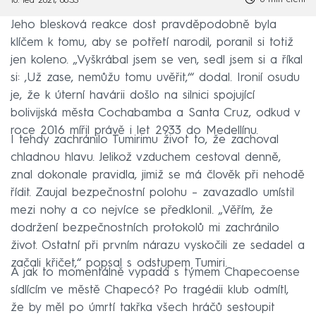
16. led 2021, 06:33
Jeho blesková reakce dost pravděpodobně byla
klíčem k tomu, aby se potřetí narodil, poranil si totiž
jen koleno. „Vyškrábal jsem se ven, sedl jsem si a říkal
si: ‚Už zase, nemůžu tomu uvěřit,‘“ dodal. Ironií osudu
je, že k úterní havárii došlo na silnici spojující
bolivijská města Cochabamba a Santa Cruz, odkud v
roce 2016 mířil právě i let 2933 do Medellínu.
I tehdy zachránilo Tumirimu život to, že zachoval
chladnou hlavu. Jelikož vzduchem cestoval denně,
znal dokonale pravidla, jimiž se má člověk při nehodě
řídit. Zaujal bezpečnostní polohu – zavazadlo umístil
mezi nohy a co nejvíce se předklonil. „Věřím, že
dodržení bezpečnostních protokolů mi zachránilo
život. Ostatní při prvním nárazu vyskočili ze sedadel a
začali křičet,“ popsal s odstupem Tumiri.
A jak to momentálně vypadá s týmem Chapecoense
sídlícím ve městě Chapecó? Po tragédii klub odmítl,
že by měl po úmrtí takřka všech hráčů sestoupit