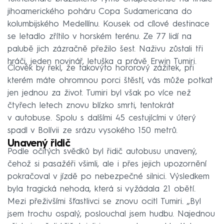
jihoamerického poháru Copa Sudamericana do
kolumbijského Medellínu. Kousek od cílové destinace
se letadlo zřítilo v horském terénu. Ze 77 lidí na
palubě jich zázračně přežilo šest. Naživu zůstali tři
hráči, jeden novinář, letuška a právě Erwin Tumiri.
Člověk by řekl, že takovýto hororový zážitek, při
kterém máte ohromnou porci štěstí, vás může potkat
jen jednou za život. Tumiri byl však po více než
čtyřech letech znovu blízko smrti, tentokrát
v autobuse. Spolu s dalšími 45 cestujícími v úterý
spadl v Bolívii ze srázu vysokého 150 metrů.
Unavený řidič
Podle očitých svědků byl řidič autobusu unavený,
čehož si pasažéři všimli, ale i přes jejich upozornění
pokračoval v jízdě po nebezpečné silnici. Výsledkem
byla tragická nehoda, která si vyžádala 21 obětí.
Mezi přeživšími šťastlivci se znovu ocitl Tumiri. „Byl
jsem trochu ospalý, poslouchal jsem hudbu. Najednou