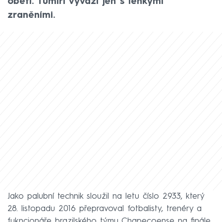
obětí. Tumiri vyvázl jen s lehkými
zraněními.
Jako palubní technik sloužil na letu číslo 2933, který
28. listopadu 2016 přepravoval fotbalisty, trenéry a
fukncionáře brazilského týmu Chapecoense na finále