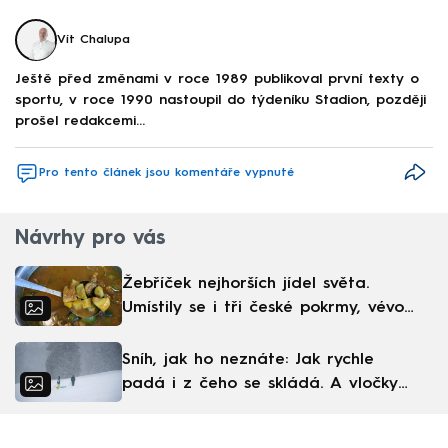
Vít Chalupa
Ještě před změnami v roce 1989 publikoval první texty o
sportu, v roce 1990 nastoupil do týdeníku Stadion, později
prošel redakcemi...
Pro tento článek jsou komentáře vypnuté
Návrhy pro vás
Žebříček nejhorších jídel světa.
Umístily se i tři české pokrmy, vévodí
skandinávská kuchyně
Sníh, jak ho neznáte: Jak rychle
padá i z čeho se skládá. A vločky
nejsou bílé