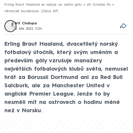
Erling Braut Haaland se raduje ze svého gólu v síti Schalke 04 v
německé bundeslize.
Zdroj: AP
Vít Chalupa
3. bře 2021, 11:24
Erling Braut Haaland, dvacetiletý norský
fotbalový útočník, který svým uměním a
především góly vzrušuje manažery
největších fotbalových klubů světa, nemusel
hrát za Borussii Dortmund ani za Red Bull
Salcburk, ale za Manchester United v
anglické Premier League. Jenže to by
nesměli mít na ostrovech o hodinu méně
než v Norsku.