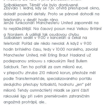
Solbakkenem. Téměř vše bylo domluvené.
Zbývalo 1. ledna, kdy se tzv. otvírá přestupové okno,
doladit poslední detaily. Proto se pánové dohodli na
telefonátu v devět hodin ráno.
Jenže funkcionáři Manchesteru United zapomněli na
to nejdůležitější. Na časový posun mezi Velkou Británií
a Norskem. A udělali tak osudovou chybu.
Solbakken seděl v 9:00 v kanceláři a čekal na
telefonát. Pořád ale nikdo nevolal. A když v 9:00
hodin britského času, tedy v 10:00 norského, zavolal
Manchester United, měl Erling Braut Haaland už
podepsanou smlouvu s rakouským Red Bullem
Salcburk. Ten ho pořídil za osm milionů eur,
v přepočtu zhruba 210 milionů korun, přestože měl
podle Transfermarkt.de, specializovaného portálu
sledujícího přestupy fotbalistů, hodnotu „jen“ pět
milionů. Tehdy osmnáctiletý mladík se jarní částí
rakouské ligy při svém premiérovém zahraničním
angažmá protrápil, ale…