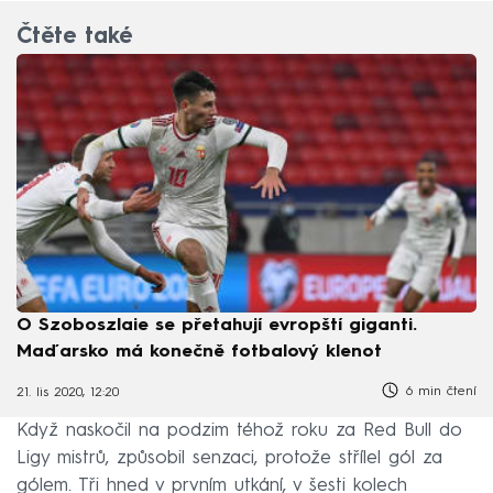
Čtěte také
O Szoboszlaie se přetahují evropští giganti.
Maďarsko má konečně fotbalový klenot
6 min čtení
21. lis 2020, 12:20
Když naskočil na podzim téhož roku za Red Bull do
Ligy mistrů, způsobil senzaci, protože střílel gól za
gólem. Tři hned v prvním utkání, v šesti kolech