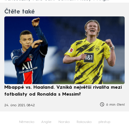
Čtěte také
Mbappé vs. Haaland. Vzniká největší rivalita mezi
fotbalisty od Ronalda s Messim?
6 min čtení
24. úno 2021, 08:42
Německo
Anglie
Norsko
Rakousko
přestup