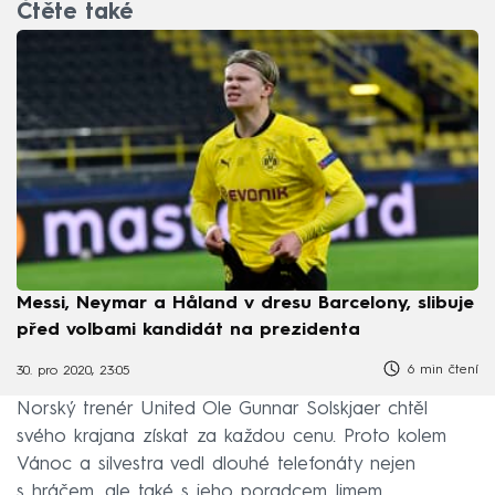
Čtěte také
Messi, Neymar a Håland v dresu Barcelony, slibuje
před volbami kandidát na prezidenta
6 min čtení
30. pro 2020, 23:05
Norský trenér United Ole Gunnar Solskjaer chtěl
svého krajana získat za každou cenu. Proto kolem
Vánoc a silvestra vedl dlouhé telefonáty nejen
s hráčem, ale také s jeho poradcem Jimem