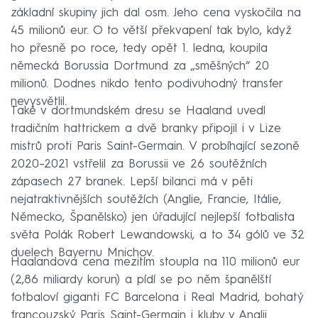
základní skupiny jich dal osm. Jeho cena vyskočila na
45 milionů eur. O to větší překvapení tak bylo, když
ho přesně po roce, tedy opět 1. ledna, koupila
německá Borussia Dortmund za „směšných“ 20
milionů. Dodnes nikdo tento podivuhodný transfer
nevysvětlil.
Také v dortmundském dresu se Haaland uvedl
tradičním hattrickem a dvě branky připojil i v Lize
mistrů proti Paris Saint-Germain. V probíhající sezoně
2020–2021 vstřelil za Borussii ve 26 soutěžních
zápasech 27 branek. Lepší bilanci má v pěti
nejatraktivnějších soutěžích (Anglie, Francie, Itálie,
Německo, Španělsko) jen úřadující nejlepší fotbalista
světa Polák Robert Lewandowski, a to 34 gólů ve 32
duelech Bayernu Mnichov.
Haalandova cena mezitím stoupla na 110 milionů eur
(2,86 miliardy korun) a pídí se po něm španělští
fotbaloví giganti FC Barcelona i Real Madrid, bohatý
francouzský Paris Saint-Germain i kluby v Anglii.