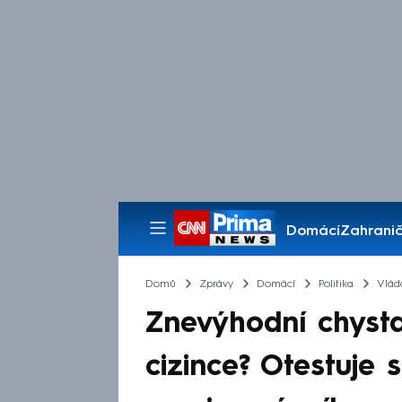
Domácí
Zahranič
Pořady
Domů
Zprávy
Domácí
Politika
Vlád
Znevýhodní chyst
cizince? Otestuje s