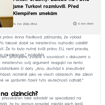
jsme Turkovi rozmluvili. Před
Klempířem smekám
6 min čtení
14. čvn 2026, 05:44
í právo Anna Pavlíková zdůraznila, že výklad
o takové době se ministerstvo rozhodlo oddělit
tí. Že to bylo nutné kvůli právu EU, není pravda,
o nezakazuje,“ podotkla.
ním“ přístupem, zvláště v souvislosti s diskuzemi o
 ministerstvo svůj argument reagující na tento
atistikami či daty. „Ano, dochází k zneužívání
cházet, nicméně jako ve všech oblastech. Ale zákon
né ve správním řízení tyto skutečnosti odhalit,“
 na cizincích?
e přesvědčen také advokát se specializací na
á, že by úprava pravidel zajistila jejich lepší