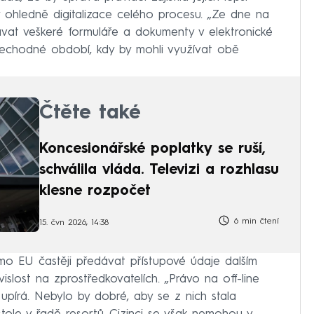
 ohledně digitalizace celého procesu. „Ze dne na
vat veškeré formuláře a dokumenty v elektronické
echodné období, kdy by mohli využívat obě
Čtěte také
Koncesionářské poplatky se ruší,
schválila vláda. Televizi a rozhlasu
klesne rozpočet
6 min čtení
15. čvn 2026, 14:38
mo EU častěji předávat přístupové údaje dalším
slost na zprostředkovatelích. „Právo na off-line
 upírá. Nebylo by dobré, aby se z nich stala