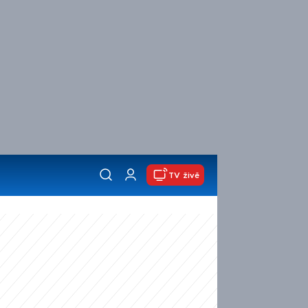
TV živě