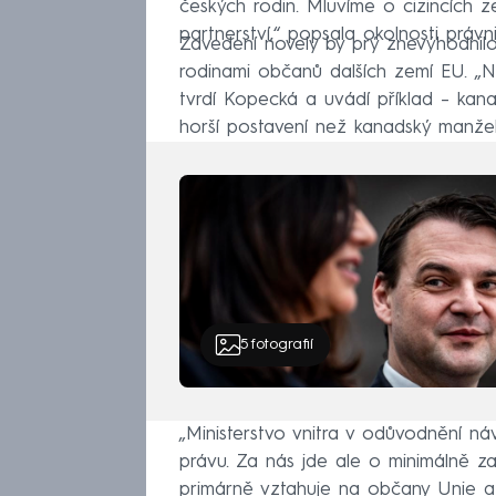
českých rodin. Mluvíme o cizincích z
partnerství,“ popsala okolnosti práv
Zavedení novely by prý znevýhodnilo
rodinami občanů dalších zemí EU. „Ná
tvrdí Kopecká a uvádí příklad – kan
horší postavení než kanadský manžel
5
fotografií
„Ministerstvo vnitra v odůvodnění ná
právu. Za nás jde ale o minimálně z
primárně vztahuje na občany Unie a 