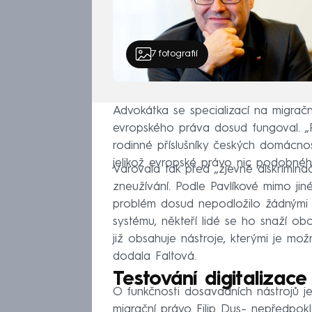
7
fotografií
Advokátka se specializací na migračn
evropského práva dosud fungoval. „P
rodinné příslušníky českých domácnos
jelikož evropské právo nic podobnéh
Varovala tak před „zjevně diskriminač
zneužívání. Podle Pavlíkové mimo jiné
problém dosud nepodložilo žádnými st
systému, někteří lidé se ho snaží ob
již obsahuje nástroje, kterými je mož
dodala Faltová.
Testování digitalizace
O funkčnosti dosavadních nástrojů j
migrační právo Filip Dus– nepředpoklád