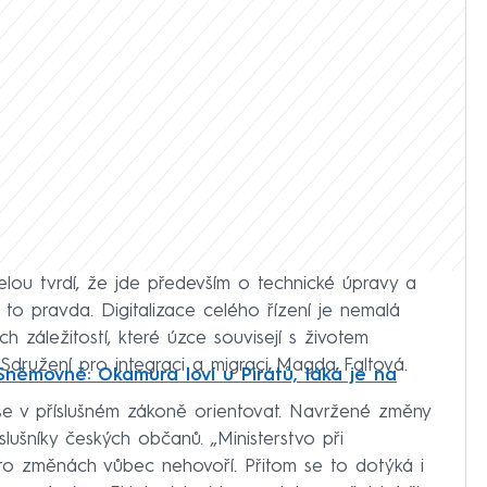
ovelou tvrdí, že jde především o technické úpravy a
to pravda. Digitalizace celého řízení je nemalá
 záležitostí, které úzce souvisejí s životem
 Sdružení pro integraci a migraci Magda Faltová.
němovně: Okamura loví u Pirátů, láká je na
é se v příslušném zákoně orientovat. Navržené změny
lušníky českých občanů. „Ministerstvo při
o změnách vůbec nehovoří. Přitom se to dotýká i