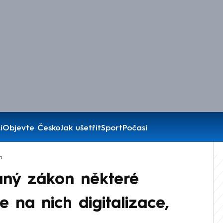
í
Objevte Česko
Jak ušetřit
Sport
Počasí
a
aný zákon některé
e na nich digitalizace,