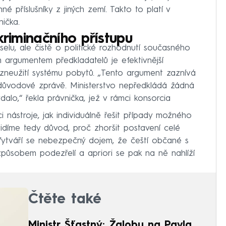
né příslušníky z jiných zemí. Takto to platí v
nička.
kriminačního přístupu
selu, ale čistě o politické rozhodnutí současného
m argumentem předkladatelů je efektivnější
zneužití systému pobytů. „Tento argument zaznívá
v důvodové zprávě. Ministerstvo nepředkládá žádná
alo,“ řekla právnička, jež v rámci konsorcia
i nástroje, jak individuálně řešit případy možného
evidíme tedy důvod, proč zhoršit postavení celé
. Vytváří se nebezpečný dojem, že čeští občané s
působem podezřelí a apriori se pak na ně nahlíží
Čtěte také
Ministr Šťastný: Žalobu na Pavla