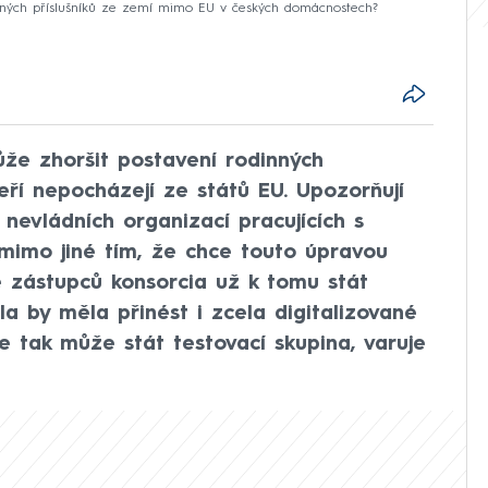
inných příslušníků ze zemí mimo EU v českých domácnostech?
že zhoršit postavení rodinných
eří nepocházejí ze států EU. Upozorňují
 nevládních organizací pracujících s
mimo jiné tím, že chce touto úpravou
 zástupců konsorcia už k tomu stát
a by měla přinést i zcela digitalizované
se tak může stát testovací skupina, varuje