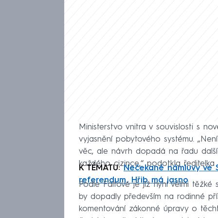
Ministerstvo vnitra v souvislosti s n
vyjasnění pobytového systému. „Není 
věc, ale návrh dopadá na řadu dalších
každého cizince,“ podotkla ředitelka
K TÉMATU:
Nečekané námluvy ve S
referendum. Hřib má jasno
Podle Faltové je již nyní velmi těžk
by dopadly především na rodinné přís
komentování zákonné úpravy o těcht