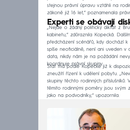
stejnou právní úpravu vztáhli na rodin
zákoně již 16 let,“ poznamenala práv
Experti se obávají dis
„Nejde o žádný politický diktát z Bru
kabinetu,“ zdůraznila Kopecká. Další
předcházení scénářů, kdy dochází k 
spíše neoficiálně, není ani uveden 
data, nikdy nám je na požádání nevyd
koordinuje právní skupiny.
Stát má podle Kopecké již k dispozic
zneužití řízení k udělení pobytu. „N
skupiny těchto rodinných příslušníků
těmito rodinnými poměry jsou svým z
jako na podvodníky,“ upozornila.