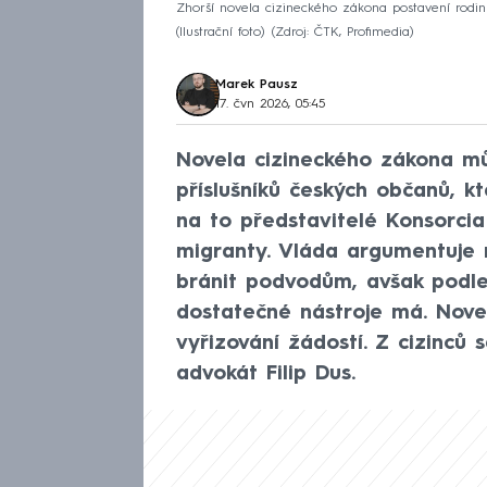
Zhorší novela cizineckého zákona postavení rod
(Ilustrační foto)
Zdroj: ČTK, Profimedia
Marek Pausz
17. čvn 2026, 05:45
Novela cizineckého zákona mů
příslušníků českých občanů, kt
na to představitelé Konsorcia
migranty. Vláda argumentuje 
bránit podvodům, avšak podle
dostatečné nástroje má. Novel
vyřizování žádostí. Z cizinců 
advokát Filip Dus.