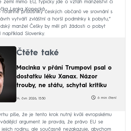
e zemí mimo EU, typicky jde o vztah manželství či
nička Lenka Kopecká.
 rodinné příslušníky českých občanů ve srovnání s
vrh vytváří zvláštní a horší podmínky k pobytu,“
adský manžel Češky by měl při žádosti o pobyt
 například Slovenky.
Čtěte také
Macinka v přání Trumpovi psal o
dostatku léku Xanax. Názor
trouby, ne státu, schytal kritiku
6 min čtení
14. čvn 2026, 15:50
vrhu píše, že je tento krok nutný kvůli evropskému
avádějící argument. Je pravda, že právo EU se
jejich rodinu, ale současně nezakazuje, abychom