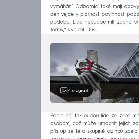
vymáhání. Odborníci také mají obavy
den vejde v platnost povinnost podá
podobě. Lidé nebudou mít žádné př
formy,“ vypíchl Dus.
7
fotografií
Podle něj tak budou lidé ze zemí mi
osobám, což může umocnit jejich závi
přístup se této skupině cizinců zcela