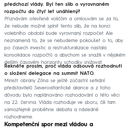
předchozí vlády. Byl ten slib o vyrovnaném
rozpočtu do čtyř let unáhlený?
Přiznávám otevřeně voličům a omlouvám se za to,
že nebude možné splnit tento slib, že na konci
volebního období bude vyrovnaný rozpočet. Ale
neznamená to, že se nebudeme pokoušet o to, aby
po časech investic a restrukturalizace nastala
konsolidace rozpočtů a abychom se snažili v nějakém
delším časovém horizontu schodky snižovat.
Řekněte prosím, proč vláda odsouvá rozhodnutí
o složení delegace na summit NATO.
Ministr obrany Zůna se ještě zúčastní setkání
představitelů Severoatlantické aliance a z toho
důvodu bylo naplánováno rozhodování o této věci
na 22. června. Vláda rozhoduje ve sboru, čili tam
samozřejmě proběhne debata a následně
rozhodneme.
Kompetenční spor mezi vládou a