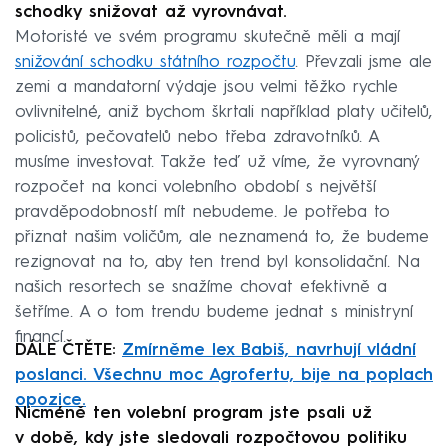
schodky snižovat až vyrovnávat.
Motoristé ve svém programu skutečně měli a mají
snižování schodku státního rozpočtu
. Převzali jsme ale
zemi a mandatorní výdaje jsou velmi těžko rychle
ovlivnitelné, aniž bychom škrtali například platy učitelů,
policistů, pečovatelů nebo třeba zdravotníků. A
musíme investovat. Takže teď už víme, že vyrovnaný
rozpočet na konci volebního období s největší
pravděpodobností mít nebudeme. Je potřeba to
přiznat našim voličům, ale neznamená to, že budeme
rezignovat na to, aby ten trend byl konsolidační. Na
našich resortech se snažíme chovat efektivně a
šetříme. A o tom trendu budeme jednat s ministryní
financí.
DÁLE ČTĚTE:
Zmírněme lex Babiš, navrhují vládní
poslanci. Všechnu moc Agrofertu, bije na poplach
opozice.
Nicméně ten volební program jste psali už
v době, kdy jste sledovali rozpočtovou politiku