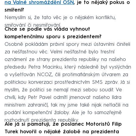
na Valné shromáždění OSN
, je to nějaký pokus o
smíření?
Nemyslím si, že tato věc je o nějakém konfliktu,
smiřování či nesmiřování.
Chce se podle vás vláda vyhnout
kompetenčnímu sporu s prezidentem?
Osobně pokládám právní spory mezi ústavními činiteli
za nešťastnou věc. Velmi nešťastné bylo trestní
oznámení ze strany prezidenta republiky na našeho
předsedu Petra Macinku, který následně byl vyslýchán
a vyšetřován NCOZ, čili protimafiánským útvarem za
politickou konverzaci prostřednictvím SMS zpráv. Já si
myslím, že politici se nemají mezi sebou soudit. Ve
chvíli, kdy Petr Pavel odmítl jmenovat našeho lídra
ministrem zahraničí, tak my jsme také nijak netlačili na
podání kompetenční žaloby. Ale je to samozřejmě
rozhodnutí prezidenta republiky.
Ale já si pamatuji, že poslanec Motoristů Filip
Turek hovořil o nějaké žalobě na prezidenta