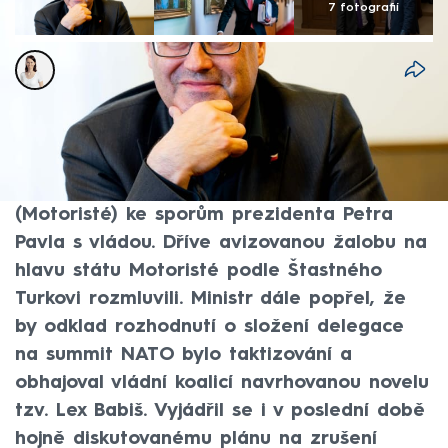
7 fotografií
Karolína Neubergerová
14. čvn 2026, 05:44
Politici se mezi sebou nemají soudit, říká v
rozhovoru pro CNN Prima NEWS ministr pro
sport, prevenci a zdraví Boris Šťastný
(Motoristé) ke sporům prezidenta Petra
Pavla s vládou. Dříve avizovanou žalobu na
hlavu státu Motoristé podle Štastného
Turkovi rozmluvili. Ministr dále popřel, že
by odklad rozhodnutí o složení delegace
na summit NATO bylo taktizování a
obhajoval vládní koalicí navrhovanou novelu
tzv. Lex Babiš. Vyjádřil se i v poslední době
hojně diskutovanému plánu na zrušení