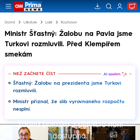
Domů
Lifestyle
Lidé
Rozhovor
Ministr Šťastný: Žalobu na Pavla jsme
Turkovi rozmluvili. Před Klempířem
smekám
NEŽ ZAČNETE ČÍST
Šťastný: Žalobu na prezidenta jsme Turkovi
rozmluvili.
Ministr přiznal, že slib vyrovnaného rozpočtu
nesplní.
Žádná položka z playlistu není
dostupná.