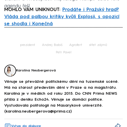
agendu řeší.
MOHLO VÁM UNIKNOUT:
Prodáte i Pražský hrad?
Vláda pod palbou kritiky kvůli Explosii, s opozicí
se shodla i Konečná
Failed to fetch
prezident
Andrej Babiš
Agrofert
střet zájmů
Petr Pavel
Karolína Neubergerová
Věnuje se převážně politickému dění na tuzemské scéně.
Má na starost především dění v Praze a na magistrátu.
Karolína je v médiích od roku 2015. Do CNN Prima NEWS
přišla z deníku Echo24. Věnuje se domácí politice.
Vystudovala politologii na Masarykově univerzitě.
(karolina.neubergerova@iprima.cz)
Vstup do diskuze