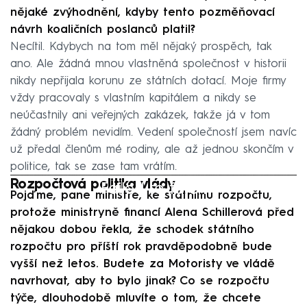
nějaké zvýhodnění, kdyby tento pozměňovací
návrh koaličních poslanců platil?
Necítil. Kdybych na tom měl nějaký prospěch, tak
ano. Ale žádná mnou vlastněná společnost v historii
nikdy nepřijala korunu ze státních dotací. Moje firmy
vždy pracovaly s vlastním kapitálem a nikdy se
neúčastnily ani veřejných zakázek, takže já v tom
žádný problém nevidím. Vedení společností jsem navíc
už předal členům mé rodiny, ale až jednou skončím v
politice, tak se zase tam vrátím.
Rozpočtová politika vlády
Failed to fetch
Pojďme, pane ministře, ke státnímu rozpočtu,
protože ministryně financí Alena Schillerová před
nějakou dobou řekla, že schodek státního
rozpočtu pro příští rok pravděpodobně bude
vyšší než letos. Budete za Motoristy ve vládě
navrhovat, aby to bylo jinak? Co se rozpočtu
týče, dlouhodobě mluvíte o tom, že chcete