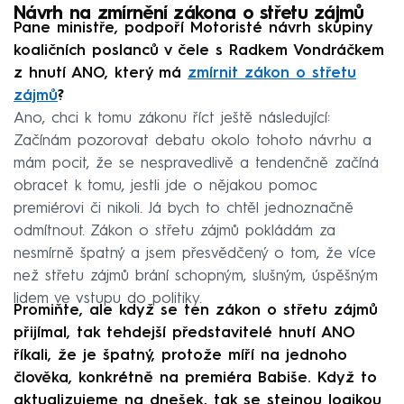
Návrh na zmírnění zákona o střetu zájmů
Pane ministře, podpoří Motoristé návrh skupiny
koaličních poslanců v čele s Radkem Vondráčkem
z hnutí ANO, který má
zmírnit zákon o střetu
zájmů
?
Ano, chci k tomu zákonu říct ještě následující:
Začínám pozorovat debatu okolo tohoto návrhu a
mám pocit, že se nespravedlivě a tendenčně začíná
obracet k tomu, jestli jde o nějakou pomoc
premiérovi či nikoli. Já bych to chtěl jednoznačně
odmítnout. Zákon o střetu zájmů pokládám za
nesmírně špatný a jsem přesvědčený o tom, že více
než střetu zájmů brání schopným, slušným, úspěšným
lidem ve vstupu do politiky.
Promiňte, ale když se ten zákon o střetu zájmů
přijímal, tak tehdejší představitelé hnutí ANO
říkali, že je špatný, protože míří na jednoho
člověka, konkrétně na premiéra Babiše. Když to
aktualizujeme na dnešek, tak se stejnou logikou