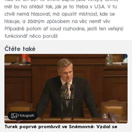
měl by ho ohlásit tak, jak je to třeba v USA. V tu
chvíli nemá hlasovat, má opustit místnost, kde se
hlasuje, a žádným způsobem na věc nemít vliv.
Případně potom ať soud rozhodne, jestli ten veřejný
funkcionář něco porušil.
Čtěte také
7
fotografií
Turek poprvé promluvil ve Sněmovně: Vzdal se