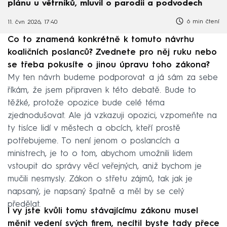
plánu u větrníků, mluvil o parodii a podvodech
6 min čtení
11. čvn 2026, 17:40
Co to znamená konkrétně k tomuto návrhu
koaličních poslanců? Zvednete pro něj ruku nebo
se třeba pokusíte o jinou úpravu toho zákona?
My ten návrh budeme podporovat a já sám za sebe
říkám, že jsem připraven k této debatě. Bude to
těžké, protože opozice bude celé téma
zjednodušovat. Ale já vzkazuji opozici, vzpomeňte na
ty tisíce lidí v městech a obcích, kteří prostě
potřebujeme. To není jenom o poslancích a
ministrech, je to o tom, abychom umožnili lidem
vstoupit do správy věcí veřejných, aniž bychom je
mučili nesmysly. Zákon o střetu zájmů, tak jak je
napsaný, je napsaný špatně a měl by se celý
předělat.
I vy jste kvůli tomu stávajícímu zákonu musel
měnit vedení svých firem, necítil byste tady přece