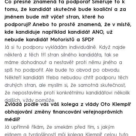
Co přesně znamená ta podpora? Směřuje to k
tomu, že kandidát skutečně bude koaliční a za
jménem bude mít výčet stran, které ho
podporují? Anebo to prostě znamená, že v místě,
kde kandiduje například kandidát ANO, už
nebude kandidát Motoristů a SPD?
Já si tu podporu vykládám individuálně. Když najde
některá z těch tří stran silného kandidáta, tak se
máme dohodnout a nestavět proti němu jiného a
spíš ho podpořit. Ale bude to obvod po obvodu.
Někteří kandidáti třeba nebudou chtít podporu těch
druhých stran, ale myslím si, že samotná skutečnost,
že nepostavíme proti konkrétnímu kandidátovi několik
dalších, vždy pomůže.
Zvládá podle vás váš kolega z vlády Oto Klempíř
obhajování změny financování veřejnoprávních
médií?
Já upřímně říkám, že smekám před tím, s jakým
elánem a tvrdošíjností můj kolega Klempíř celou tuto