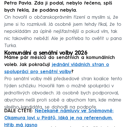
Petra Pavla. Zda ji podal, nebylo řečeno, spíš
bych řekla, že podána nebyla.
On hovořil o občanskoprávním řízení a myslím si, že
jsme si to rozmluvili. Já osobně jsem tehdy říkal, že to
nepokládám za úplně nejšťastnější a pokud vím, tak
nic takového neběží. Ale je potřeba to ověřit u pana
Turka.
Komunální a senátní volby 2026
Máme pár měsíců do senátních a komunálních
voleb. Jak pokračují
jednání vládních stran o
spolupráci pro senátní volby
?
Pro senátní volby měli předsedové stran koalice tento
týden schůzku. Hovořili tam o možné spolupráci v
jednotlivých obvodech. Já osobně bych podporoval,
abychom nešli proti sobě a abychom tam, kde máme
silného kandidáta, se dohodli na podpoře.
DÁLE ČTĚTE:
Nečekané námluvy ve Sněmovně:
Okamura loví u Pirátů, láká je na referendum.
Hřib má jasno