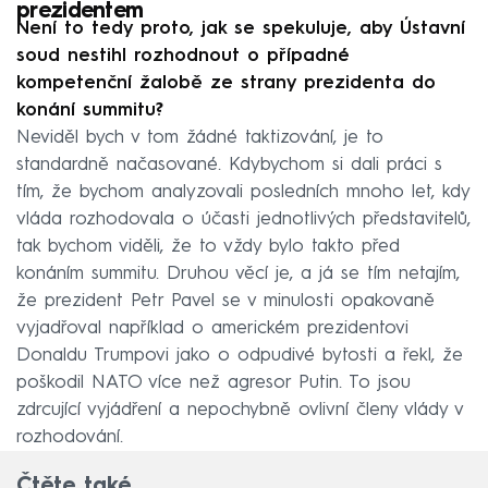
prezidentem
Není to tedy proto, jak se spekuluje, aby Ústavní
soud nestihl rozhodnout o případné
kompetenční žalobě ze strany prezidenta do
konání summitu?
Neviděl bych v tom žádné taktizování, je to
standardně načasované. Kdybychom si dali práci s
tím, že bychom analyzovali posledních mnoho let, kdy
vláda rozhodovala o účasti jednotlivých představitelů,
tak bychom viděli, že to vždy bylo takto před
konáním summitu. Druhou věcí je, a já se tím netajím,
že prezident Petr Pavel se v minulosti opakovaně
vyjadřoval například o americkém prezidentovi
Donaldu Trumpovi jako o odpudivé bytosti a řekl, že
poškodil NATO více než agresor Putin. To jsou
zdrcující vyjádření a nepochybně ovlivní členy vlády v
rozhodování.
Čtěte také