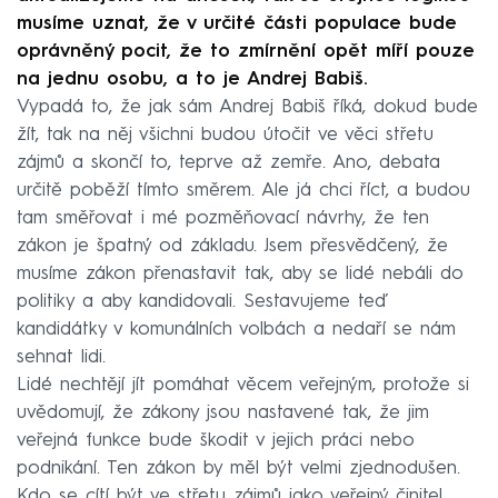
musíme uznat, že v určité části populace bude
oprávněný pocit, že to zmírnění opět míří pouze
na jednu osobu, a to je Andrej Babiš.
Vypadá to, že jak sám Andrej Babiš říká, dokud bude
žít, tak na něj všichni budou útočit ve věci střetu
zájmů a skončí to, teprve až zemře. Ano, debata
určitě poběží tímto směrem. Ale já chci říct, a budou
tam směřovat i mé pozměňovací návrhy, že ten
zákon je špatný od základu. Jsem přesvědčený, že
musíme zákon přenastavit tak, aby se lidé nebáli do
politiky a aby kandidovali. Sestavujeme teď
kandidátky v komunálních volbách a nedaří se nám
sehnat lidi.
Lidé nechtějí jít pomáhat věcem veřejným, protože si
uvědomují, že zákony jsou nastavené tak, že jim
veřejná funkce bude škodit v jejich práci nebo
podnikání. Ten zákon by měl být velmi zjednodušen.
Kdo se cítí být ve střetu zájmů jako veřejný činitel,