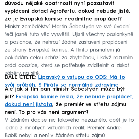
důvodu nějaké opatrnosti nyní pozastavit
vyplácení dotací Agrofertu, dokud nebude jisté,
že je Evropská komise neodmítne proplácet?
Ministr zemědělství Martin Šebestyán ve své úvodní
řeči jasně tuto věc vysvětlil. Ujistil všechny poslankyně
a poslance, že nehrozí žádné zastavení proplácení
ze strany Evropské komise. A tímto prismatem já
pokládám celou schůzi za zbytečnou, i když rozumím
práci opozice, která se potřebuje zviditelnit a získat
záběry na sítě.
DÁLE ČTĚTE:
Lipavský o vstupu do ODS: Má to
svůj průběh. S Piráty se normálně zdravíme
Ale jak si tím pan ministr Šebestyán může být
jist?
Evropská komise řekla, že nebude proplácet,
dokud není jistota
, že premiér ve střetu zájmu
není. To pro vás není argument?
V žádném dopise nic takového nezaznělo, opět je to
jedna z mnohých virtuálních realit. Premiér Andrej
Babiš nebyl a není v žádném střetu zájmů.