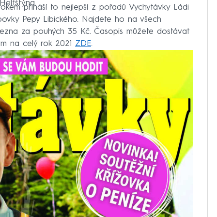
Helfštýna.
rokem přináší to nejlepší z pořadů Vychytávky Ládi
bovky Pepy Libického. Najdete ho na všech
března za pouhých 35 Kč. Časopis můžete dostávat
ým na celý rok 2021
ZDE
.