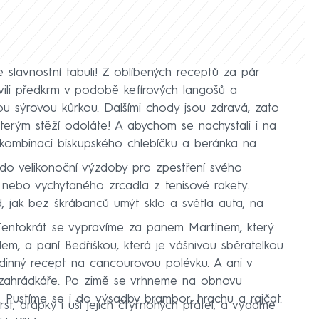
 slavnostní tabuli! Z oblíbených receptů za pár
ili předkrm v podobě kefírových langošů a
 sýrovou kůrkou. Dalšími chody jsou zdravá, zato
kterým stěží odoláte! A abychom se nachystali i na
 kombinaci biskupského chlebíčku a beránka na
 do velikonoční výzdoby pro zpestření svého
 nebo vychytaného zrcadla z tenisové rakety.
, jak bez škrábanců umýt sklo a světla auta, na
 Tentokrát se vypravíme za panem Martinem, který
olem, a paní Bedřiškou, která je vášnivou sběratelkou
odinný recept na cancourovou polévku. A ani v
zahrádkáře. Po zimě se vrhneme na obnovu
 Pustíme se i do výsadby brambor, hrachu a rajčat.
st, drápky i uši jejich čtyřnohých přátel, a vydáme