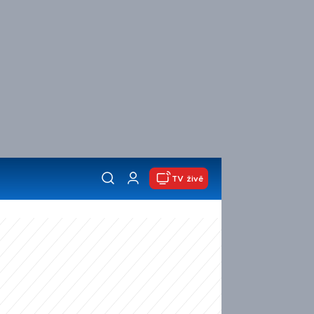
TV živě