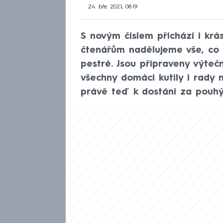
24. bře 2021, 08:19
S novým číslem přichází i kr
čtenářům nadělujeme vše, co 
pestré. Jsou připraveny výteč
všechny domácí kutily i rady
právě teď k dostání za pouhý