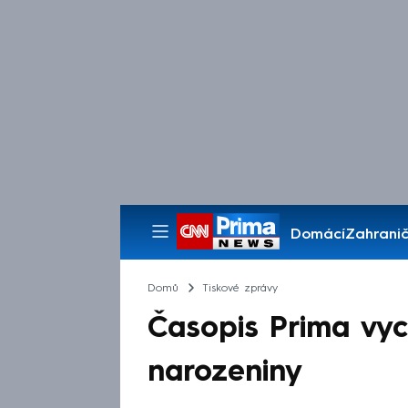
Domácí
Zahranič
Pořady
Domů
Tiskové zprávy
Časopis Prima vyc
narozeniny