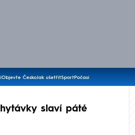
í
Objevte Česko
Jak ušetřit
Sport
Počasí
hytávky slaví páté