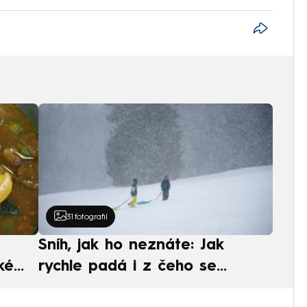
31
fotografií
Sníh, jak ho neznáte: Jak
ké
rychle padá i z čeho se
ská
skládá. A vločky nejsou bílé