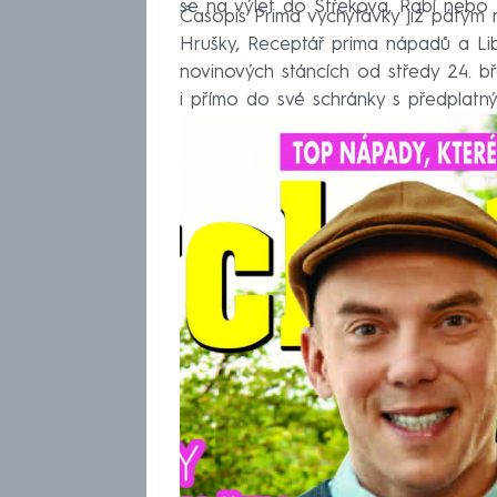
se na výlet do Střekova, Rabí nebo 
Časopis Prima vychytávky již pátým 
Hrušky, Receptář prima nápadů a Li
novinových stáncích od středy 24. 
i přímo do své schránky s předplatn