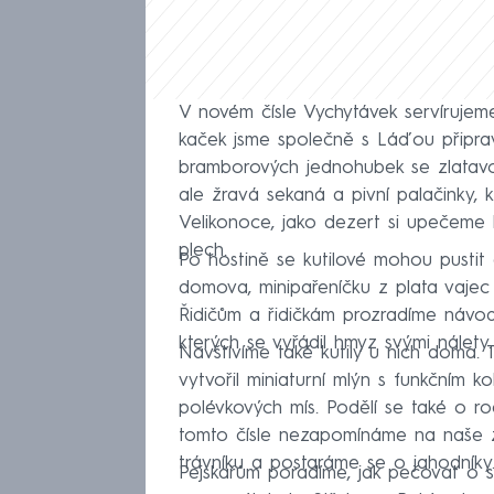
V novém čísle Vychytávek servírujeme
kaček jsme společně s Láďou připrav
bramborových jednohubek se zlatavou
ale žravá sekaná a pivní palačinky, 
Velikonoce, jako dezert si upečeme
plech.
Po hostině se kutilové mohou pustit
domova, minipařeníčku z plata vajec
Řidičům a řidičkám prozradíme návod
kterých se vyřádil hmyz svými nálety.
Navštívíme také kutily u nich doma.
vytvořil miniaturní mlýn s funkčním k
polévkových mís. Podělí se také o r
tomto čísle nezapomínáme na naše 
trávníku a postaráme se o jahodníky.
Pejskařům poradíme, jak pečovat o sr