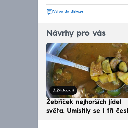
Vstup do diskuze
Návrhy pro vás
5
fotografií
Žebříček nejhorších jídel
světa. Umístily se i tři čes
pokrmy, vévodí skandináv