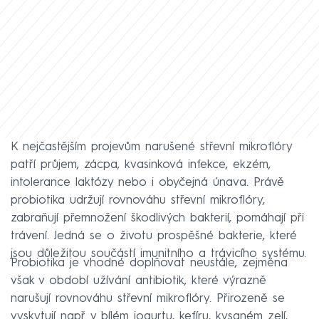
K nejčastějším projevům narušené střevní mikroflóry
patří průjem, zácpa, kvasinková infekce, ekzém,
intolerance laktózy nebo i obyčejná únava. Právě
probiotika udržují rovnováhu střevní mikroflóry,
zabraňují přemnožení škodlivých bakterií, pomáhají při
trávení. Jedná se o životu prospěšné bakterie, které
jsou důležitou součástí imunitního a trávicího systému.
Probiotika je vhodné doplňovat neustále, zejména
však v období užívání antibiotik, které výrazně
narušují rovnováhu střevní mikroflóry. Přirozeně se
vyskytují např. v bílém jogurtu, kefíru, kysaném zelí,