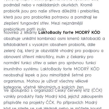
podmáslí nebo v nakládaných okurkách. Kromě
probiotik jsou pro naše střeva důležitá i prebiotika,
která jsou pro probiotika potravou a pomáhají ke
zlepšení fungování střev. Mezi nejznámější
prebiotikum patři inulin.
Novinka z lékárny
LaktoBacily forte MODRÝ KÓD
obsahuje unikátní kombinaci osmi kmenů laktobacilů a
bifidobakterií s vysokým obsahem probiotik, dále
zelený čaj, který je obzvláště vhodný pro podporu a
obnovení střevní mikroflóry, inulin z čekanky pro
normální funkci střev a selen pro správnou funkci
imunitního systému. LaktoBacily forte MODRÝ KÓD
neobsahují lepek a jsou mimořádně šetrné pro
organismus. Mohou je užívat všechny věkové
kategorie, včetně těhotných a kojících žen.
Ve spolupráci s organizací Český červený kříž (ČČK)
vznikly produkty řady Modrý kód, jejichž zakoupením
přispíváte na projekty ČČK. Po přípravcích Modrý
kód se ptejte se své lékárně nebo je můžete koupit